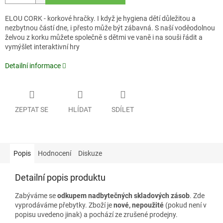
ELOU CORK - korkové hračky. I když je hygiena dětí důležitou a
nezbytnou částí dne, i přesto může být zábavná. S naší voděodolnou
želvou z korku můžete společně s dětmi ve vaně i na souši řádit a
vymýšlet interaktivní hry
Detailní informace
ZEPTAT SE
HLÍDAT
SDÍLET
Popis
Hodnocení
Diskuze
Detailní popis produktu
Zabýváme se
odkupem nadbytečných skladových zásob
. Zde
vyprodáváme přebytky. Zboží je
nové, nepoužité
(pokud není v
popisu uvedeno jinak) a pochází ze zrušené prodejny.