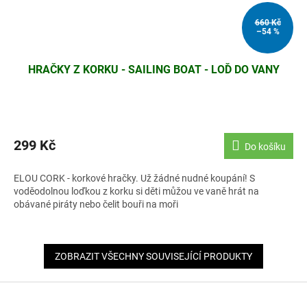
660 Kč
–54 %
HRAČKY Z KORKU - SAILING BOAT - LOĎ DO VANY
299 Kč
Do košíku
ELOU CORK - korkové hračky. Už žádné nudné koupání! S
voděodolnou loďkou z korku si děti můžou ve vaně hrát na
obávané piráty nebo čelit bouři na moři
ZOBRAZIT VŠECHNY SOUVISEJÍCÍ PRODUKTY
Z
á