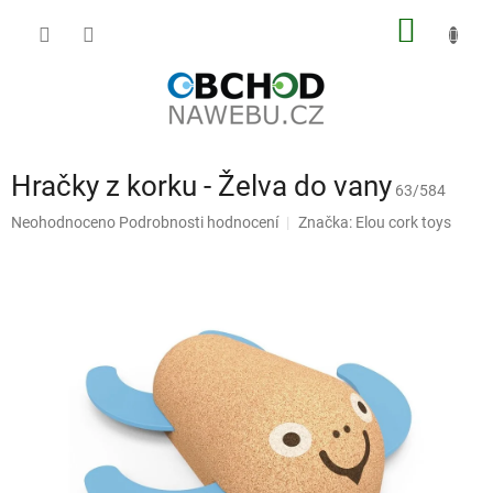
Přejít
NÁKUP
na
obsah
KOŠÍK
Hračky z korku - Želva do vany
63/584
Průměrné
Neohodnoceno
Podrobnosti hodnocení
Značka:
Elou cork toys
hodnocení
produktu
je
0,0
z
5
hvězdiček.