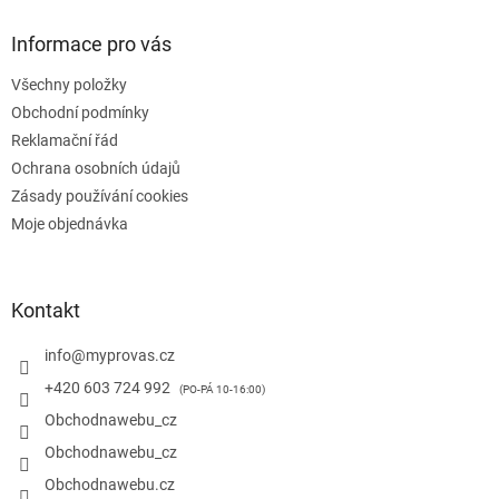
p
a
Informace pro vás
t
Všechny položky
í
Obchodní podmínky
Reklamační řád
Ochrana osobních údajů
Zásady používání cookies
Moje objednávka
Kontakt
info
@
myprovas.cz
+420 603 724 992
Obchodnawebu_cz
Obchodnawebu_cz
Obchodnawebu.cz