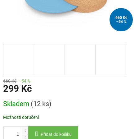
660 Kč
–54 %
660 Kč
–54 %
299 Kč
Měrná
Skladem
(12 ks)
cena:
Možnosti doručení
Přidat do košíku