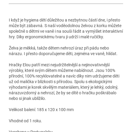
I když je hygiena dětí důležitou a nezbytnou částí dne, i přesto
může být zábavná. S naší voděodolnou želvou z korku můžete
společně s dětmi ve vaně i na souši řádit a vymýšlet interaktivní
hry. Díky ergonomickému tvaru ji udrží i malé ručičky.
Želva je měkká, takže dětem nehrozí úraz při pádu nebo
nárazu. I přesto doporučujeme děti, zejména ve vaně, hlídat.
Hračky Elou patří mezi nejudržitelnější a nejinovativnější
výrobky, které svým dětem můžeme nabídnout. Jsou 100%
přírodní, 100% recyklovatelné a navíc díky nim udržujeme děti
už od malička v blízkosti s přírodou. Spolu s ekologickými
výhodami je korek skvělým materiálem, který je lehký, odolný,
nárazuvzdorný a nehrozí, že by se dítě o hračku poškrábalo
nebo si jinak ublížilo.
Velikost balení: 185 x 120 x 100 mm
Vhodné od 1 roku.
Vyrobeno v Portugalsku.