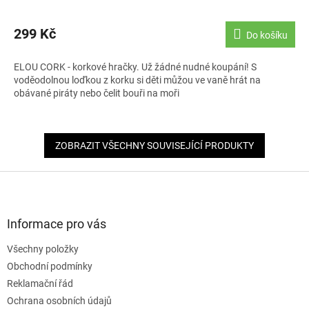
299 Kč
Do košíku
ELOU CORK - korkové hračky. Už žádné nudné koupání! S
voděodolnou loďkou z korku si děti můžou ve vaně hrát na
obávané piráty nebo čelit bouři na moři
ZOBRAZIT VŠECHNY SOUVISEJÍCÍ PRODUKTY
Z
á
p
a
Informace pro vás
t
Všechny položky
í
Obchodní podmínky
Reklamační řád
Ochrana osobních údajů