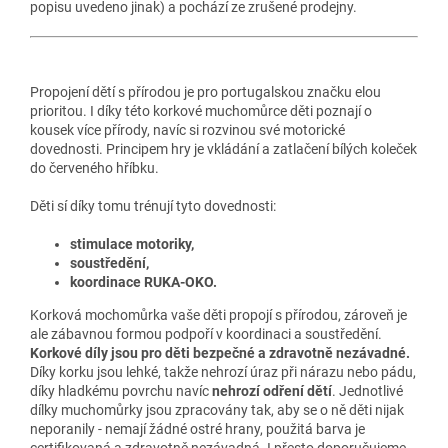
popisu uvedeno jinak) a pochází ze zrušené prodejny.
Propojení dětí s přírodou je pro portugalskou značku elou
prioritou. I díky této korkové muchomůrce děti poznají o
kousek více přírody, navíc si rozvinou své motorické
dovednosti. Principem hry je vkládání a zatlačení bílých koleček
do červeného hříbku.
Děti sí díky tomu trénují tyto dovednosti:
stimulace motoriky,
soustředění,
koordinace RUKA-OKO.
Korková mochomůrka vaše děti propojí s přírodou, zároveň je
ale zábavnou formou podpoří v koordinaci a soustředění.
Korkové díly jsou pro děti bezpečné a zdravotně nezávadné.
Díky korku jsou lehké, takže nehrozí úraz při nárazu nebo pádu,
díky hladkému povrchu navíc
nehrozí odření dětí
. Jednotlivé
dílky muchomůrky jsou zpracovány tak, aby se o ně děti nijak
neporanily - nemají žádné ostré hrany, použitá barva je
certifikovaná a zdravotně nezávadná. I přesto doporučujeme