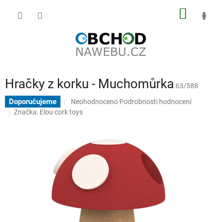
Přejít
NÁKUP
na
obsah
KOŠÍK
Hračky z korku - Muchomůrka
63/588
Průměrné
Doporučujeme
Neohodnoceno
Podrobnosti hodnocení
hodnocení
Značka:
Elou cork toys
produktu
je
0,0
z
5
hvězdiček.