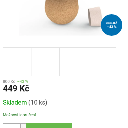
800 Kč
–43 %
800 Kč
–43 %
449 Kč
Měrná
Skladem
(10 ks)
cena:
Možnosti doručení