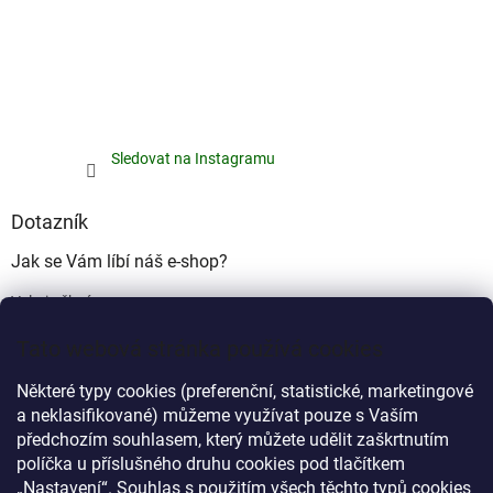
Sledovat na Instagramu
Dotazník
Jak se Vám líbí náš e-shop?
Velmi pěkný
(49%)
Tato webová stránka používá cookies
Ujde to
(17%)
Některé typy cookies (preferenční, statistické, marketingové
Nelíbí se mi
a neklasifikované) můžeme využívat pouze s Vaším
(34%)
předchozím souhlasem, který můžete udělit zaškrtnutím
Počet hlasů:
340
políčka u příslušného druhu cookies pod tlačítkem
„Nastavení“. Souhlas s použitím všech těchto typů cookies