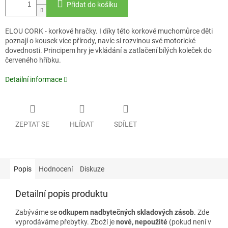
Přidat do košíku
ELOU CORK - korkové hračky. I díky této korkové muchomůrce děti
poznají o kousek více přírody, navíc si rozvinou své motorické
dovednosti. Principem hry je vkládání a zatlačení bílých koleček do
červeného hříbku.
Detailní informace
ZEPTAT SE
HLÍDAT
SDÍLET
Popis
Hodnocení
Diskuze
Detailní popis produktu
Zabýváme se
odkupem nadbytečných skladových zásob
. Zde
vyprodáváme přebytky. Zboží je
nové, nepoužité
(pokud není v