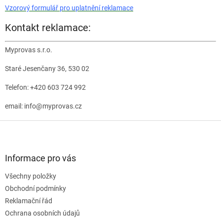
Vzorový formulář pro uplatnění reklamace
Kontakt reklamace:
Myprovas s.r.o.
Staré Jesenčany 36, 530 02
Telefon: +420 603 724 992
email: info@myprovas.cz
Z
á
p
a
Informace pro vás
t
Všechny položky
í
Obchodní podmínky
Reklamační řád
Ochrana osobních údajů