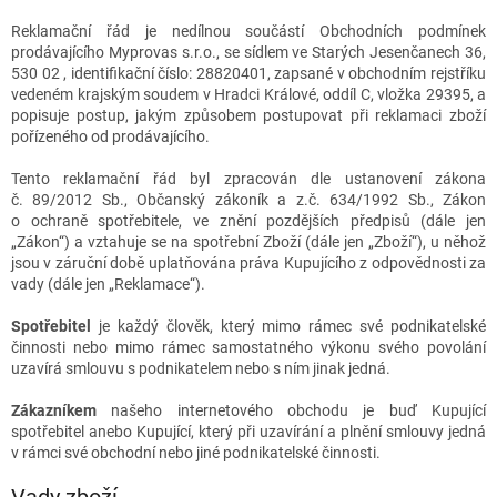
Reklamační řád je nedílnou součástí Obchodních podmínek
prodávajícího Myprovas s.r.o., se sídlem ve Starých Jesenčanech 36,
530 02 , identifikační číslo: 28820401, zapsané v obchodním rejstříku
vedeném krajským soudem v Hradci Králové, oddíl C, vložka 29395, a
popisuje postup, jakým způsobem postupovat při reklamaci zboží
pořízeného od prodávajícího.
Tento reklamační řád byl zpracován dle ustanovení zákona
č. 89/2012 Sb., Občanský zákoník a z.č. 634/1992 Sb., Zákon
o ochraně spotřebitele, ve znění pozdějších předpisů (dále jen
„Zákon“) a vztahuje se na spotřební Zboží (dále jen „Zboží“), u něhož
jsou v záruční době uplatňována práva Kupujícího z odpovědnosti za
vady (dále jen „Reklamace“).
Spotřebitel
je každý člověk, který mimo rámec své podnikatelské
činnosti nebo mimo rámec samostatného výkonu svého povolání
uzavírá smlouvu s podnikatelem nebo s ním jinak jedná.
Zákazníkem
našeho internetového obchodu je buď Kupující
spotřebitel anebo Kupující, který při uzavírání a plnění smlouvy jedná
v rámci své obchodní nebo jiné podnikatelské činnosti.