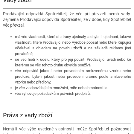
Vady zboží
Prodávající odpovídá Spotřebiteli, že věc při převzetí nemá vady.
Zejména Prodávající odpovídá Spotřebiteli, že v době, kdy Spotřebitel
věc převzal,
má věc vlastnosti, které si strany ujednaly, a chybí-li ujednání, takové
vlastnosti, které Prodávající nebo Výrobce popsal nebo které Kupující
očekával s ohledem na povahu zboží a na základě reklamy jimi
prováděné,
se věc hodí k účelu, který pro její použití Prodávající uvádí nebo ke
kterému se věc tohoto druhu obvykle používá,
věc odpovídá jakostí nebo provedením smluvenému vzorku nebo
předloze, byla-li jakost nebo provedení určeno podle smluveného
vzorku nebo předlohy,
je věc v odpovídajícím množství, míře nebo hmotnosti a
věc vyhovuje požadavkům právních předpisů.
Práva z vady zboží
Nemá-li věc výše uvedené vlastnosti, může Spotřebitel požadovat