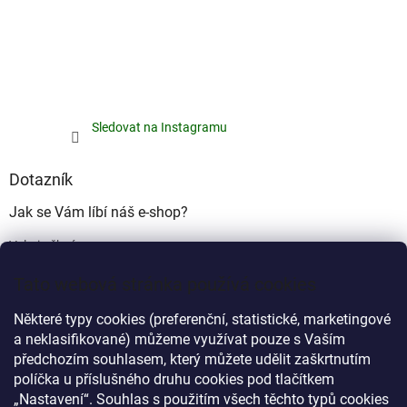
Sledovat na Instagramu
Dotazník
Jak se Vám líbí náš e-shop?
Velmi pěkný
(49%)
Tato webová stránka používá cookies
Ujde to
(17%)
Některé typy cookies (preferenční, statistické, marketingové
Nelíbí se mi
a neklasifikované) můžeme využívat pouze s Vaším
(34%)
předchozím souhlasem, který můžete udělit zaškrtnutím
Počet hlasů:
340
políčka u příslušného druhu cookies pod tlačítkem
„Nastavení“. Souhlas s použitím všech těchto typů cookies