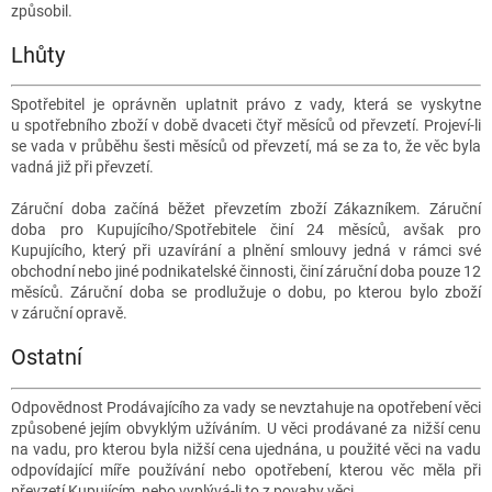
způsobil.
Lhůty
Spotřebitel je oprávněn uplatnit právo z vady, která se vyskytne
u spotřebního zboží v době dvaceti čtyř měsíců od převzetí. Projeví-li
se vada v průběhu šesti měsíců od převzetí, má se za to, že věc byla
vadná již při převzetí.
Záruční doba začíná běžet převzetím zboží Zákazníkem. Záruční
doba pro Kupujícího/Spotřebitele činí 24 měsíců, avšak pro
Kupujícího, který při uzavírání a plnění smlouvy jedná v rámci své
obchodní nebo jiné podnikatelské činnosti, činí záruční doba pouze 12
měsíců. Záruční doba se prodlužuje o dobu, po kterou bylo zboží
v záruční opravě.
Ostatní
Odpovědnost Prodávajícího za vady se nevztahuje na opotřebení věci
způsobené jejím obvyklým užíváním. U věci prodávané za nižší cenu
na vadu, pro kterou byla nižší cena ujednána, u použité věci na vadu
odpovídající míře používání nebo opotřebení, kterou věc měla při
převzetí Kupujícím, nebo vyplývá-li to z povahy věci.