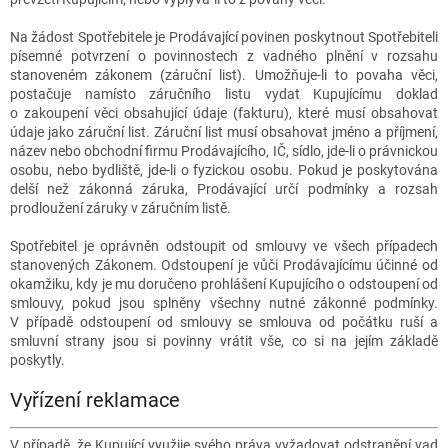
Na žádost Spotřebitele je Prodávající povinen poskytnout Spotřebiteli
písemné potvrzení o povinnostech z vadného plnění v rozsahu
stanoveném zákonem (záruční list). Umožňuje-li to povaha věci,
postačuje namísto záručního listu vydat Kupujícímu doklad
o zakoupení věci obsahující údaje (fakturu), které musí obsahovat
údaje jako záruční list. Záruční list musí obsahovat jméno a příjmení,
název nebo obchodní firmu Prodávajícího, IČ, sídlo, jde-li o právnickou
osobu, nebo bydliště, jde-li o fyzickou osobu. Pokud je poskytována
delší než zákonná záruka, Prodávající určí podmínky a rozsah
prodloužení záruky v záručním listě.
Spotřebitel je oprávněn odstoupit od smlouvy ve všech případech
stanovených Zákonem. Odstoupení je vůči Prodávajícímu účinné od
okamžiku, kdy je mu doručeno prohlášení Kupujícího o odstoupení od
smlouvy, pokud jsou splněny všechny nutné zákonné podmínky.
V případě odstoupení od smlouvy se smlouva od počátku ruší a
smluvní strany jsou si povinny vrátit vše, co si na jejím základě
poskytly.
Vyřízení reklamace
V případě, že Kupující využije svého práva vyžadovat odstranění vad