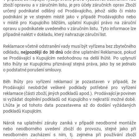
zboží opravou a v záručním listu, je pro účely záručních oprav Zboží
určený podnikatel odlišný od Prodávajícího, jehož sídlo či místo
podnikání je ve stejném místě jako v případě Prodávajícího nebo
v místě pro Kupujícího bližším, uplatní Kupující právo na záruční
opravu u podnikatele uvedeného v záručním listu. Tyto informace lze
případně nalézt v dokladu, který nahrazuje záruční list.
Reklamace včetně odstranění vady musí být vyřízena bez zbytečného
odkladu,
nejpozději do 30 dnů
ode dne uplatnění Reklamace, pokud
se Prodávající s Kupujícím nedohodnou na delší lhůtě. Po uplynutí
této lhůty se Kupujícímu přiznávají stejná práva, jako by se jednalo
o podstatné porušení smlouvy.
Běh lhůty pro vyřízení reklamací je pozastaven v případě, že
Prodávající neobdržel veškeré podklady potřebné pro vyřízení
reklamace (části zboží, jiných podkladů apod.). Prodávající je povinen
si vyžádat doplnění podkladů od Kupujícího v nejkratší možné době.
Lhůta je od tohoto data pozastavena až do dodání vyžádaných
podkladů Kupujícím.
Nárok na uplatnění záruky zaniká v případě neodborné montáže
nebo neodborného uvedení zboží do provozu, stejně jako při
neodborném zacházení s ním, tj. zejména při používání zboží