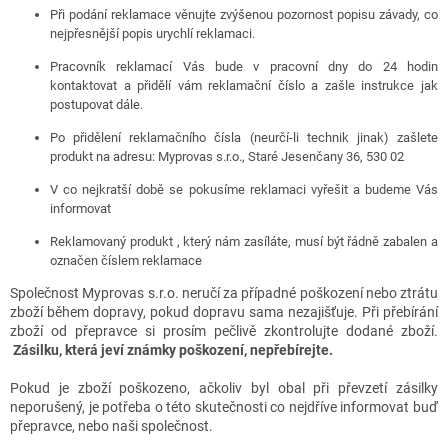
Při podání reklamace věnujte zvýšenou pozornost popisu závady, co
nejpřesnější popis urychlí reklamaci.
Pracovník reklamací Vás bude v pracovní dny do 24 hodin
kontaktovat a přidělí vám reklamační číslo a zašle instrukce jak
postupovat dále.
Po přidělení reklamačního čísla (neurčí-li technik jinak) zašlete
produkt na adresu: Myprovas s.r.o., Staré Jesenčany 36, 530 02
V co nejkratší době se pokusíme reklamaci vyřešit a budeme Vás
informovat
Reklamovaný produkt , který nám zasíláte, musí být řádně zabalen a
označen číslem reklamace
Společnost Myprovas s.r.o. neručí za případné poškození nebo ztrátu
zboží během dopravy, pokud dopravu sama nezajišťuje. Při přebírání
zboží od přepravce si prosím pečlivě zkontrolujte dodané zboží.
Zásilku, která jeví známky poškození, nepřebírejte.
Pokud je zboží poškozeno, ačkoliv byl obal při převzetí zásilky
neporušený, je potřeba o této skutečnosti co nejdříve informovat buď
přepravce, nebo naši společnost.