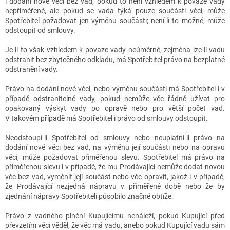
i dodání nové věci bez vad, pokud to není vzhledem k povaze vady
nepřiměřené, ale pokud se vada týká pouze součásti věci, může
Spotřebitel požadovat jen výměnu součásti; není-li to možné, může
odstoupit od smlouvy.
Je-li to však vzhledem k povaze vady neúměrné, zejména lze-li vadu
odstranit bez zbytečného odkladu, má Spotřebitel právo na bezplatné
odstranění vady.
Právo na dodání nové věci, nebo výměnu součásti má Spotřebitel i v
případě odstranitelné vady, pokud nemůže věc řádně užívat pro
opakovaný výskyt vady po opravě nebo pro větší počet vad.
V takovém případě má Spotřebitel i právo od smlouvy odstoupit.
Neodstoupí-li Spotřebitel od smlouvy nebo neuplatní-li právo na
dodání nové věci bez vad, na výměnu její součásti nebo na opravu
věci, může požadovat přiměřenou slevu. Spotřebitel má právo na
přiměřenou slevu i v případě, že mu Prodávající nemůže dodat novou
věc bez vad, vyměnit její součást nebo věc opravit, jakož i v případě,
že Prodávající nezjedná nápravu v přiměřené době nebo že by
zjednání nápravy Spotřebiteli působilo značné obtíže.
Právo z vadného plnění Kupujícímu nenáleží, pokud Kupující před
převzetím věci věděl, že věc má vadu, anebo pokud Kupující vadu sám