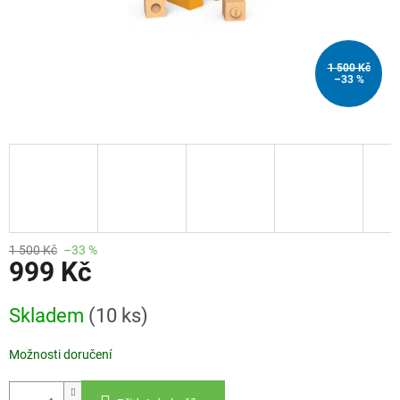
1 500 Kč
–33 %
1 500 Kč
–33 %
999 Kč
Měrná
Skladem
(10 ks)
cena:
Možnosti doručení