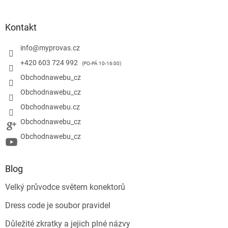
Kontakt
info
@
myprovas.cz
+420 603 724 992
Obchodnawebu_cz
Obchodnawebu_cz
Obchodnawebu.cz
Obchodnawebu_cz
Obchodnawebu_cz
Blog
Velký průvodce světem konektorů
Dress code je soubor pravidel
Důležité zkratky a jejich plné názvy