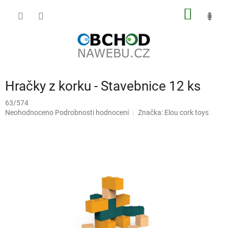
Přejít
NÁKUP
na
obsah
KOŠÍK
Hračky z korku - Stavebnice 12 ks
63/574
Průměrné
Neohodnoceno
Podrobnosti hodnocení
Značka:
Elou cork toys
hodnocení
produktu
je
0,0
z
5
hvězdiček.