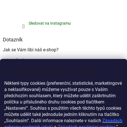
Sledovat na Instagramu
Dotazník
Jak se Vám líbí náš e-shop?
Velmi pěkný
(49%)
Tato webová stránka používá cookies
Ujde to
(17%)
Některé typy cookies (preferenční, statistické, marketingové
Nelíbí se mi
a neklasifikované) můžeme využívat pouze s Vaším
(34%)
předchozím souhlasem, který můžete udělit zaškrtnutím
Počet hlasů:
340
políčka u příslušného druhu cookies pod tlačítkem
„Nastavení“. Souhlas s použitím všech těchto typů cookies
můžete udělit také jednoduše jedním kliknutím na tlačítko
Myprovas.cz
Obchodnawebu.cz
„Souhlasím“. Další informace naleznete v našich
Zásadách
ochrany osobních údajů
a
Zásadách používání cookies
.“