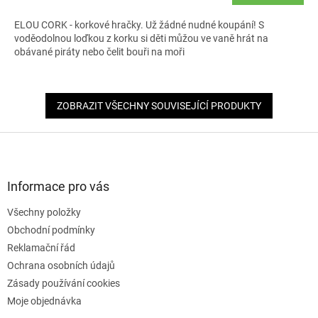
ELOU CORK - korkové hračky. Už žádné nudné koupání! S
voděodolnou loďkou z korku si děti můžou ve vaně hrát na
obávané piráty nebo čelit bouři na moři
ZOBRAZIT VŠECHNY SOUVISEJÍCÍ PRODUKTY
Z
á
p
a
Informace pro vás
t
Všechny položky
í
Obchodní podmínky
Reklamační řád
Ochrana osobních údajů
Zásady používání cookies
Moje objednávka