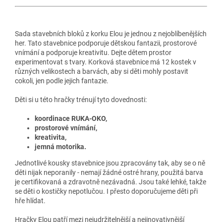
Sada stavebních bloků z korku Elou je jednou z nejoblíbenějších
her. Tato stavebnice podporuje dětskou fantazii, prostorové
vnímání a podporuje kreativitu. Dejte dětem prostor
experimentovat s tvary. Korková stavebnice má 12 kostek v
různých velikostech a barvách, aby si děti mohly postavit
cokoli, jen podle jejich fantazie.
Děti si u této hračky trénují tyto dovednosti:
koordinace RUKA-OKO,
prostorové vnímání,
kreativita,
jemná motorika.
Jednotlivé kousky stavebnice jsou zpracovány tak, aby se o ně
děti nijak neporanily - nemají žádné ostré hrany, použitá barva
je certifikovaná a zdravotně nezávadná. Jsou také lehké, takže
se děti o kostičky nepotlučou. I přesto doporučujeme děti při
hře hlídat.
Hračky Elou patří mezi nejudržitelnější a nejinovativnější