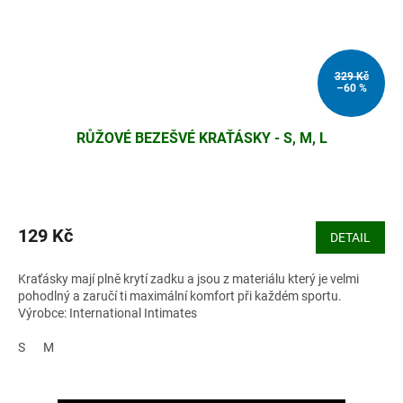
329 Kč
–60 %
RŮŽOVÉ BEZEŠVÉ KRAŤÁSKY - S, M, L
129 Kč
DETAIL
Kraťásky mají plně krytí zadku a jsou z materiálu který je velmi
pohodlný a zaručí ti maximální komfort při každém sportu.
Výrobce: International Intimates
S
M