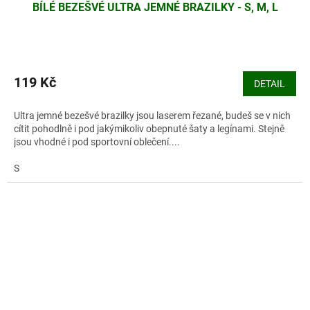
BÍLÉ BEZEŠVÉ ULTRA JEMNÉ BRAZILKY - S, M, L
119 Kč
DETAIL
Ultra jemné bezešvé brazilky jsou laserem řezané, budeš se v nich
cítit pohodlně i pod jakýmikoliv obepnuté šaty a legínami. Stejně
jsou vhodné i pod sportovní oblečení....
S