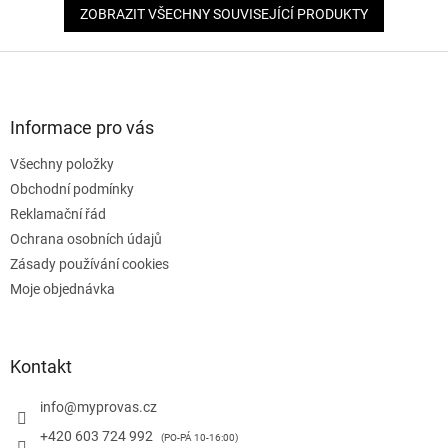
ZOBRAZIT VŠECHNY SOUVISEJÍCÍ PRODUKTY
Z
á
p
a
Informace pro vás
t
Všechny položky
í
Obchodní podmínky
Reklamační řád
Ochrana osobních údajů
Zásady používání cookies
Moje objednávka
Kontakt
info
@
myprovas.cz
+420 603 724 992