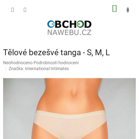
Přejít
NÁKUP
na
obsah
KOŠÍK
Tělové bezešvé tanga - S, M, L
Průměrné
Neohodnoceno
Podrobnosti hodnocení
hodnocení
Značka:
International Intimates
produktu
je
0,0
z
5
hvězdiček.