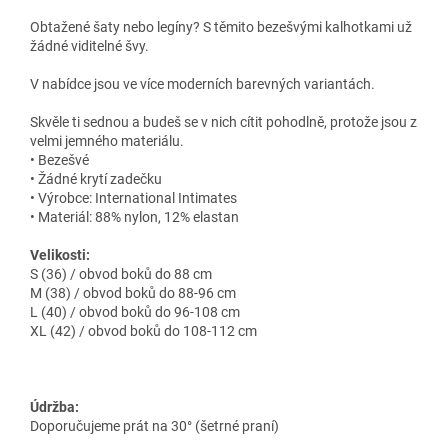
Obtažené šaty nebo legíny? S těmito bezešvými kalhotkami už
žádné viditelné švy.
V nabídce jsou ve více moderních barevných variantách.
Skvěle ti sednou a budeš se v nich cítit pohodlně, protože jsou z
velmi jemného materiálu.
• Bezešvé
• Žádné krytí zadečku
• Výrobce: International Intimates
• Materiál: 88% nylon, 12% elastan
Velikosti:
S (36) / obvod boků do 88 cm
M (38) / obvod boků do 88-96 cm
L (40) / obvod boků do 96-108 cm
XL (42) / obvod boků do 108-112 cm
Údržba:
Doporučujeme prát na 30° (šetrné praní)