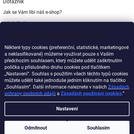
Dotazník
Jak se Vám líbí náš e-shop?
Velmi pěkný
(49%)
Tato webová stránka používá cookies
Ujde to
(17%)
Některé typy cookies (preferenční, statistické, marketingové
Nelíbí se mi
a neklasifikované) můžeme využívat pouze s Vaším
(34%)
předchozím souhlasem, který můžete udělit zaškrtnutím
Počet hlasů:
340
políčka u příslušného druhu cookies pod tlačítkem
„Nastavení“. Souhlas s použitím všech těchto typů cookies
můžete udělit také jednoduše jedním kliknutím na tlačítko
Myprovas.cz
Obchodnawebu.cz
„Souhlasím“. Další informace naleznete v našich
Zásadách
ochrany osobních údajů
a
Zásadách používání cookies
.“
Nastavení
Vytvořil Shoptet
Odmítnout
Souhlasím
Copyright 2026
Obchodnawebu
. Všechna práva vyhrazena.