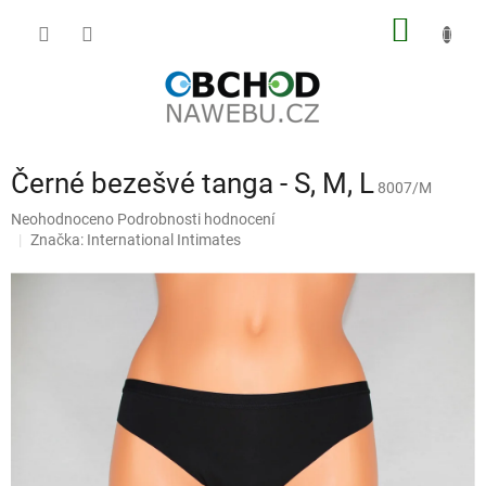
Přejít
NÁKUP
na
obsah
KOŠÍK
Černé bezešvé tanga - S, M, L
8007/M
Průměrné
Neohodnoceno
Podrobnosti hodnocení
hodnocení
Značka:
International Intimates
produktu
je
0,0
z
5
hvězdiček.