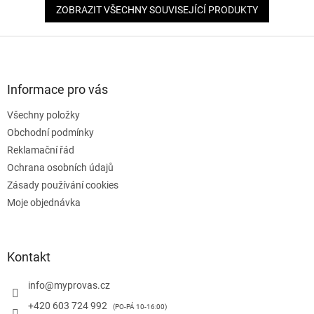
ZOBRAZIT VŠECHNY SOUVISEJÍCÍ PRODUKTY
Z
á
p
a
Informace pro vás
t
Všechny položky
í
Obchodní podmínky
Reklamační řád
Ochrana osobních údajů
Zásady používání cookies
Moje objednávka
Kontakt
info
@
myprovas.cz
+420 603 724 992