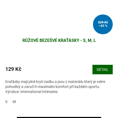
329 Kč
–60 %
RŮŽOVÉ BEZEŠVÉ KRAŤÁSKY - S, M, L
129 Kč
DETAIL
Kraťásky mají plně krytí zadku a jsou z materiálu který je velmi
pohodlný a zaručí ti maximální komfort při každém sportu.
Výrobce: International Intimates
S
M