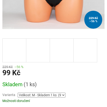
229 Kč
–56 %
229 Kč
–56 %
99 Kč
Měrná
Skladem
(1 ks)
cena:
Varianta
Možnosti doručení