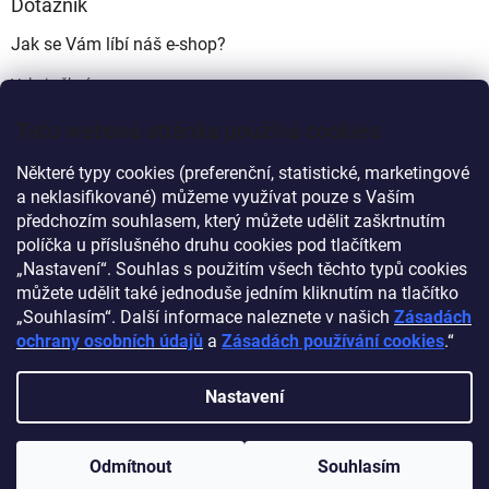
Dotazník
Jak se Vám líbí náš e-shop?
Velmi pěkný
(49%)
Tato webová stránka používá cookies
Ujde to
(17%)
Některé typy cookies (preferenční, statistické, marketingové
Nelíbí se mi
a neklasifikované) můžeme využívat pouze s Vaším
(34%)
předchozím souhlasem, který můžete udělit zaškrtnutím
Počet hlasů:
340
políčka u příslušného druhu cookies pod tlačítkem
„Nastavení“. Souhlas s použitím všech těchto typů cookies
můžete udělit také jednoduše jedním kliknutím na tlačítko
Myprovas.cz
Obchodnawebu.cz
„Souhlasím“. Další informace naleznete v našich
Zásadách
ochrany osobních údajů
a
Zásadách používání cookies
.“
Nastavení
Vytvořil Shoptet
Odmítnout
Souhlasím
Copyright 2026
Obchodnawebu
. Všechna práva vyhrazena.