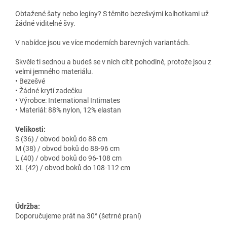
Obtažené šaty nebo legíny? S těmito bezešvými kalhotkami už
žádné viditelné švy.
V nabídce jsou ve více moderních barevných variantách.
Skvěle ti sednou a budeš se v nich cítit pohodlně, protože jsou z
velmi jemného materiálu.
• Bezešvé
• Žádné krytí zadečku
• Výrobce: International Intimates
• Materiál: 88% nylon, 12% elastan
Velikosti:
S (36) / obvod boků do 88 cm
M (38) / obvod boků do 88-96 cm
L (40) / obvod boků do 96-108 cm
XL (42) / obvod boků do 108-112 cm
Údržba:
Doporučujeme prát na 30° (šetrné praní)