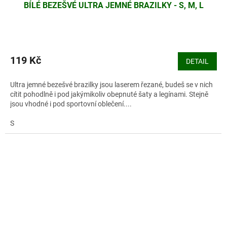
BÍLÉ BEZEŠVÉ ULTRA JEMNÉ BRAZILKY - S, M, L
119 Kč
DETAIL
Ultra jemné bezešvé brazilky jsou laserem řezané, budeš se v nich
cítit pohodlně i pod jakýmikoliv obepnuté šaty a legínami. Stejně
jsou vhodné i pod sportovní oblečení....
S