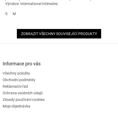
Výrobce: International Intimates
S
M
ZOBRAZIT VŠECHNY SOUVISEJÍCÍ PRODUKTY
Z
á
p
a
Informace pro vás
t
Všechny položky
í
Obchodní podmínky
Reklamační řád
Ochrana osobních údajů
Zásady používání cookies
Moje objednávka