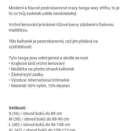
Moderní a hlavně pestrobarevné crazy tanga sexy střihu, to je
to co tvůj zadeček udělá neodolatelný.
Vrchní lemování je krásné růžové barvy zdobené s fialovou
mašličkou.
Tělo kalhotek je pestrobarevné, což jim přidává na
výstřednosti.
Tyto tanga jsou velmi jemné a skvěle se nosí.
• Krajkové širší vrchní lemování
• Mašlička na přední straně kalhotek
• Žádné krytí zadku
• Výrobce: International Intimates
• Materiál: 90% nylon, 10% elastan
Velikosti:
S (36) / obvod boků do 88 cm
M (38) / obvod boků do 88-96 cm
L (40) / obvod boků do 96-108 cm
XL (42) / obvod boků do 108-112 cm