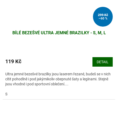
299 Kč
–60 %
BÍLÉ BEZEŠVÉ ULTRA JEMNÉ BRAZILKY - S, M, L
119 Kč
DETAIL
Ultra jemné bezešvé brazilky jsou laserem řezané, budeš se v nich
cítit pohodlně i pod jakýmikoliv obepnuté šaty a legínami. Stejně
jsou vhodné i pod sportovní oblečení....
S