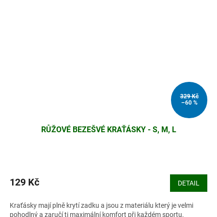
329 Kč
–60 %
RŮŽOVÉ BEZEŠVÉ KRAŤÁSKY - S, M, L
129 Kč
DETAIL
Kraťásky mají plně krytí zadku a jsou z materiálu který je velmi
pohodlný a zaručí ti maximální komfort při každém sportu.