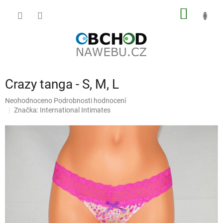
Přejít
NÁKUP
na
obsah
KOŠÍK
Crazy tanga - S, M, L
Průměrné
Neohodnoceno
Podrobnosti hodnocení
hodnocení
Značka:
International Intimates
produktu
je
0,0
z
5
hvězdiček.