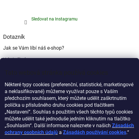
Sledovat na Instagramu
Dotazník
Jak se Vám líbí náš e-shop?
Velmi pěkný
(49%)
Tato webová stránka používá cookies
Ujde to
(17%)
Některé typy cookies (preferenční, statistické, marketingové
Nelíbí se mi
a neklasifikované) můžeme využívat pouze s Vaším
(34%)
předchozím souhlasem, který můžete udělit zaškrtnutím
Počet hlasů:
340
políčka u příslušného druhu cookies pod tlačítkem
„Nastavení“. Souhlas s použitím všech těchto typů cookies
můžete udělit také jednoduše jedním kliknutím na tlačítko
Myprovas.cz
Obchodnawebu.cz
„Souhlasím“. Další informace naleznete v našich
Zásadách
ochrany osobních údajů
a
Zásadách používání cookies
.“