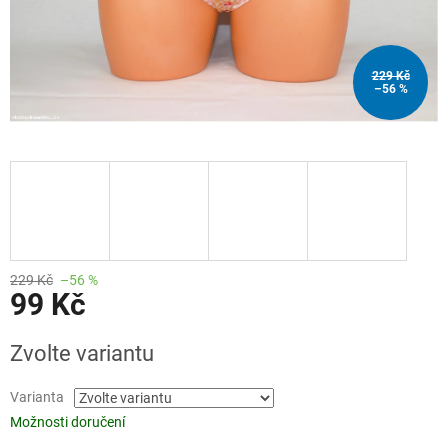
229 Kč
–56 %
229 Kč
–56 %
99 Kč
Měrná
Zvolte variantu
cena:
Varianta
Možnosti doručení