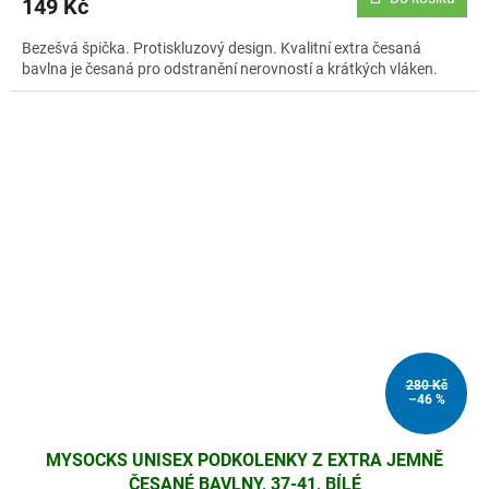
149 Kč
Bezešvá špička. Protiskluzový design. Kvalitní extra česaná
bavlna je česaná pro odstranění nerovností a krátkých vláken.
280 Kč
–46 %
MYSOCKS UNISEX PODKOLENKY Z EXTRA JEMNĚ
ČESANÉ BAVLNY, 37-41, BÍLÉ