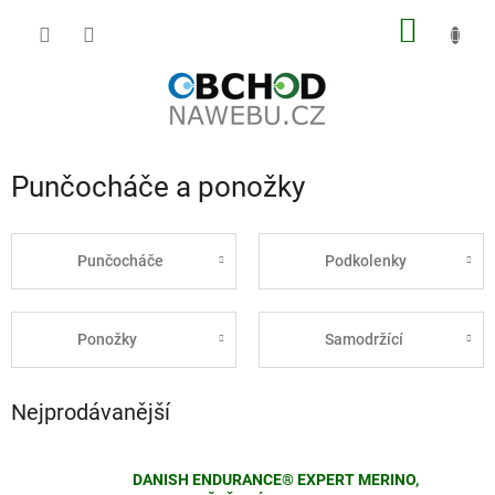
Přejít
NÁKUP
na
obsah
KOŠÍK
Punčocháče a ponožky
Punčocháče
Podkolenky
Ponožky
Samodržící
Nejprodávanější
DANISH ENDURANCE® EXPERT MERINO,