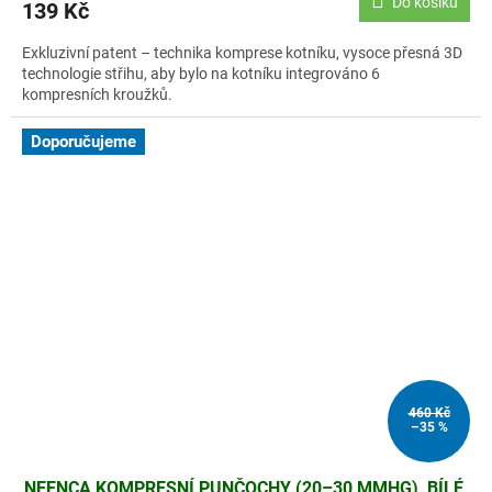
Do košíku
139 Kč
Exkluzivní patent – technika komprese kotníku, vysoce přesná 3D
technologie střihu, aby bylo na kotníku integrováno 6
kompresních kroužků.
Doporučujeme
460 Kč
–35 %
NEENCA KOMPRESNÍ PUNČOCHY (20–30 MMHG), BÍLÉ,