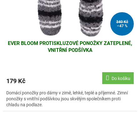
340 Kč
–47 %
EVER BLOOM PROTISKLUZOVÉ PONOŽKY ZATEPLENÉ,
VNITŘNÍ PODŠÍVKA
Do košíku
179 Kč
Domácí ponožky pro dámy v zimě, lehké, teplé a příjemné. Zimní
ponožky s vnitřní podšívkou jsou skvělým společníkem proti
chladu na podlaze.