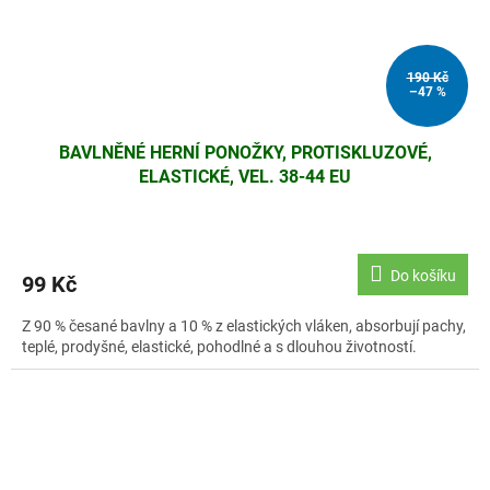
190 Kč
–47 %
BAVLNĚNÉ HERNÍ PONOŽKY, PROTISKLUZOVÉ,
ELASTICKÉ, VEL. 38-44 EU
Do košíku
99 Kč
Z 90 % česané bavlny a 10 % z elastických vláken, absorbují pachy,
teplé, prodyšné, elastické, pohodlné a s dlouhou životností.