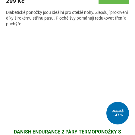
299 Kč
Diabetické ponožky jsou ideální pro oteklé nohy. Zlepšují prokrvení
díky širokému střihu pasu. Ploché švy pomáhají redukovat tření a
puchýře.
760 Kč
–47 %
DANISH ENDURANCE 2 PÁRY TERMOPONOŽKY S