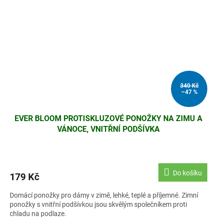
340 Kč
–47 %
EVER BLOOM PROTISKLUZOVÉ PONOŽKY NA ZIMU A
VÁNOCE, VNITŘNÍ PODŠÍVKA
Do košíku
179 Kč
Domácí ponožky pro dámy v zimě, lehké, teplé a příjemné. Zimní
ponožky s vnitřní podšívkou jsou skvělým společníkem proti
chladu na podlaze.