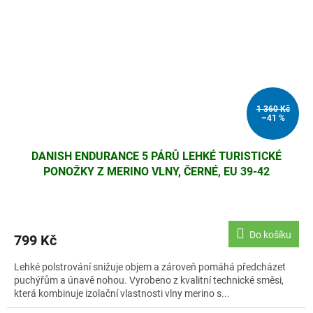
1 360 Kč
–41 %
DANISH ENDURANCE 5 PÁRŮ LEHKÉ TURISTICKÉ
PONOŽKY Z MERINO VLNY, ČERNÉ, EU 39-42
Do košíku
799 Kč
Lehké polstrování snižuje objem a zároveň pomáhá předcházet
puchýřům a únavě nohou. Vyrobeno z kvalitní technické směsi,
která kombinuje izolační vlastnosti vlny merino s...