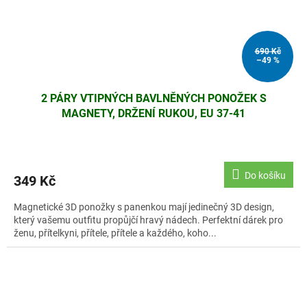
690 Kč
–49 %
2 PÁRY VTIPNÝCH BAVLNĚNÝCH PONOŽEK S
MAGNETY, DRŽENÍ RUKOU, EU 37-41
Do košíku
349 Kč
Magnetické 3D ponožky s panenkou mají jedinečný 3D design,
který vašemu outfitu propůjčí hravý nádech. Perfektní dárek pro
ženu, přítelkyni, přítele, přítele a každého, koho...