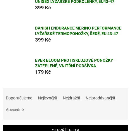
UNISEX LYŽAŘSKÉ PODKOLENKY, EU43-47
399 Kč
DANISH ENDURANCE MERINO PERFORMANCE
LYŽAŘSKÉ TERMOPONOŽKY, ŠEDÉ, EU 43-47
399 Kč
EVER BLOOM PROTISKLUZOVÉ PONOŽKY
ZATEPLENÉ, VNITŘNÍ PODŠÍVKA
179 Kč
Ř
a
Doporučujeme
Nejlevnější
Nejdražší
Nejprodávanější
z
e
Abecedně
n
í
p
OTEVŘÍT FILTR