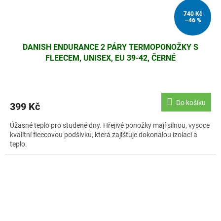
740 Kč
–46 %
DANISH ENDURANCE 2 PÁRY TERMOPONOŽKY S
FLEECEM, UNISEX, EU 39-42, ČERNÉ
Do košíku
399 Kč
Úžasné teplo pro studené dny. Hřejivé ponožky mají silnou, vysoce
kvalitní fleecovou podšívku, která zajišťuje dokonalou izolaci a
teplo.