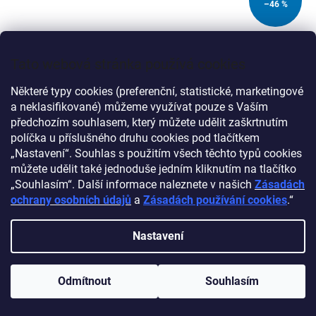
–46 %
MYSOCKS UNISEX PODKOLENKY Z EXTRA JEMNĚ
ČESANÉ BAVLNY, 37-41, ČERVENOBÍLÉ
Tato webová stránka používá cookies
Některé typy cookies (preferenční, statistické, marketingové
a neklasifikované) můžeme využívat pouze s Vaším
předchozím souhlasem, který můžete udělit zaškrtnutím
Do košíku
149 Kč
políčka u příslušného druhu cookies pod tlačítkem
„Nastavení“. Souhlas s použitím všech těchto typů cookies
Bezešvá špička. Protiskluzový design. Kvalitní extra česaná
můžete udělit také jednoduše jedním kliknutím na tlačítko
bavlna je česaná pro odstranění nerovností a krátkých vláken.
„Souhlasím“. Další informace naleznete v našich
Zásadách
ochrany osobních údajů
a
Zásadách používání cookies
.“
Nastavení
Odmítnout
Souhlasím