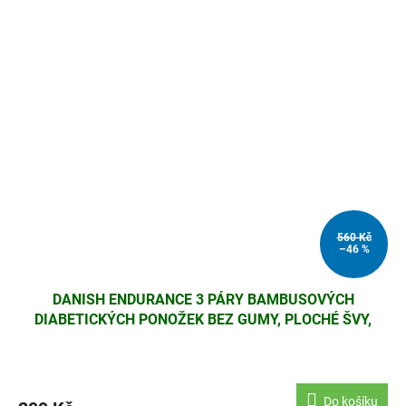
560 Kč
–46 %
DANISH ENDURANCE 3 PÁRY BAMBUSOVÝCH
DIABETICKÝCH PONOŽEK BEZ GUMY, PLOCHÉ ŠVY,
UNISEX, EU 39-42, BÍLÉ
Do košíku