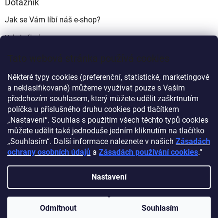
Dotazník
Jak se Vám líbí náš e-shop?
Velmi pěkný
(49%)
Tato webová stránka používá cookies
Ujde to
(17%)
Některé typy cookies (preferenční, statistické, marketingové
Nelíbí se mi
a neklasifikované) můžeme využívat pouze s Vaším
(34%)
předchozím souhlasem, který můžete udělit zaškrtnutím
Počet hlasů:
340
políčka u příslušného druhu cookies pod tlačítkem
„Nastavení“. Souhlas s použitím všech těchto typů cookies
můžete udělit také jednoduše jedním kliknutím na tlačítko
Myprovas.cz
Obchodnawebu.cz
„Souhlasím“. Další informace naleznete v našich
Zásadách
ochrany osobních údajů
a
Zásadách používání cookies
.“
Nastavení
Vytvořil Shoptet
Odmítnout
Souhlasím
Copyright 2026
Obchodnawebu
. Všechna práva vyhrazena.