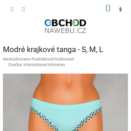
Přejít
NÁKUP
na
obsah
KOŠÍK
Modré krajkové tanga - S, M, L
Průměrné
Neohodnoceno
Podrobnosti hodnocení
hodnocení
Značka:
International Intimates
produktu
je
0,0
z
5
hvězdiček.