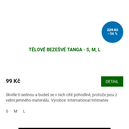
229 Kč
–56 %
TĚLOVÉ BEZEŠVÉ TANGA - S, M, L
99 Kč
DETAIL
Skvěle ti sednou a budeš se v nich cítit pohodlně, protože jsou z
velmi jemného materiálu. Výrobce: International Intimates
S
M
L