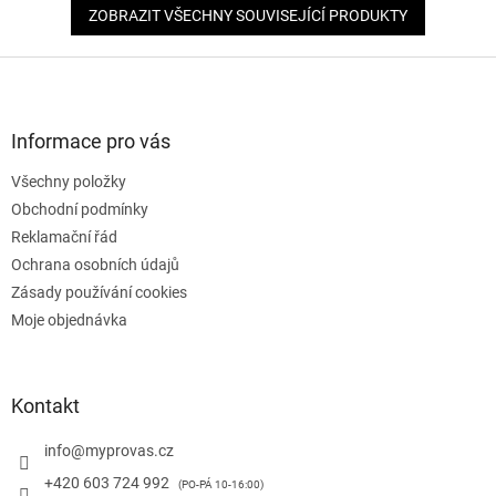
ZOBRAZIT VŠECHNY SOUVISEJÍCÍ PRODUKTY
Z
á
p
a
Informace pro vás
t
Všechny položky
í
Obchodní podmínky
Reklamační řád
Ochrana osobních údajů
Zásady používání cookies
Moje objednávka
Kontakt
info
@
myprovas.cz
+420 603 724 992