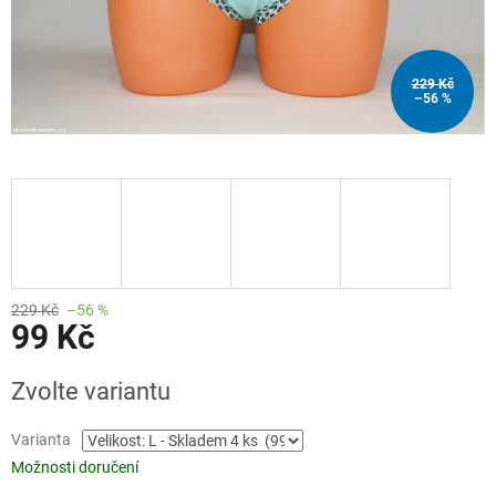
229 Kč
–56 %
229 Kč
–56 %
99 Kč
Měrná
Zvolte variantu
cena:
Varianta
Možnosti doručení