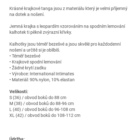
Krásné krajkové tanga jsou z materiálu který je velmi příjemný
na dotek a nošení.
Jemná krajka s leopardím vzorováním na spodním lemování
kalhotek ti pěkně zvýrazní křivky.
Kalhotky jsou téměř bezešvé a jsou skvělé pro každodenní
nošení a určitě si je oblíbíš.
• Téměř bezešvé
• Krajkové spodní lemování
• Žádné krytí zadku
• Výrobce: International Intimates
• Materiál: 90% nylon, 10% elastan
Velikosti:
S (36) / obvod boků do 88 cm
M (38) / obvod boků do 88-96 cm
L (40) / obvod boků do 96-108 cm
XL (42) / obvod boků do 108-112 cm
Údržba: