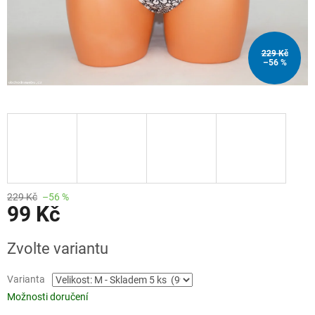
229 Kč
–56 %
229 Kč
–56 %
99 Kč
Měrná
Zvolte variantu
cena:
Varianta
Možnosti doručení