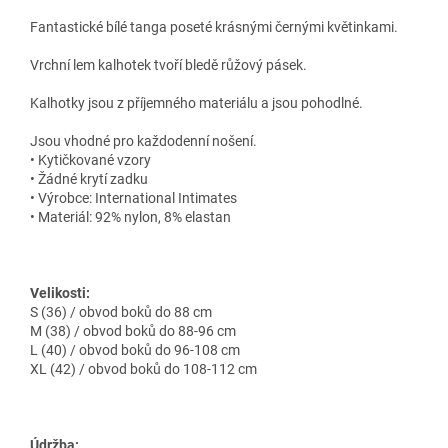
Fantastické bílé tanga poseté krásnými černými květinkami.
Vrchní lem kalhotek tvoří bledě růžový pásek.
Kalhotky jsou z příjemného materiálu a jsou pohodlné.
Jsou vhodné pro každodenní nošení.
• Kytičkované vzory
• Žádné krytí zadku
• Výrobce: International Intimates
• Materiál: 92% nylon, 8% elastan
Velikosti:
S (36) / obvod boků do 88 cm
M (38) / obvod boků do 88-96 cm
L (40) / obvod boků do 96-108 cm
XL (42) / obvod boků do 108-112 cm
Údržba: