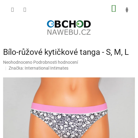
Přejít
NÁKUP
na
obsah
KOŠÍK
Bílo-růžové kytičkové tanga - S, M, L
Průměrné
Neohodnoceno
Podrobnosti hodnocení
hodnocení
Značka:
International Intimates
produktu
je
0,0
z
5
hvězdiček.