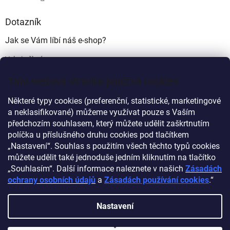
Dotazník
Jak se Vám líbí náš e-shop?
Velmi pěkný
(49%)
Tato webová stránka používá cookies
Ujde to
(17%)
Některé typy cookies (preferenční, statistické, marketingové
Nelíbí se mi
a neklasifikované) můžeme využívat pouze s Vaším
(34%)
předchozím souhlasem, který můžete udělit zaškrtnutím
Počet hlasů:
340
políčka u příslušného druhu cookies pod tlačítkem
„Nastavení“. Souhlas s použitím všech těchto typů cookies
můžete udělit také jednoduše jedním kliknutím na tlačítko
Myprovas.cz
Obchodnawebu.cz
„Souhlasím“. Další informace naleznete v našich
Zásadách
ochrany osobních údajů
a
Zásadách používání cookies
.“
Nastavení
Vytvořil Shoptet