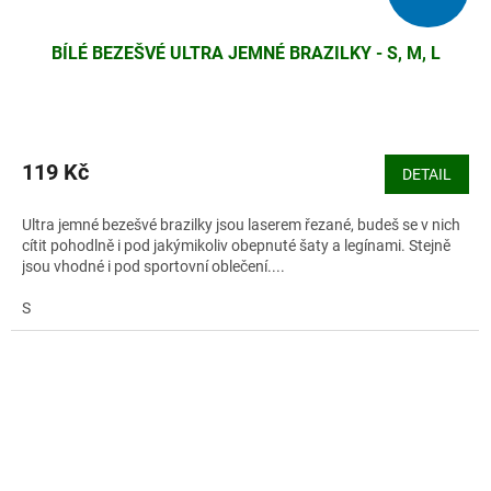
BÍLÉ BEZEŠVÉ ULTRA JEMNÉ BRAZILKY - S, M, L
119 Kč
DETAIL
Ultra jemné bezešvé brazilky jsou laserem řezané, budeš se v nich
cítit pohodlně i pod jakýmikoliv obepnuté šaty a legínami. Stejně
jsou vhodné i pod sportovní oblečení....
S