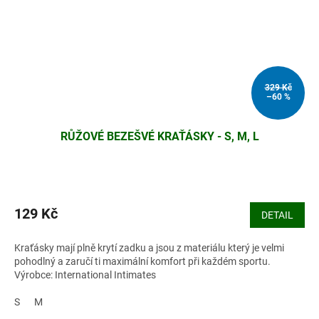
329 Kč
–60 %
RŮŽOVÉ BEZEŠVÉ KRAŤÁSKY - S, M, L
129 Kč
DETAIL
Kraťásky mají plně krytí zadku a jsou z materiálu který je velmi
pohodlný a zaručí ti maximální komfort při každém sportu.
Výrobce: International Intimates
S
M