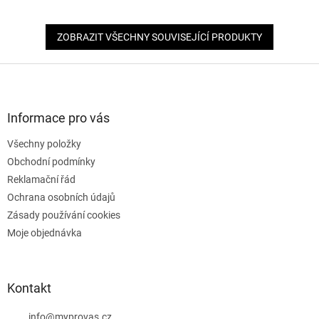
ZOBRAZIT VŠECHNY SOUVISEJÍCÍ PRODUKTY
Z
á
p
a
Informace pro vás
t
Všechny položky
í
Obchodní podmínky
Reklamační řád
Ochrana osobních údajů
Zásady používání cookies
Moje objednávka
Kontakt
info
@
myprovas.cz