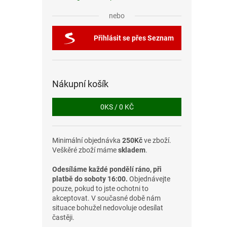
nebo
Přihlásit se přes Seznam
Nákupní košík
0
KS /
0 KČ
Minimální objednávka
250Kč
ve zboží.
Veškěré zboží máme
skladem
.
Odesíláme každé pondělí ráno, při
platbě do soboty 16:00.
Objednávejte
pouze, pokud to jste ochotni to
akceptovat. V současné době nám
situace bohužel nedovoluje odesílat
častěji.