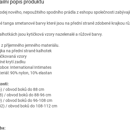
ailní popis produktu
odej nového, nepoužitého spodního prádla z eshopu společnosti zabývají
é tanga smetanové barvy které jsou na přední straně zdobené krajkou 
alhotkách jsou kytičková vzory nazelenalé a růžové barvy.
 z příjemného jemného materiálu.
ajka na přední straně kalhotek
tičkovaná vzory
dné krytí zadku
robce: International Intimates
teriál: 90% nylon, 10% elastan
osti:
6) / obvod boků do 88 cm
8) / obvod boků do 88-96 cm
0) / obvod boků do 96-108 cm
42) / obvod boků do 108-112 cm
ba: