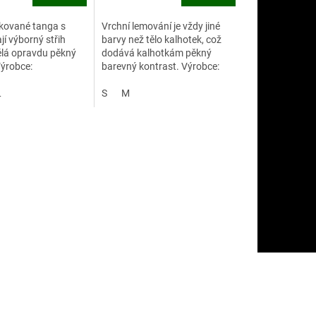
kované tanga s
Vrchní lemování je vždy jiné
jí výborný střih
barvy než tělo kalhotek, což
dělá opravdu pěkný
dodává kalhotkám pěkný
ýrobce:
barevný kontrast. Výrobce:
nal Intimates
International Intimates
L
S
M