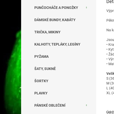
Det
PUNČOCHÁČE A PONOŽKY
Výpr
DÁMSKÉ BUNDY, KABÁTY
Pěkn
Na k
TRIČKA, MIKINY
Jsou
KALHOTY, TEPLÁKY, LEGÍNY
• Kr
• Ky
• Žá
PYŽAMA
• Vý
• Ma
ŠATY, SUKNĚ
Velik
S (3
ŠORTKY
M (3
L (4
XL (
PLAVKY
PÁNSKÉ OBLEČENÍ
Údrž