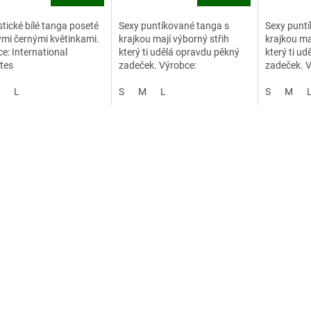
tické bílé tanga poseté
Sexy puntíkované tanga s
Sexy puntí
mi černými květinkami.
krajkou mají výborný střih
krajkou ma
e: International
který ti udělá opravdu pěkný
který ti u
tes
zadeček. Výrobce:
zadeček. V
International Intimates
Internatio
L
S
M
L
S
M