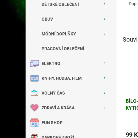
Dopo
DĚTSKÉ OBLEČENÍ
OBUV
MÓDNÍ DOPLŇKY
Souvi
PRACOVNÍ OBLEČENÍ
ELEKTRO
KNIHY, HUDBA, FILM
VOLNÝ ČAS
BÍLO
KYTI
ZDRAVÍ A KRÁSA
M, L
FUN SHOP
99 K
DÁRKOVÉ ZBOŽÍ