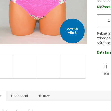
Varianta
Možnosti
229 Kč
–56 %
Pěkné ta
zdobené 
Výrobce: 
Detailní 
TISK
s
Hodnocení
Diskuze