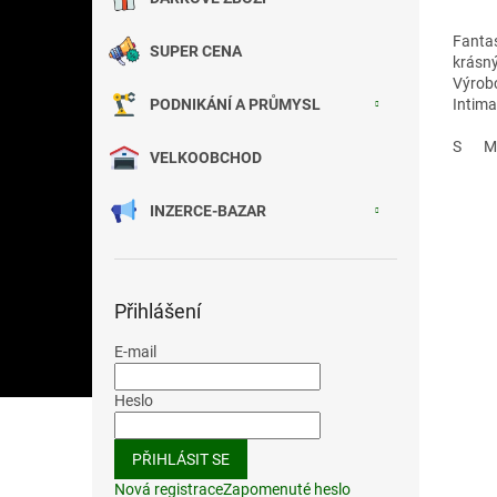
Fantas
SUPER CENA
krásný
Výrobc
PODNIKÁNÍ A PRŮMYSL
Intima
S
M
VELKOOBCHOD
INZERCE-BAZAR
Přihlášení
E-mail
Heslo
PŘIHLÁSIT SE
Nová registrace
Zapomenuté heslo