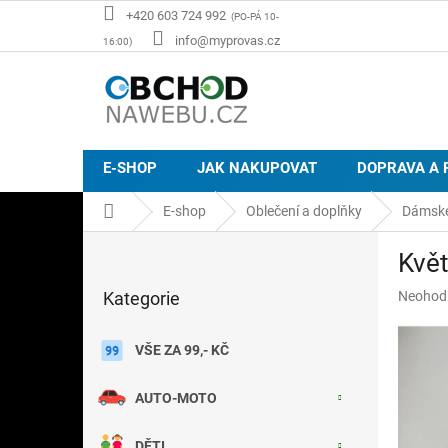
Přejít
+420 603 724 992
na
info@myprovas.cz
obsah
E-SHOP
JAK NAKUPOVAT
DOPRAVA A 
Domů
E-shop
Oblečení a doplňky
Dámské
P
Květ
o
Přeskočit
s
Průměr
Kategorie
Neohod
kategorie
t
hodnoce
r
produkt
a
VŠE ZA 99,- KČ
je
n
0,0
z
n
AUTO-MOTO
5
í
hvězdič
p
DĚTI