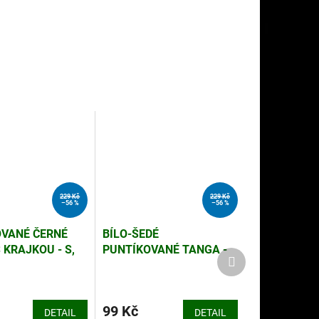
229 Kč
229 Kč
–56 %
–56 %
VANÉ ČERNÉ
BÍLO-ŠEDÉ
 KRAJKOU - S,
PUNTÍKOVANÉ TANGA -
Další
S, M, L
produkt
99 Kč
DETAIL
DETAIL