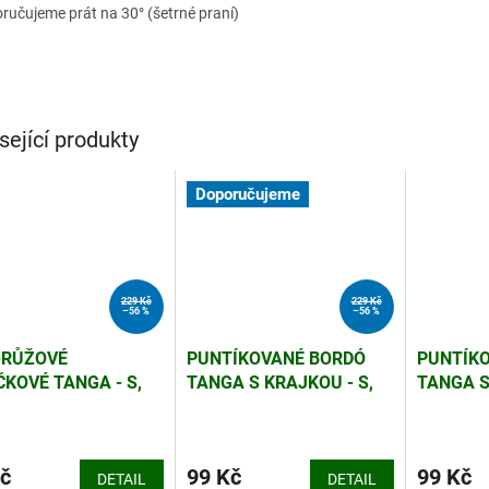
ručujeme prát na 30° (šetrné praní)
sející produkty
Doporučujeme
229 Kč
229 Kč
–56 %
–56 %
-RŮŽOVÉ
PUNTÍKOVANÉ BORDÓ
PUNTÍKO
ČKOVÉ TANGA - S,
TANGA S KRAJKOU - S,
TANGA S
M, L
M, L
č
99 Kč
99 Kč
DETAIL
DETAIL