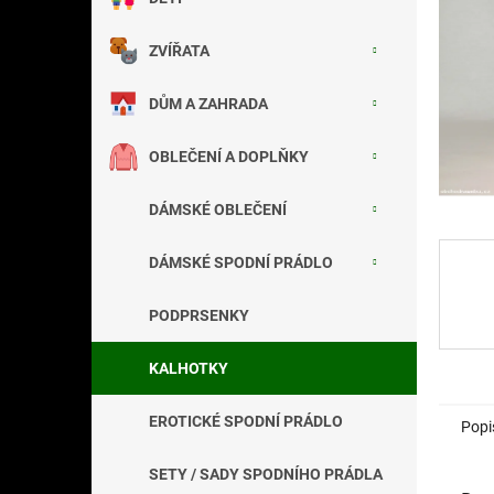
a
n
ZVÍŘATA
e
l
DŮM A ZAHRADA
OBLEČENÍ A DOPLŇKY
DÁMSKÉ OBLEČENÍ
DÁMSKÉ SPODNÍ PRÁDLO
PODPRSENKY
KALHOTKY
EROTICKÉ SPODNÍ PRÁDLO
Popi
SETY / SADY SPODNÍHO PRÁDLA