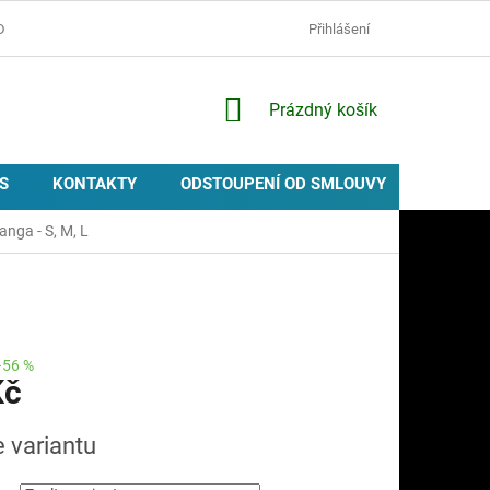
D
OCHRANA OSOBNÍCH ÚDAJŮ
ZÁSADY POUŽÍVÁNÍ COOKIES
Přihlášení
NÁKUPNÍ
Prázdný košík
KOŠÍK
S
KONTAKTY
ODSTOUPENÍ OD SMLOUVY
PROVIZ
anga - S, M, L
–56 %
Kč
e variantu