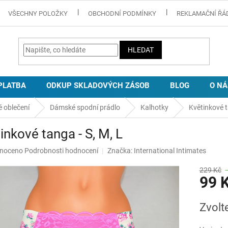
VŠECHNY POLOŽKY
OBCHODNÍ PODMÍNKY
REKLAMAČNÍ ŘÁ
HLEDAT
PLATBA
ODKUP SKLADOVÝCH ZÁSOB
BLOG
O NÁ
 oblečení
Dámské spodní prádlo
Kalhotky
Květinkové t
inkové tanga - S, M, L
né
noceno
Podrobnosti hodnocení
Značka:
International Intimates
ní
u
229 Kč
99 
Měrná
Zvolt
cena:
ek.