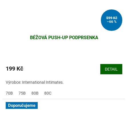
599 Kč
–66 %
BÉŽOVÁ PUSH-UP PODPRSENKA
199 Kč
DETAIL
Výrobce: International Intimates.
70B
75B
80B
80C
Doporučujeme