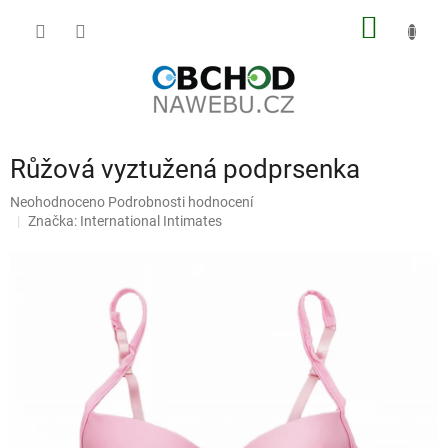
Přejít
NÁKUP
na
obsah
KOŠÍK
Růžová vyztužená podprsenka
Průměrné
Neohodnoceno
Podrobnosti hodnocení
hodnocení
Značka:
International Intimates
produktu
je
0,0
z
5
hvězdiček.