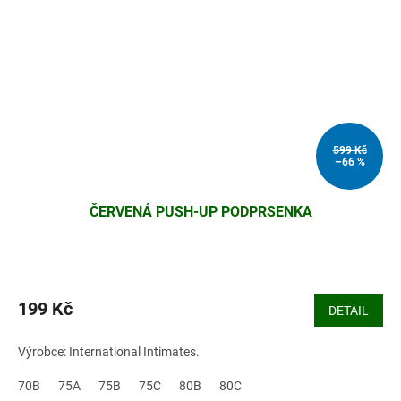
599 Kč
–66 %
ČERVENÁ PUSH-UP PODPRSENKA
199 Kč
DETAIL
Výrobce: International Intimates.
70B
75A
75B
75C
80B
80C