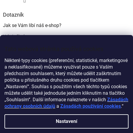
Dotazník
Jak se Vám líbí náš e-shop?
Velmi pěkný
(49%)
Tato webová stránka používá cookies
Ujde to
(17%)
Některé typy cookies (preferenční, statistické, marketingové
Nelíbí se mi
a neklasifikované) můžeme využívat pouze s Vaším
(34%)
předchozím souhlasem, který můžete udělit zaškrtnutím
Počet hlasů:
340
políčka u příslušného druhu cookies pod tlačítkem
„Nastavení“. Souhlas s použitím všech těchto typů cookies
můžete udělit také jednoduše jedním kliknutím na tlačítko
Myprovas.cz
Obchodnawebu.cz
„Souhlasím“. Další informace naleznete v našich
Zásadách
ochrany osobních údajů
a
Zásadách používání cookies
.“
Nastavení
Vytvořil Shoptet