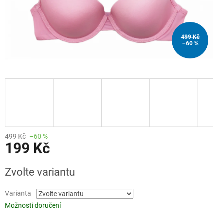
499 Kč
–60 %
499 Kč
–60 %
199 Kč
Měrná
Zvolte variantu
cena:
Varianta
Možnosti doručení