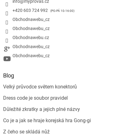
info
@
myprovas.cz
+420 603 724 992
Obchodnawebu_cz
Obchodnawebu_cz
Obchodnawebu.cz
Obchodnawebu_cz
Obchodnawebu_cz
Blog
Velký průvodce světem konektorů
Dress code je soubor pravidel
Důležité zkratky a jejich plné názvy
Co je a jak se hraje korejská hra Gong-gi
Z čeho se skládá nůž