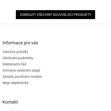
ZOBRAZIT VŠECHNY SOUVISEJÍCÍ PRODUKTY
Z
á
p
a
Informace pro vás
t
Všechny položky
í
Obchodní podmínky
Reklamační řád
Ochrana osobních údajů
Zásady používání cookies
Moje objednávka
Kontakt