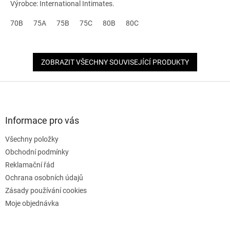
Výrobce: International Intimates.
70B
75A
75B
75C
80B
80C
ZOBRAZIT VŠECHNY SOUVISEJÍCÍ PRODUKTY
Z
á
p
a
Informace pro vás
t
Všechny položky
í
Obchodní podmínky
Reklamační řád
Ochrana osobních údajů
Zásady používání cookies
Moje objednávka