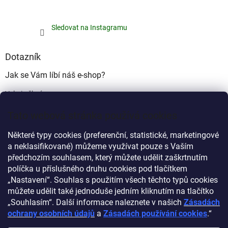
Sledovat na Instagramu
Dotazník
Jak se Vám líbí náš e-shop?
Velmi pěkný
(49%)
Tato webová stránka používá cookies
Ujde to
(17%)
Některé typy cookies (preferenční, statistické, marketingové
Nelíbí se mi
a neklasifikované) můžeme využívat pouze s Vaším
(34%)
předchozím souhlasem, který můžete udělit zaškrtnutím
Počet hlasů:
340
políčka u příslušného druhu cookies pod tlačítkem
„Nastavení“. Souhlas s použitím všech těchto typů cookies
můžete udělit také jednoduše jedním kliknutím na tlačítko
Myprovas.cz
Obchodnawebu.cz
„Souhlasím“. Další informace naleznete v našich
Zásadách
ochrany osobních údajů
a
Zásadách používání cookies
.“