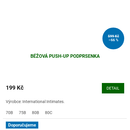
599 Kč
–66 %
BÉŽOVÁ PUSH-UP PODPRSENKA
199 Kč
DETAIL
Výrobce: International Intimates.
70B
75B
80B
80C
Doporučujeme