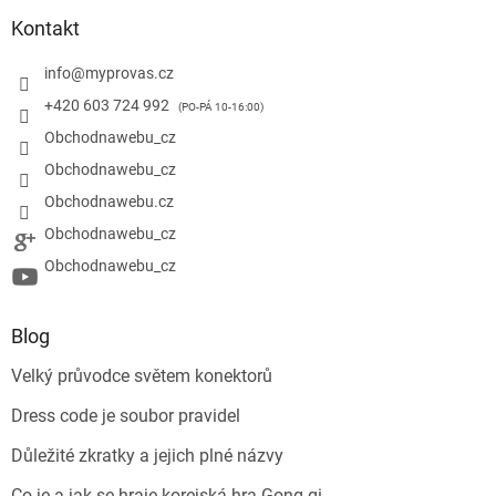
Kontakt
info
@
myprovas.cz
+420 603 724 992
Obchodnawebu_cz
Obchodnawebu_cz
Obchodnawebu.cz
Obchodnawebu_cz
Obchodnawebu_cz
Blog
Velký průvodce světem konektorů
Dress code je soubor pravidel
Důležité zkratky a jejich plné názvy
Co je a jak se hraje korejská hra Gong-gi