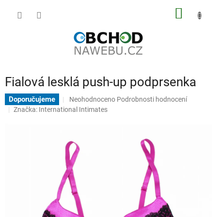
Přejít
NÁKUP
na
obsah
KOŠÍK
Fialová lesklá push-up podprsenka
Průměrné
Doporučujeme
Neohodnoceno
Podrobnosti hodnocení
hodnocení
Značka:
International Intimates
produktu
je
0,0
z
5
hvězdiček.