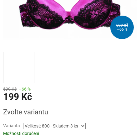
599 Kč
–66 %
599 Kč
–66 %
199 Kč
Měrná
Zvolte variantu
cena:
Varianta
Možnosti doručení