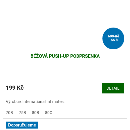
599 Kč
–66 %
BÉŽOVÁ PUSH-UP PODPRSENKA
199 Kč
DETAIL
Výrobce: International Intimates.
70B
75B
80B
80C
Doporučujeme