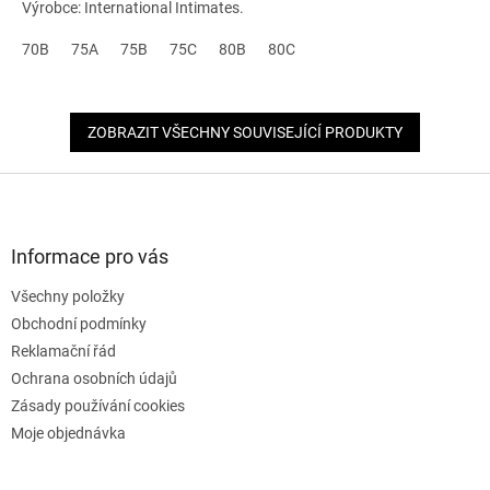
Výrobce: International Intimates.
70B
75A
75B
75C
80B
80C
ZOBRAZIT VŠECHNY SOUVISEJÍCÍ PRODUKTY
Z
á
p
a
Informace pro vás
t
Všechny položky
í
Obchodní podmínky
Reklamační řád
Ochrana osobních údajů
Zásady používání cookies
Moje objednávka