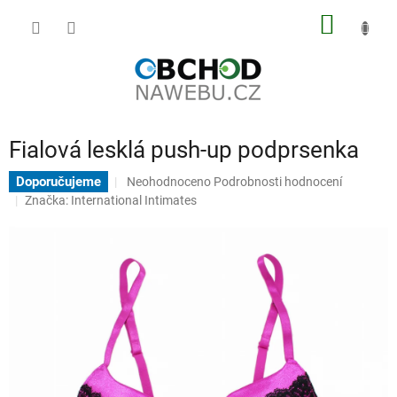
Přejít
NÁKUP
na
obsah
KOŠÍK
Fialová lesklá push-up podprsenka
Průměrné
Doporučujeme
Neohodnoceno
Podrobnosti hodnocení
hodnocení
Značka:
International Intimates
produktu
je
0,0
z
5
hvězdiček.