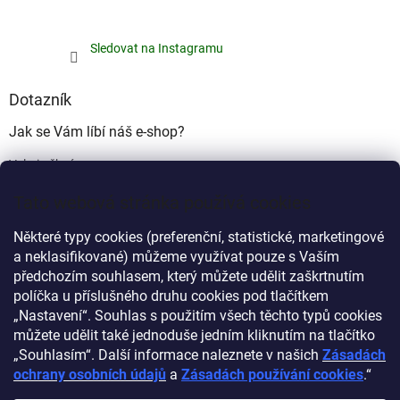
Sledovat na Instagramu
Dotazník
Jak se Vám líbí náš e-shop?
Velmi pěkný
(49%)
Tato webová stránka používá cookies
Ujde to
(17%)
Některé typy cookies (preferenční, statistické, marketingové
Nelíbí se mi
a neklasifikované) můžeme využívat pouze s Vaším
(34%)
předchozím souhlasem, který můžete udělit zaškrtnutím
Počet hlasů:
340
políčka u příslušného druhu cookies pod tlačítkem
„Nastavení“. Souhlas s použitím všech těchto typů cookies
můžete udělit také jednoduše jedním kliknutím na tlačítko
Myprovas.cz
Obchodnawebu.cz
„Souhlasím“. Další informace naleznete v našich
Zásadách
ochrany osobních údajů
a
Zásadách používání cookies
.“