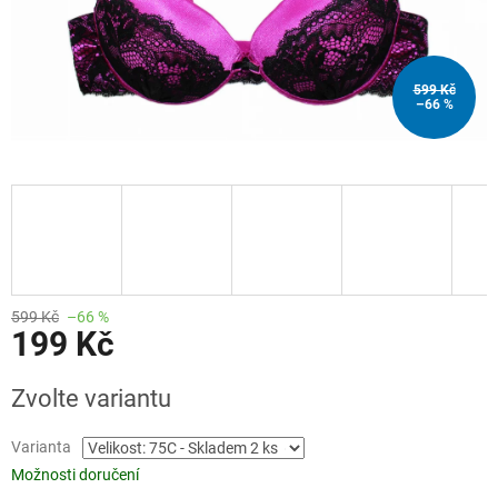
599 Kč
–66 %
599 Kč
–66 %
199 Kč
Měrná
Zvolte variantu
cena:
Varianta
Možnosti doručení