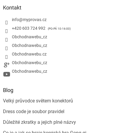
Kontakt
info
@
myprovas.cz
+420 603 724 992
Obchodnawebu_cz
Obchodnawebu_cz
Obchodnawebu.cz
Obchodnawebu_cz
Obchodnawebu_cz
Blog
Velký průvodce světem konektorů
Dress code je soubor pravidel
Důležité zkratky a jejich plné názvy
Co je a jak se hraje korejská hra Gong-gi