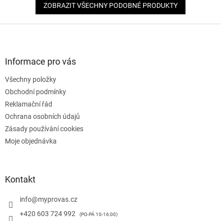
ZOBRAZIT VŠECHNY PODOBNÉ PRODUKTY
Z
á
p
a
Informace pro vás
t
Všechny položky
í
Obchodní podmínky
Reklamační řád
Ochrana osobních údajů
Zásady používání cookies
Moje objednávka
Kontakt
info
@
myprovas.cz
+420 603 724 992