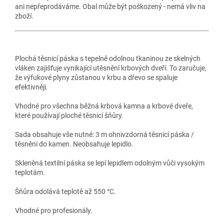
ani nepřeprodáváme. Obal může být poškozený - nemá vliv na
zboží.
Plochá těsnicí páska s tepelně odolnou tkaninou ze skelných
vláken zajišťuje vynikající utěsnění krbových dveří. To zaručuje,
že výfukové plyny zůstanou v krbu a dřevo se spaluje
efektivněji.
Vhodné pro všechna běžná krbová kamna a krbové dveře,
které používají ploché těsnicí šňůry.
Sada obsahuje vše nutné: 3 m ohnivzdorná těsnicí páska /
těsnění do kamen. Neobsahuje lepidlo.
Skleněná textilní páska se lepí lepidlem odolným vůči vysokým
teplotám.
Šňůra odolává teplotě až 550 °C.
Vhodné pro profesionály.