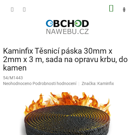
Přejít
NÁKUP
na
obsah
KOŠÍK
Kaminfix Těsnicí páska 30mm x
2mm x 3 m, sada na opravu krbu, do
kamen
54/M1443
Průměrné
Neohodnoceno
Podrobnosti hodnocení
Značka:
Kaminfix
hodnocení
produktu
je
0,0
z
5
hvězdiček.