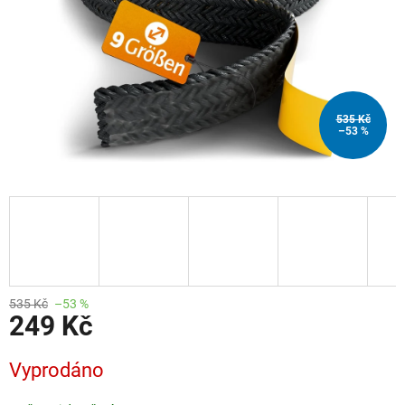
535 Kč
–53 %
535 Kč
–53 %
249 Kč
Měrná
Vyprodáno
cena: