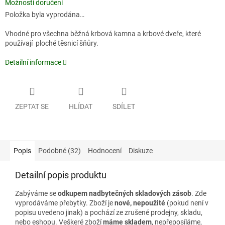
Možnosti doručení
Položka byla vyprodána…
Vhodné pro všechna běžná krbová kamna a krbové dveře, které
používají ploché těsnicí šňůry.
Detailní informace
ZEPTAT SE
HLÍDAT
SDÍLET
Popis
Podobné (32)
Hodnocení
Diskuze
Detailní popis produktu
Zabýváme se
odkupem nadbytečných skladových zásob
. Zde
vyprodáváme přebytky. Zboží je
nové, nepoužité
(pokud není v
popisu uvedeno jinak) a pochází ze zrušené prodejny, skladu,
nebo eshopu. Veškeré zboží
máme skladem
, nepřeposíláme,