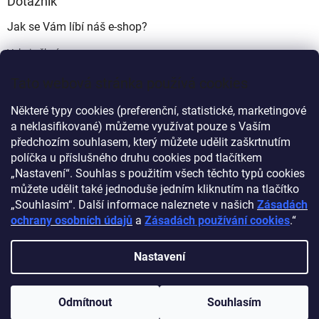
Dotazník
Jak se Vám líbí náš e-shop?
Velmi pěkný
(49%)
Tato webová stránka používá cookies
Ujde to
(17%)
Některé typy cookies (preferenční, statistické, marketingové
Nelíbí se mi
a neklasifikované) můžeme využívat pouze s Vaším
(34%)
předchozím souhlasem, který můžete udělit zaškrtnutím
Počet hlasů:
340
políčka u příslušného druhu cookies pod tlačítkem
„Nastavení“. Souhlas s použitím všech těchto typů cookies
můžete udělit také jednoduše jedním kliknutím na tlačítko
Myprovas.cz
Obchodnawebu.cz
„Souhlasím“. Další informace naleznete v našich
Zásadách
ochrany osobních údajů
a
Zásadách používání cookies
.“
Nastavení
Vytvořil Shoptet
Odmítnout
Souhlasím
Copyright 2026
Obchodnawebu
. Všechna práva vyhrazena.