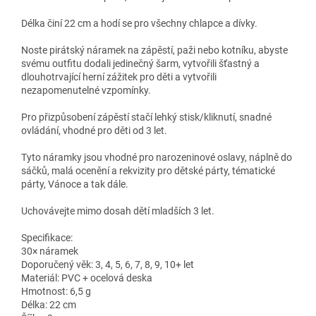
Délka činí 22 cm a hodí se pro všechny chlapce a dívky.
Noste pirátský náramek na zápěstí, paži nebo kotníku, abyste
svému outfitu dodali jedinečný šarm, vytvořili šťastný a
dlouhotrvající herní zážitek pro děti a vytvořili
nezapomenutelné vzpomínky.
Pro přizpůsobení zápěstí stačí lehký stisk/kliknutí, snadné
ovládání, vhodné pro děti od 3 let.
Tyto náramky jsou vhodné pro narozeninové oslavy, náplně do
sáčků, malá ocenění a rekvizity pro dětské párty, tématické
párty, Vánoce a tak dále.
Uchovávejte mimo dosah dětí mladších 3 let.
Specifikace:
30× náramek
Doporučený věk: 3, 4, 5, 6, 7, 8, 9, 10+ let
Materiál: PVC + ocelová deska
Hmotnost: 6,5 g
Délka: 22 cm