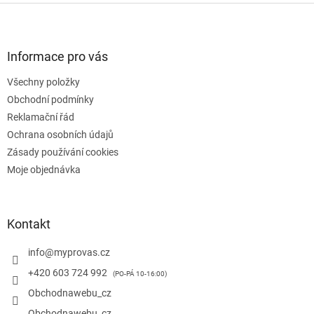
Z
á
p
a
Informace pro vás
t
Všechny položky
í
Obchodní podmínky
Reklamační řád
Ochrana osobních údajů
Zásady používání cookies
Moje objednávka
Kontakt
info
@
myprovas.cz
+420 603 724 992
Obchodnawebu_cz
Obchodnawebu_cz