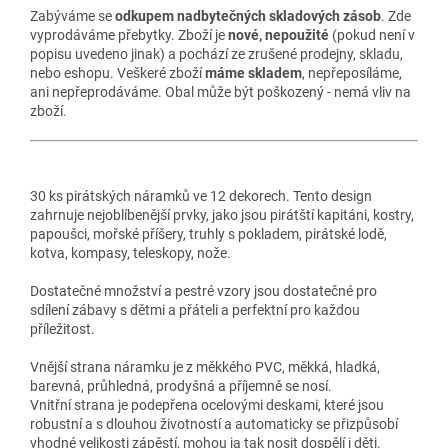
Zabýváme se
odkupem nadbytečných skladových zásob
. Zde
vyprodáváme přebytky. Zboží je
nové, nepoužité
(pokud není v
popisu uvedeno jinak) a pochází ze zrušené prodejny, skladu,
nebo eshopu. Veškeré zboží
máme skladem
, nepřeposíláme,
ani nepřeprodáváme. Obal může být poškozený - nemá vliv na
zboží.
30 ks pirátských náramků ve 12 dekorech. Tento design
zahrnuje nejoblíbenější prvky, jako jsou pirátští kapitáni, kostry,
papoušci, mořské příšery, truhly s pokladem, pirátské lodě,
kotva, kompasy, teleskopy, nože.
Dostatečné množství a pestré vzory jsou dostatečné pro
sdílení zábavy s dětmi a přáteli a perfektní pro každou
příležitost.
Vnější strana náramku je z měkkého PVC, měkká, hladká,
barevná, průhledná, prodyšná a příjemně se nosí.
Vnitřní strana je podepřena ocelovými deskami, které jsou
robustní a s dlouhou životností a automaticky se přizpůsobí
vhodné velikosti zápěstí, mohou ja tak nosit dospělí i děti.