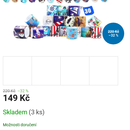
220 Kč
–32 %
220 Kč
–32 %
149 Kč
Měrná
Skladem
(3 ks)
cena:
Možnosti doručení