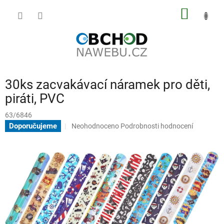
Přejít
NÁKUP
na
obsah
KOŠÍK
30ks zacvakávací náramek pro děti,
piráti, PVC
63/6846
Průměrné
Doporučujeme
Neohodnoceno
Podrobnosti hodnocení
hodnocení
produktu
je
0,0
z
5
hvězdiček.