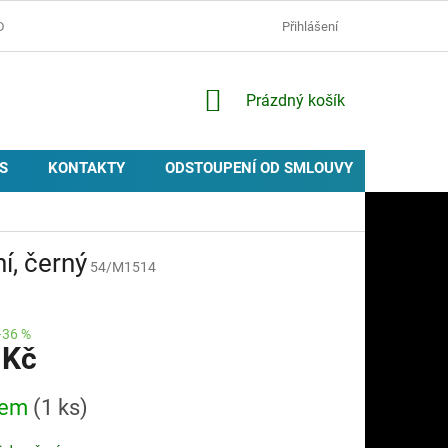
D
OCHRANA OSOBNÍCH ÚDAJŮ
ZÁSADY POUŽÍVÁNÍ COOKIES
Přihlášení
NÁKUPNÍ
Prázdný košík
KOŠÍK
S
KONTAKTY
ODSTOUPENÍ OD SMLOUVY
PROVIZ
í, černý
54/M1514
–36 %
 Kč
dem
(1 ks)