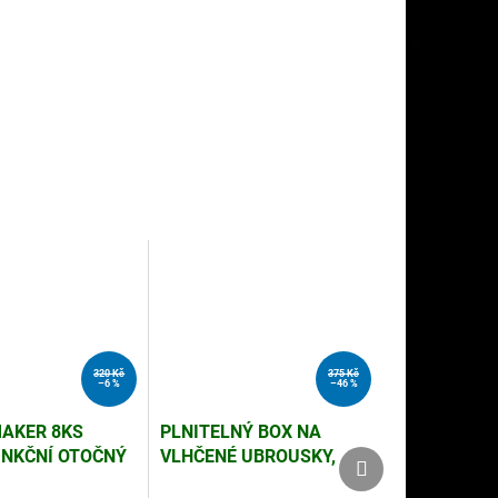
320 Kč
375 Kč
–6 %
–46 %
AKER 8KS
PLNITELNÝ BOX NA
NKČNÍ OTOČNÝ
VLHČENÉ UBROUSKY,
Další
Další
produkt
produkt
A ŠATNÍ TYČ, 4
JEDNORUČNÍ OVLÁDÁNÍ,