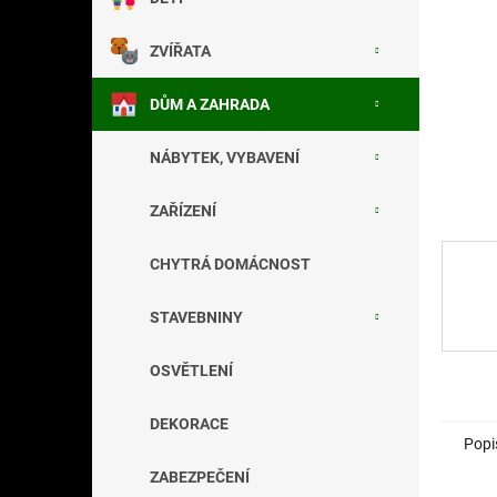
a
n
ZVÍŘATA
e
l
DŮM A ZAHRADA
NÁBYTEK, VYBAVENÍ
ZAŘÍZENÍ
CHYTRÁ DOMÁCNOST
STAVEBNINY
OSVĚTLENÍ
DEKORACE
Popi
ZABEZPEČENÍ