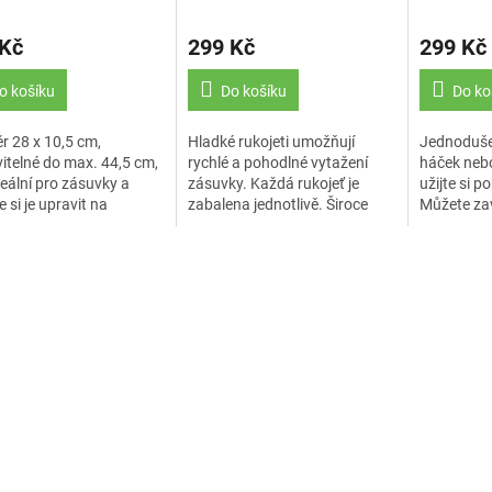
T, BÍLÉ
BARVY
 Kč
299 Kč
299 Kč
o košíku
Do košíku
Do ko
 28 x 10,5 cm,
Hladké rukojeti umožňují
Jednoduše 
itelné do max. 44,5 cm,
rychlé a pohodlné vytažení
háček nebo
deální pro zásuvky a
zásuvky. Každá rukojeť je
užijte si p
 si je upravit na
zabalena jednotlivě. Široce
Můžete zav
vanou velikost.
kompatibilní: ideální pro skříň,
čepice, bat
zásuvky, dveře, šatní skříň,
opasky a d
atd.