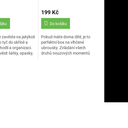
MODRÝ
199 Kč
šíku
Do košíku
zavěste na jakýkoli
Pokud máte doma dítě, je to
 tyč do skříně a
perfektní box na vlhčené
ohodlí a organizaci.
ubrousky. Zvládání všech
ěsit šátky, opasky,
druhů nouzových momentů
ohy, šátky, kravaty,
pouze jednou rukou.
alší drobné...