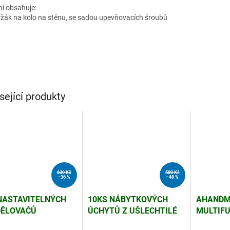
ní obsahuje:
ržák na kolo na stěnu, se sadou upevňovacích šroubů
sející produkty
630 Kč
580 Kč
–36 %
–48 %
NASTAVITELNÝCH
10KS NÁBYTKOVÝCH
AHANDM
DĚLOVAČŮ
ÚCHYTŮ Z UŠLECHTILÉ
MULTIFU
VEK, 28-44,5 CM,
OCELI, ROZTEČ 128 MM
DRŽÁK N