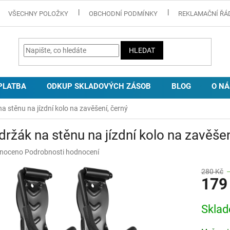
VŠECHNY POLOŽKY
OBCHODNÍ PODMÍNKY
REKLAMAČNÍ ŘÁ
HLEDAT
PLATBA
ODKUP SKLADOVÝCH ZÁSOB
BLOG
O NÁ
a stěnu na jízdní kolo na zavěšení, černý
držák na stěnu na jízdní kolo na zavěšen
né
noceno
Podrobnosti hodnocení
ní
u
280 Kč
179
Měrná
Skla
cena:
ek.