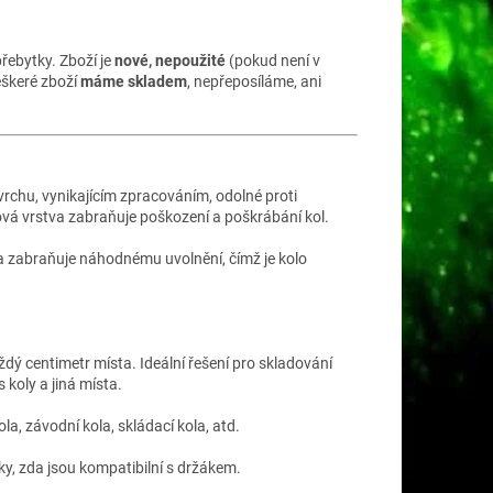
řebytky. Zboží je
nové, nepoužité
(pokud není v
eškeré zboží
máme skladem
, nepřeposíláme, ani
rchu, vynikajícím zpracováním, odolné proti
umová vrstva zabraňuje poškození a poškrábání kol.
 a zabraňuje náhodnému uvolnění, čímž je kolo
ždý centimetr místa. Ideální řešení pro skladování
 koly a jiná místa.
la, závodní kola, skládací kola, atd.
ky, zda jsou kompatibilní s držákem.