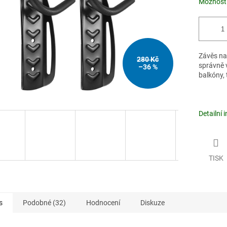
Možnosti
Závěs na 
280 Kč
správně v
–36 %
balkóny, 
Detailní 
TISK
s
Podobné (32)
Hodnocení
Diskuze