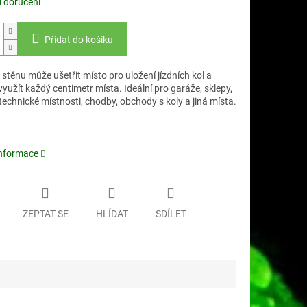
 doručení
Přidat do košíku
stěnu může ušetřit místo pro uložení jízdních kol a
yužít každý centimetr místa. Ideální pro garáže, sklepy,
technické místnosti, chodby, obchody s koly a jiná místa.
informace
ZEPTAT SE
HLÍDAT
SDÍLET