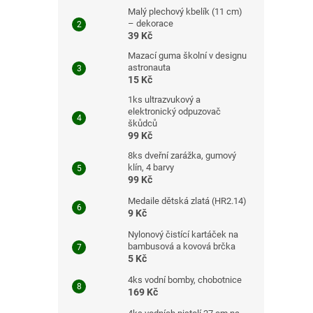
Malý plechový kbelík (11 cm)
– dekorace
39 Kč
Mazací guma školní v designu
astronauta
15 Kč
1ks ultrazvukový a
elektronický odpuzovač
škůdců
99 Kč
8ks dveřní zarážka, gumový
klín, 4 barvy
99 Kč
Medaile dětská zlatá (HR2.14)
9 Kč
Nylonový čistící kartáček na
bambusová a kovová brčka
5 Kč
4ks vodní bomby, chobotnice
169 Kč