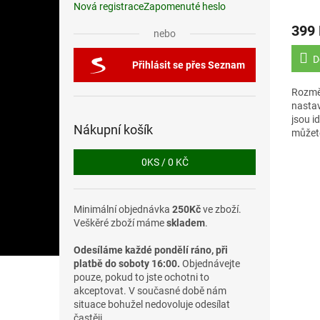
PLAS
Nová registrace
Zapomenuté heslo
399
nebo
D
Přihlásit se přes Seznam
Rozměr
nastav
jsou i
Nákupní košík
můžete
požado
0
KS /
0 KČ
Minimální objednávka
250Kč
ve zboží.
Veškěré zboží máme
skladem
.
Odesíláme každé pondělí ráno, při
platbě do soboty 16:00.
Objednávejte
pouze, pokud to jste ochotni to
akceptovat. V současné době nám
situace bohužel nedovoluje odesílat
častěji.