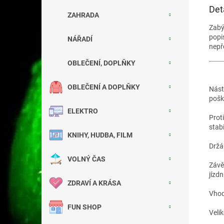
Det
ZAHRADA
Zab
popi
NÁŘADÍ
nepř
OBLEČENÍ, DOPLŇKY
OBLEČENÍ A DOPLŇKY
Nást
pošk
ELEKTRO
Prot
stab
KNIHY, HUDBA, FILM
Držák
VOLNÝ ČAS
Závě
jízdn
ZDRAVÍ A KRÁSA
Vhod
FUN SHOP
Veli