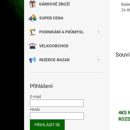
DÁRKOVÉ ZBOŽÍ
Bale
2x d
SUPER CENA
PODNIKÁNÍ A PRŮMYSL
VELKOOBCHOD
Souvi
INZERCE-BAZAR
Přihlášení
E-mail
Heslo
4KS 
ROZ
PŘIHLÁSIT SE
ZÁSU