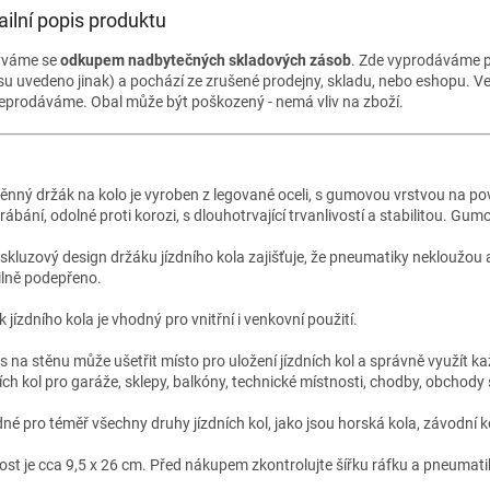
ailní popis produktu
ýváme se
odkupem nadbytečných skladových zásob
. Zde vyprodáváme p
su uvedeno jinak) a pochází ze zrušené prodejny, skladu, nebo eshopu. V
eprodáváme. Obal může být poškozený - nemá vliv na zboží.
ěnný držák na kolo je vyroben z legované oceli, s gumovou vrstvou na pov
rábání, odolné proti korozi, s dlouhotrvající trvanlivostí a stabilitou. G
iskluzový design držáku jízdního kola zajišťuje, že pneumatiky nekloužou
ilně podepřeno.
 jízdního kola je vhodný pro vnitřní i venkovní použití.
s na stěnu může ušetřit místo pro uložení jízdních kol a správně využít ka
ích kol pro garáže, sklepy, balkóny, technické místnosti, chodby, obchody s
né pro téměř všechny druhy jízdních kol, jako jsou horská kola, závodní ko
kost je cca 9,5 x 26 cm. Před nákupem zkontrolujte šířku ráfku a pneumati