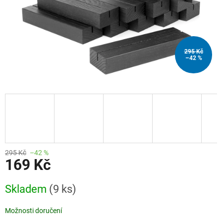
295 Kč
–42 %
295 Kč
–42 %
169 Kč
Měrná
Skladem
(9 ks)
cena:
Možnosti doručení