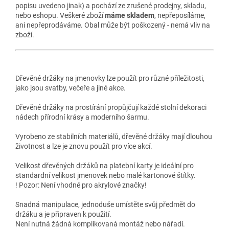
popisu uvedeno jinak) a pochází ze zrušené prodejny, skladu,
nebo eshopu. Veškeré zboží
máme skladem
, nepřeposíláme,
ani nepřeprodáváme. Obal může být poškozený - nemá vliv na
zboží.
Dřevěné držáky na jmenovky lze použít pro různé příležitosti,
jako jsou svatby, večeře a jiné akce.
Dřevěné držáky na prostírání propůjčují každé stolní dekoraci
nádech přírodní krásy a moderního šarmu.
Vyrobeno ze stabilních materiálů, dřevěné držáky mají dlouhou
životnost a lze je znovu použít pro více akcí.
Velikost dřevěných držáků na platební karty je ideální pro
standardní velikost jmenovek nebo malé kartonové štítky.
! Pozor: Není vhodné pro akrylové značky!
Snadná manipulace, jednoduše umístěte svůj předmět do
držáku a je připraven k použití.
Není nutná žádná komplikovaná montáž nebo nářadí.