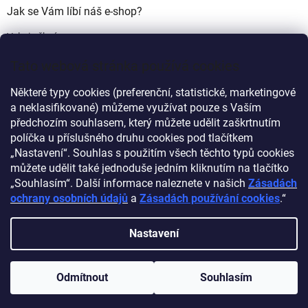
Jak se Vám líbí náš e-shop?
Velmi pěkný
(49%)
Tato webová stránka používá cookies
Ujde to
(17%)
Některé typy cookies (preferenční, statistické, marketingové
Nelíbí se mi
a neklasifikované) můžeme využívat pouze s Vaším
(34%)
předchozím souhlasem, který můžete udělit zaškrtnutím
Počet hlasů:
340
políčka u příslušného druhu cookies pod tlačítkem
„Nastavení“. Souhlas s použitím všech těchto typů cookies
můžete udělit také jednoduše jedním kliknutím na tlačítko
Myprovas.cz
Obchodnawebu.cz
„Souhlasím“. Další informace naleznete v našich
Zásadách
ochrany osobních údajů
a
Zásadách používání cookies
.“
Nastavení
Vytvořil Shoptet
Odmítnout
Souhlasím
Copyright 2026
Obchodnawebu
. Všechna práva vyhrazena.