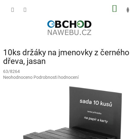
Přejít
NÁKUP
na
obsah
KOŠÍK
10ks držáky na jmenovky z černého
dřeva, jasan
63/8264
Průměrné
Neohodnoceno
Podrobnosti hodnocení
hodnocení
produktu
je
0,0
z
5
hvězdiček.