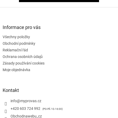
Z
á
p
a
Informace pro vás
t
Všechny položky
í
Obchodní podmínky
Reklamační řád
Ochrana osobních údajů
Zásady používání cookies
Moje objednávka
Kontakt
info
@
myprovas.cz
+420 603 724 992
Obchodnawebu_cz