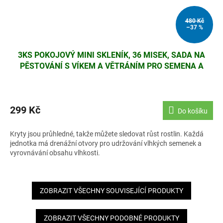
480 Kč
–37 %
3KS POKOJOVÝ MINI SKLENÍK, 36 MISEK, SADA NA
PĚSTOVÁNÍ S VÍKEM A VĚTRÁNÍM PRO SEMENA A
SAZENICE
299 Kč
Do košíku
Kryty jsou průhledné, takže můžete sledovat růst rostlin. Každá
jednotka má drenážní otvory pro udržování vlhkých semenek a
vyrovnávání obsahu vlhkosti.
ZOBRAZIT VŠECHNY SOUVISEJÍCÍ PRODUKTY
ZOBRAZIT VŠECHNY PODOBNÉ PRODUKTY