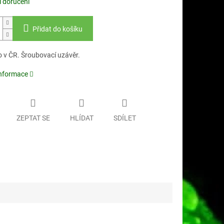
 doručení
Přidat do košíku
 v ČR. Šroubovací uzávěr.
informace
ZEPTAT SE
HLÍDAT
SDÍLET