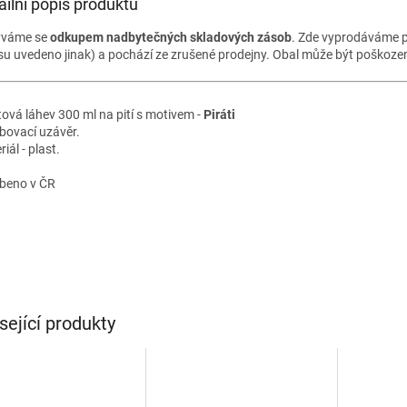
ailní popis produktu
ýváme se
odkupem nadbytečných skladových zásob
. Zde vyprodáváme p
su uvedeno jinak) a pochází ze zrušené prodejny. Obal může být poškozený
tová láhev 300 ml na pití s motivem -
Piráti
bovací uzávěr.
iál - plast.
beno v ČR
sející produkty