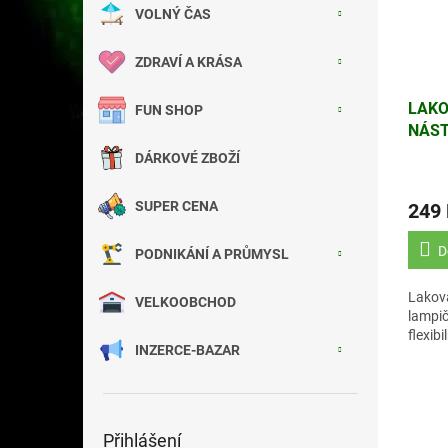
VOLNÝ ČAS
ZDRAVÍ A KRÁSA
LAKO
FUN SHOP
NÁST
NORD
DÁRKOVÉ ZBOŽÍ
ORAN
SUPER CENA
249
D
PODNIKÁNÍ A PRŮMYSL
Lakov
VELKOOBCHOD
lampič
flexi
INZERCE-BAZAR
Přihlášení