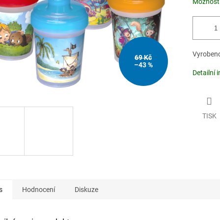
Možnosti
Vyrobeno
69 Kč
–43 %
Detailní 
TISK
s
Hodnocení
Diskuze