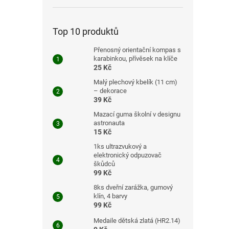
Top 10 produktů
Přenosný orientační kompas s
karabinkou, přívěsek na klíče
25 Kč
Malý plechový kbelík (11 cm)
– dekorace
39 Kč
Mazací guma školní v designu
astronauta
15 Kč
1ks ultrazvukový a
elektronický odpuzovač
škůdců
99 Kč
8ks dveřní zarážka, gumový
klín, 4 barvy
99 Kč
Medaile dětská zlatá (HR2.14)