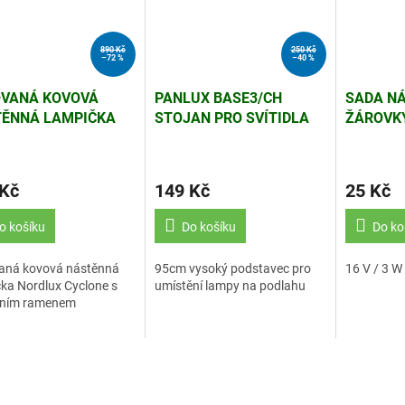
890 Kč
250 Kč
–72 %
–40 %
VANÁ KOVOVÁ
PANLUX BASE3/CH
SADA N
ĚNNÁ LAMPIČKA
STOJAN PRO SVÍTIDLA
ŽÁROVKY
LUX CYCLONE
GINEVRA/DORIS (EL.1)
SOUPRAV
ŽOVÁ (EL.1)
 Kč
149 Kč
25 Kč
o košíku
Do košíku
Do ko
aná kovová nástěnná
95cm vysoký podstavec pro
16 V / 3 W
ka Nordlux Cyclone s
umístění lampy na podlahu
bilním ramenem