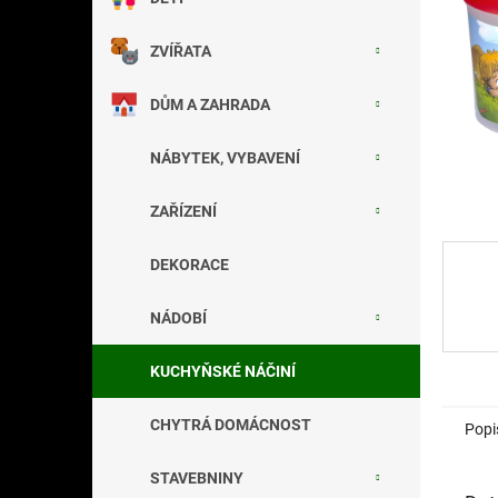
a
n
ZVÍŘATA
e
l
DŮM A ZAHRADA
NÁBYTEK, VYBAVENÍ
ZAŘÍZENÍ
DEKORACE
NÁDOBÍ
KUCHYŇSKÉ NÁČINÍ
CHYTRÁ DOMÁCNOST
Popi
STAVEBNINY