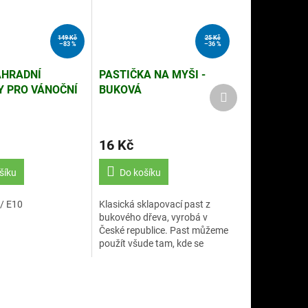
149 Kč
25 Kč
–83 %
–36 %
ÁHRADNÍ
PASTIČKA NA MYŠI -
 PRO VÁNOČNÍ
BUKOVÁ
Další
produkt
U (EL.1)
16 Kč
šíku
Do košíku
 / E10
Klasická sklapovací past z
bukového dřeva, vyrobá v
České republice. Past můžeme
použít všude tam, kde se
nežádoucí myši vyskytují.