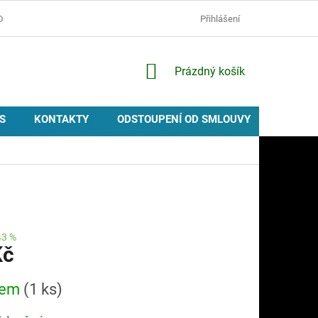
D
OCHRANA OSOBNÍCH ÚDAJŮ
ZÁSADY POUŽÍVÁNÍ COOKIES
Přihlášení
NÁKUPNÍ
Prázdný košík
KOŠÍK
S
KONTAKTY
ODSTOUPENÍ OD SMLOUVY
PROVIZ
43 %
Kč
dem
(1 ks)