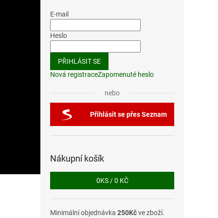
E-mail
Heslo
PŘIHLÁSIT SE
Nová registrace
Zapomenuté heslo
nebo
Přihlásit se přes Seznam
Nákupní košík
0
KS /
0 KČ
Minimální objednávka
250Kč
ve zboží.