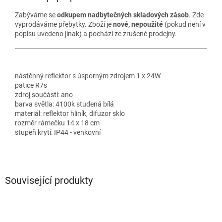
Zabýváme se
odkupem nadbytečných skladových zásob
. Zde
vyprodáváme přebytky. Zboží je
nové, nepoužité
(pokud není v
popisu uvedeno jinak) a pochází ze zrušené prodejny.
nástěnný reflektor s úsporným zdrojem 1 x 24W
patice R7s
zdroj součástí: ano
barva světla: 4100k studená bílá
materiál: reflektor hliník, difuzor sklo
rozměr rámečku 14 x 18 cm
stupeň krytí: IP44 - venkovní
Související produkty