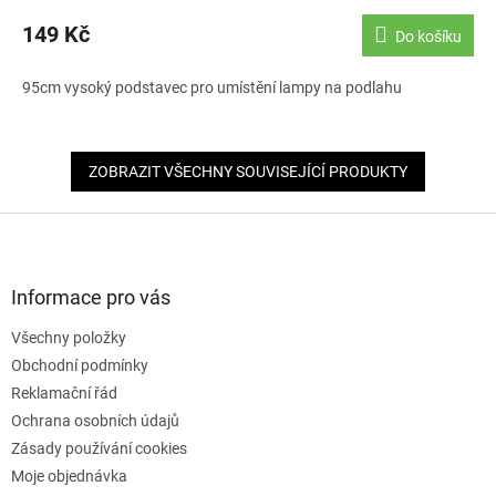
149 Kč
Do košíku
95cm vysoký podstavec pro umístění lampy na podlahu
ZOBRAZIT VŠECHNY SOUVISEJÍCÍ PRODUKTY
Z
á
p
a
Informace pro vás
t
Všechny položky
í
Obchodní podmínky
Reklamační řád
Ochrana osobních údajů
Zásady používání cookies
Moje objednávka