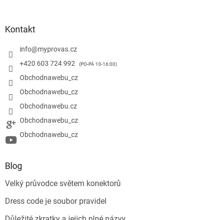
Kontakt
info
@
myprovas.cz
+420 603 724 992
Obchodnawebu_cz
Obchodnawebu_cz
Obchodnawebu.cz
Obchodnawebu_cz
Obchodnawebu_cz
Blog
Velký průvodce světem konektorů
Dress code je soubor pravidel
Důležité zkratky a jejich plné názvy