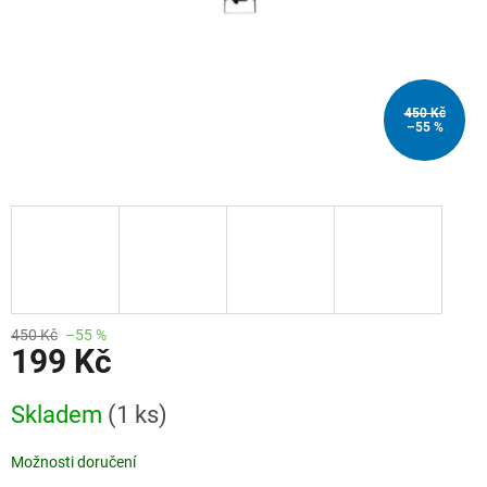
450 Kč
–55 %
450 Kč
–55 %
199 Kč
Měrná
Skladem
(1 ks)
cena:
Možnosti doručení