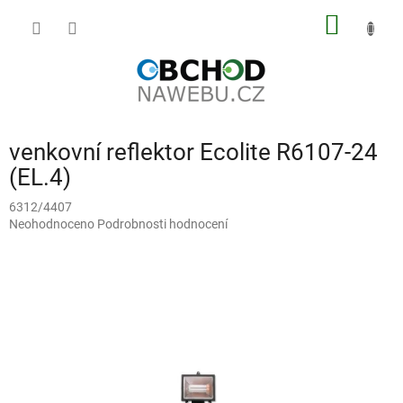
Přejít
NÁKUP
na
obsah
KOŠÍK
venkovní reflektor Ecolite R6107-24
(EL.4)
6312/4407
Průměrné
Neohodnoceno
Podrobnosti hodnocení
hodnocení
produktu
je
0,0
z
5
hvězdiček.