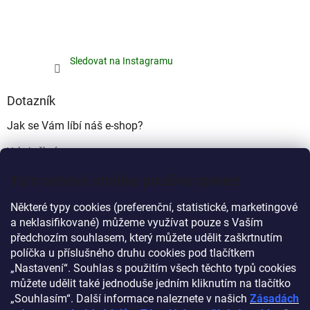
Sledovat na Instagramu
Dotazník
Jak se Vám líbí náš e-shop?
Velmi pěkný
(49%)
Tato webová stránka používá cookies
Ujde to
(17%)
Některé typy cookies (preferenční, statistické, marketingové
Nelíbí se mi
a neklasifikované) můžeme využívat pouze s Vaším
(34%)
předchozím souhlasem, který můžete udělit zaškrtnutím
Počet hlasů:
340
políčka u příslušného druhu cookies pod tlačítkem
„Nastavení“. Souhlas s použitím všech těchto typů cookies
můžete udělit také jednoduše jedním kliknutím na tlačítko
Myprovas.cz
Obchodnawebu.cz
„Souhlasím“. Další informace naleznete v našich
Zásadách