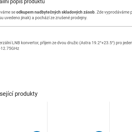
ailní popis produktu
ýváme se
odkupem nadbytečných skladových zásob
. Zde vyprodáváme p
su uvedeno jinak) a pochází ze zrušené prodejny.
erzální LNB konvertor, příjem ze dvou družic (Astra 19.2°+23.5°) pro jeden
-12.75GHz
sející produkty