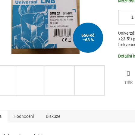
Možnosti
Univerzál
550 Kč
+23.5°) p
–63 %
frekvenc
Detailní 
TISK
s
Hodnocení
Diskuze