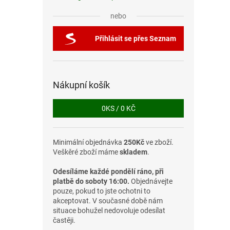
nebo
Přihlásit se přes Seznam
Nákupní košík
0
KS /
0 KČ
Minimální objednávka
250Kč
ve zboží.
Veškěré zboží máme
skladem
.
Odesíláme každé pondělí ráno, při
platbě do soboty 16:00.
Objednávejte
pouze, pokud to jste ochotni to
akceptovat. V současné době nám
situace bohužel nedovoluje odesílat
častěji.