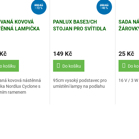
890 Kč
250 Kč
–72 %
–40 %
VANÁ KOVOVÁ
PANLUX BASE3/CH
SADA N
ĚNNÁ LAMPIČKA
STOJAN PRO SVÍTIDLA
ŽÁROVKY
LUX CYCLONE
GINEVRA/DORIS (EL.1)
SOUPRAV
ŽOVÁ (EL.1)
 Kč
149 Kč
25 Kč
o košíku
Do košíku
Do ko
aná kovová nástěnná
95cm vysoký podstavec pro
16 V / 3 W
ka Nordlux Cyclone s
umístění lampy na podlahu
bilním ramenem