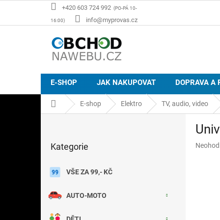
Přejít
+420 603 724 992
na
info@myprovas.cz
obsah
E-SHOP
JAK NAKUPOVAT
DOPRAVA A 
Domů
E-shop
Elektro
TV, audio, video
P
Univ
o
Přeskočit
s
Průměr
Kategorie
Neohod
kategorie
t
hodnoce
r
produkt
a
VŠE ZA 99,- KČ
je
n
0,0
z
n
AUTO-MOTO
5
í
hvězdič
p
DĚTI