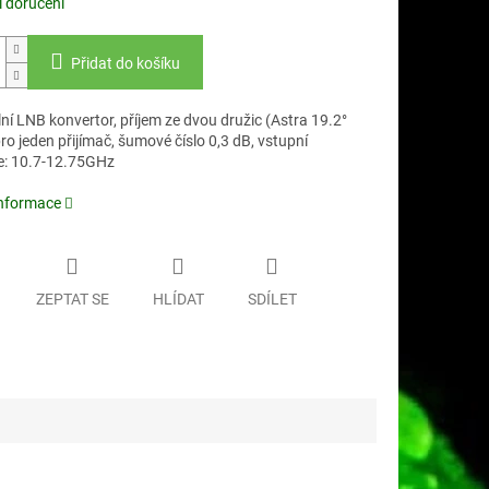
 doručení
Přidat do košíku
ní LNB konvertor, příjem ze dvou družic (Astra 19.2°
ro jeden přijímač, šumové číslo 0,3 dB, vstupní
e: 10.7-12.75GHz
informace
ZEPTAT SE
HLÍDAT
SDÍLET