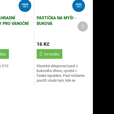
149 Kč
25 Kč
–83 %
–36 %
ÁHRADNÍ
PASTIČKA NA MYŠI -
 PRO VÁNOČNÍ
BUKOVÁ
Další
produkt
U (EL.1)
16 Kč
šíku
Do košíku
 / E10
Klasická sklapovací past z
bukového dřeva, vyrobá v
České republice. Past můžeme
použít všude tam, kde se
nežádoucí myši vyskytují.