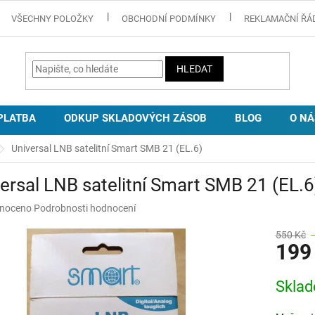
VŠECHNY POLOŽKY
OBCHODNÍ PODMÍNKY
REKLAMAČNÍ ŘÁ
HLEDAT
PLATBA
ODKUP SKLADOVÝCH ZÁSOB
BLOG
O NÁ
Universal LNB satelitní Smart SMB 21 (EL.6)
ersal LNB satelitní Smart SMB 21 (EL.6
né
noceno
Podrobnosti hodnocení
ní
u
550 Kč
199
Měrná
Skla
cena:
ek.