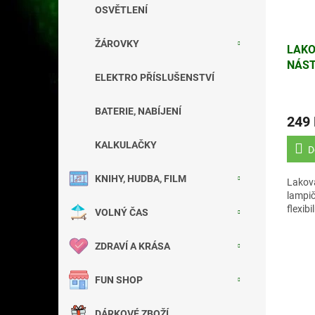
OSVĚTLENÍ
ŽÁROVKY
LAKO
NÁST
ELEKTRO PŘÍSLUŠENSTVÍ
NORD
ORAN
BATERIE, NABÍJENÍ
249
KALKULAČKY
D
KNIHY, HUDBA, FILM
Lakov
lampič
flexi
VOLNÝ ČAS
ZDRAVÍ A KRÁSA
FUN SHOP
DÁRKOVÉ ZBOŽÍ