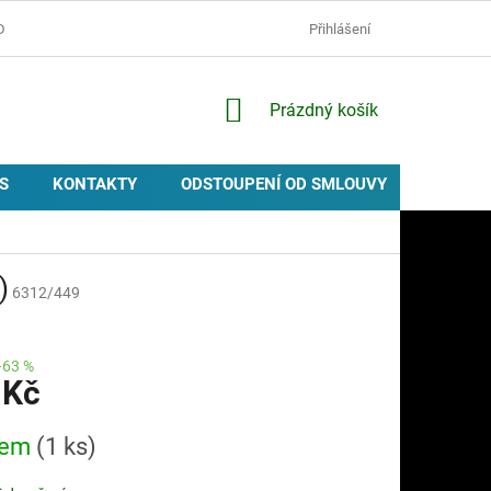
D
OCHRANA OSOBNÍCH ÚDAJŮ
ZÁSADY POUŽÍVÁNÍ COOKIES
Přihlášení
NÁKUPNÍ
Prázdný košík
KOŠÍK
S
KONTAKTY
ODSTOUPENÍ OD SMLOUVY
PROVIZ
)
6312/449
–63 %
 Kč
dem
(1 ks)