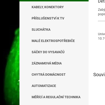
Det
KABELY, KONEKTORY
Zab
popi
PŘÍSLUŠENSTVÍ K TV
SLUCHÁTKA
Univ
10.7
MALÉ ELEKTROSPOTŘEBIČE
SÁČKY DO VYSAVAČŮ
ZÁZNAMOVÁ MÉDIA
Souvi
CHYTRÁ DOMÁCNOST
AUTOMATIZACE
MĚŘÍCÍ A REGULAČNÍ TECHNIKA