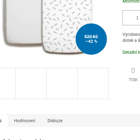
Možnosti
Vyrobeno
520 Kč
dotek a š
–42 %
Detailní 
TISK
s
Hodnocení
Diskuze