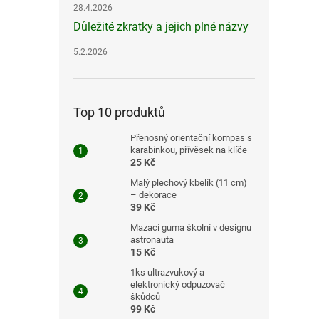
28.4.2026
Důležité zkratky a jejich plné názvy
5.2.2026
Top 10 produktů
Přenosný orientační kompas s
karabinkou, přívěsek na klíče
25 Kč
Malý plechový kbelík (11 cm)
– dekorace
39 Kč
Mazací guma školní v designu
astronauta
15 Kč
1ks ultrazvukový a
elektronický odpuzovač
škůdců
99 Kč