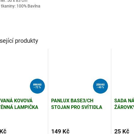
ěr: 50 x 83 cm
 tkaniny: 100% Bavlna
sející produkty
890 Kč
250 Kč
–72 %
–40 %
VANÁ KOVOVÁ
PANLUX BASE3/CH
SADA N
ĚNNÁ LAMPIČKA
STOJAN PRO SVÍTIDLA
ŽÁROVKY
LUX CYCLONE
GINEVRA/DORIS (EL.1)
SOUPRAV
ŽOVÁ (EL.1)
 Kč
149 Kč
25 Kč