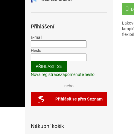
D
Lakov
Přihlášení
lampič
flexi
E-mail
Heslo
PŘIHLÁSIT SE
Nová registrace
Zapomenuté heslo
nebo
Přihlásit se přes Seznam
Nákupní košík