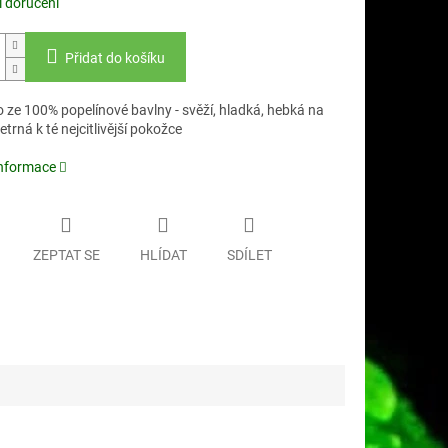
 doručení
Přidat do košíku
 ze 100% popelínové bavlny - svěží, hladká, hebká na
etrná k té nejcitlivější pokožce
informace
ZEPTAT SE
HLÍDAT
SDÍLET