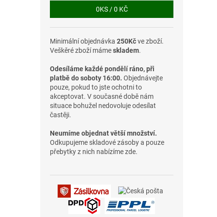
0
KS /
0 KČ
Minimální objednávka
250Kč
ve zboží.
Veškěré zboží máme
skladem
.
Odesíláme každé pondělí ráno, při
platbě do soboty 16:00.
Objednávejte
pouze, pokud to jste ochotni to
akceptovat. V současné době nám
situace bohužel nedovoluje odesílat
častěji.
Neumíme objednat větší množství.
Odkupujeme skladové zásoby a pouze
přebytky z nich nabízíme zde.