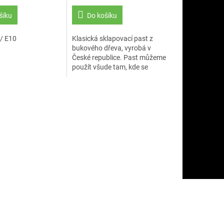
šíku
Do košíku
 / E10
Klasická sklapovací past z
bukového dřeva, vyrobá v
České republice. Past můžeme
použít všude tam, kde se
nežádoucí myši vyskytují.