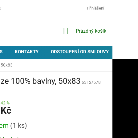
D
OCHRANA OSOBNÍCH ÚDAJŮ
ZÁSADY POUŽÍVÁNÍ COOKIES
Přihlášení
NÁKUPNÍ
Prázdný košík
KOŠÍK
S
KONTAKTY
ODSTOUPENÍ OD SMLOUVY
PROVIZ
, 50x83
 ze 100% bavlny, 50x83
6312/578
–42 %
 Kč
dem
(1 ks)