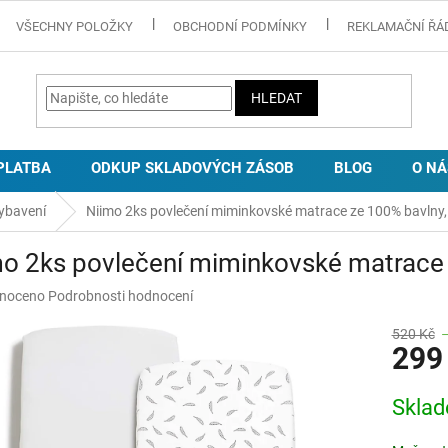
VŠECHNY POLOŽKY
OBCHODNÍ PODMÍNKY
REKLAMAČNÍ ŘÁ
HLEDAT
PLATBA
ODKUP SKLADOVÝCH ZÁSOB
BLOG
O NÁ
ybavení
Niimo 2ks povlečení miminkovské matrace ze 100% bavlny
o 2ks povlečení miminkovské matrace
né
noceno
Podrobnosti hodnocení
ní
u
520 Kč
299
Měrná
Skla
cena:
ek.