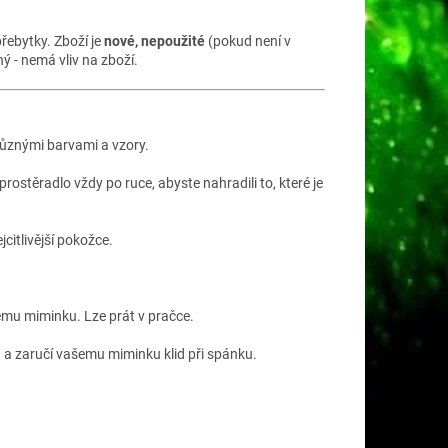
řebytky. Zboží je
nové, nepoužité
(pokud není v
 - nemá vliv na zboží.
různými barvami a vzory.
ostěradlo vždy po ruce, abyste nahradili to, které je
jcitlivější pokožce.
ému miminku. Lze prát v pračce.
 a zaručí vašemu miminku klid při spánku.