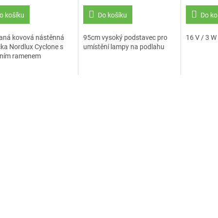
o košíku
Do košíku
Do ko
aná kovová nástěnná
95cm vysoký podstavec pro
16 V / 3 W
ka Nordlux Cyclone s
umístění lampy na podlahu
bilním ramenem