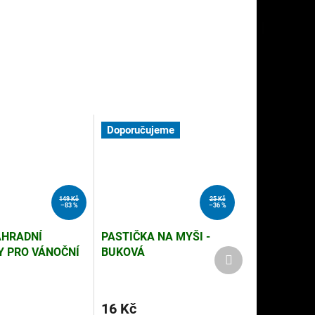
Doporučujeme
149 Kč
25 Kč
–83 %
–36 %
ÁHRADNÍ
PASTIČKA NA MYŠI -
 PRO VÁNOČNÍ
BUKOVÁ
Další
produkt
U (EL.1)
16 Kč