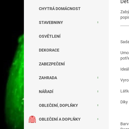
Det
CHYTRÁ DOMÁCNOST
Zab
popi
STAVEBNINY
OSVĚTLENÍ
Sada
DEKORACE
Umož
potř
ZABEZPEČENÍ
Ideál
ZAHRADA
Vyro
Látk
NÁŘADÍ
Díky
OBLEČENÍ, DOPLŇKY
OBLEČENÍ A DOPLŇKY
Barva