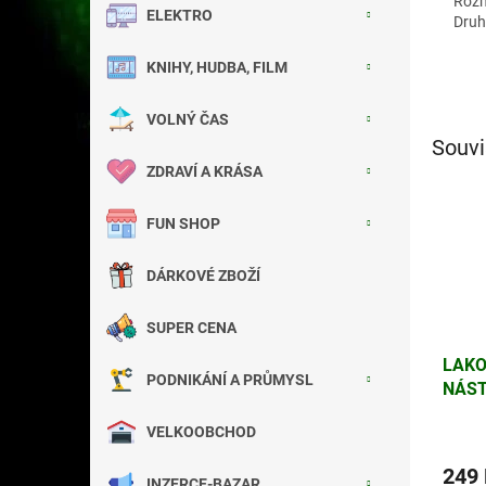
Rozm
ELEKTRO
Druh
KNIHY, HUDBA, FILM
VOLNÝ ČAS
Souvi
ZDRAVÍ A KRÁSA
FUN SHOP
DÁRKOVÉ ZBOŽÍ
SUPER CENA
LAKO
PODNIKÁNÍ A PRŮMYSL
NÁST
NORD
VELKOOBCHOD
ORAN
249
INZERCE-BAZAR