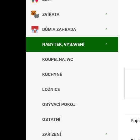
a
n
ZVÍŘATA
e
l
DŮM A ZAHRADA
NÁBYTEK, VYBAVENÍ
KOUPELNA, WC
KUCHYNĚ
LOŽNICE
OBÝVACÍ POKOJ
OSTATNÍ
Popi
ZAŘÍZENÍ