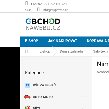
Přejít
+420 603 724 992
na
info@myprovas.cz
obsah
E-SHOP
JAK NAKUPOVAT
DOPRAVA A 
Domů
E-shop
Dům a zahrada
Nábytek, v
P
Niim
o
Přeskočit
s
Průměr
Kategorie
Neohod
kategorie
t
hodnoce
r
produkt
a
VŠE ZA 99,- KČ
je
n
0,0
z
n
AUTO-MOTO
5
í
hvězdič
p
DĚTI