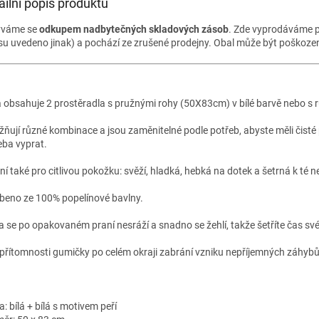
ailní popis produktu
ýváme se
odkupem nadbytečných skladových zásob
. Zde vyprodáváme p
su uvedeno jinak) a pochází ze zrušené prodejny. Obal může být poškozený
 obsahuje 2 prostěradla s pružnými rohy (50X83cm) v bílé barvě nebo s 
ňují různé kombinace a jsou zaměnitelné podle potřeb, abyste měli čisté pr
eba vyprat.
ní také pro citlivou pokožku: svěží, hladká, hebká na dotek a šetrná k té ne
beno ze 100% popelínové bavlny.
a se po opakovaném praní nesráží a snadno se žehlí, takže šetříte čas sv
 přítomnosti gumičky po celém okraji zabrání vzniku nepříjemných záhybů
: bílá + bílá s motivem peří