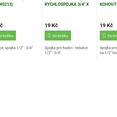
(45213)
RYCHLOSPOJKA 3/4" X
KOHOUTE
1/2" POGUMOVANÁ
CRAFT (
č
19 Kč
19 Kč
o košíku
Do košíku
Do ko
e, spojka 1/2" - 3/4"
Spojka pro hadici - redukce
Spojka pro
1/2" - 3/4"
na 1/2" ha