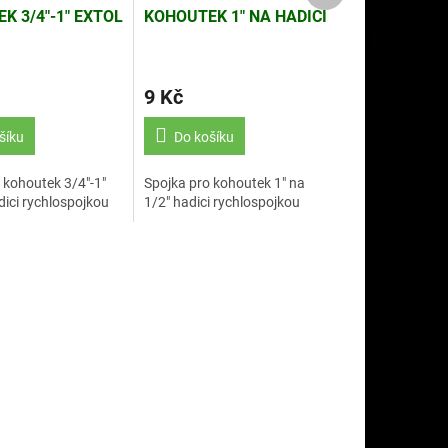
K 3/4"-1" EXTOL
KOHOUTEK 1" NA HADICI
70106)
1/2"
9 Kč
šíku
Do košíku
 kohoutek 3/4"-1"
Spojka pro kohoutek 1" na
dici rychlospojkou
1/2" hadici rychlospojkou