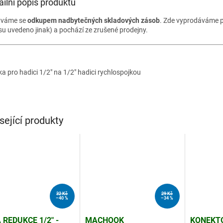
ailní popis produktu
ýváme se
odkupem nadbytečných skladových zásob
. Zde vyprodáváme p
su uvedeno jinak) a pochází ze zrušené prodejny.
ka pro hadici 1/2" na 1/2" hadici rychlospojkou
sející produkty
32 Kč
29 Kč
–40 %
–34 %
 REDUKCE 1/2" -
MACHOOK
KONEKT