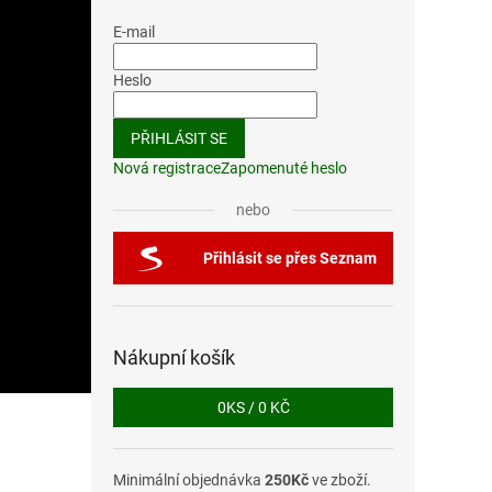
E-mail
Heslo
PŘIHLÁSIT SE
Nová registrace
Zapomenuté heslo
nebo
Přihlásit se přes Seznam
Nákupní košík
0
KS /
0 KČ
Minimální objednávka
250Kč
ve zboží.