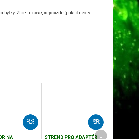
řebytky. Zboží je
nové, nepoužité
(pokud není v
29 Kč
15 Kč
–34 %
–40 %
Další
OR NA
STREND PRO ADAPTÉR
produkt