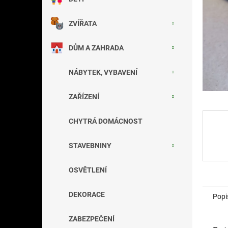
a
n
ZVÍŘATA
e
l
DŮM A ZAHRADA
NÁBYTEK, VYBAVENÍ
ZAŘÍZENÍ
CHYTRÁ DOMÁCNOST
STAVEBNINY
OSVĚTLENÍ
DEKORACE
Popi
ZABEZPEČENÍ