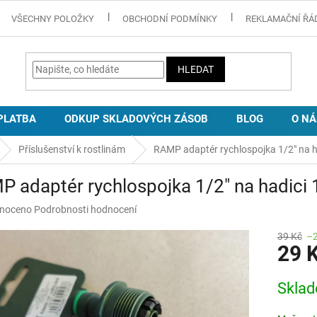
VŠECHNY POLOŽKY
OBCHODNÍ PODMÍNKY
REKLAMAČNÍ ŘÁ
HLEDAT
PLATBA
ODKUP SKLADOVÝCH ZÁSOB
BLOG
O NÁ
Příslušenství k rostlinám
RAMP adaptér rychlospojka 1/2" na h
 adaptér rychlospojka 1/2" na hadici 
né
noceno
Podrobnosti hodnocení
ní
u
39 Kč
–
29 
Měrná
Skla
cena:
ek.