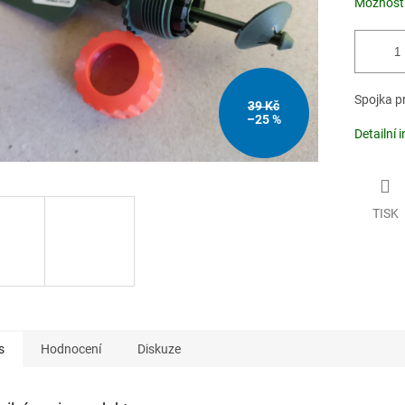
Možnosti
Spojka pr
39 Kč
–25 %
Detailní 
TISK
s
Hodnocení
Diskuze