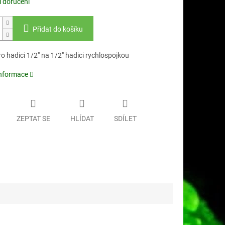
 doručení
Přidat do košíku
o hadici 1/2" na 1/2" hadici rychlospojkou
informace
ZEPTAT SE
HLÍDAT
SDÍLET