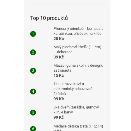
Top 10 produktů
Přenosný orientační kompas s
karabinkou, přívěsek na klíče
25 Kč
Malý plechový kbelík (11 cm)
– dekorace
39 Kč
Mazací guma školní v designu
astronauta
15 Kč
1ks ultrazvukový a
elektronický odpuzovač
škůdců
99 Kč
8ks dveřní zarážka, gumový
klín, 4 barvy
99 Kč
Medaile dětská zlatá (HR2.14)