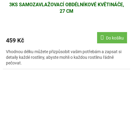
3KS SAMOZAVLAŽOVACÍ OBDÉLNÍKOVÉ KVĚTINÁČE,
27 CM
Do košíku
459 Kč
Vhodnou délku můžete přizpůsobit vašim potřebám a zapsat si
detaily každé rostliny, abyste mohli o každou rostlinu řádně
pečovat.