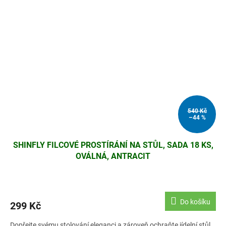
540 Kč
–44 %
SHINFLY FILCOVÉ PROSTÍRÁNÍ NA STŮL, SADA 18 KS,
OVÁLNÁ, ANTRACIT
Do košíku
299 Kč
Dopřejte svému stolování eleganci a zároveň ochraňte jídelní stůl