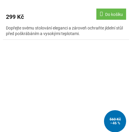
Do košíku
299 Kč
Dopřejte svému stolování eleganci a zároveň ochraňte jídelní stůl
před poškrábáním a vysokými teplotami.
560 Kč
–46 %