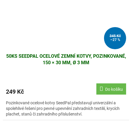
345 Kč
–27 %
50KS SEEDPAL OCELOVÉ ZEMNÍ KOTVY, POZINKOVANÉ,
150 × 30 MM, Ø 3 MM
Do košíku
249 Kč
Pozinkované ocelové kotvy SeedPal představují univerzální a
spolehlivé řešení pro pevné upevnění zahradních textilií, krycích
plachet, stanů či zahradního příslušenství.