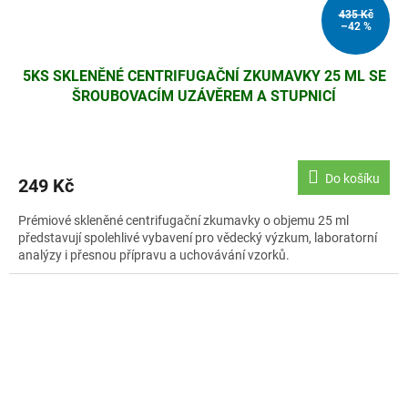
435 Kč
–42 %
5KS SKLENĚNÉ CENTRIFUGAČNÍ ZKUMAVKY 25 ML SE
ŠROUBOVACÍM UZÁVĚREM A STUPNICÍ
Do košíku
249 Kč
Prémiové skleněné centrifugační zkumavky o objemu 25 ml
představují spolehlivé vybavení pro vědecký výzkum, laboratorní
analýzy i přesnou přípravu a uchovávání vzorků.