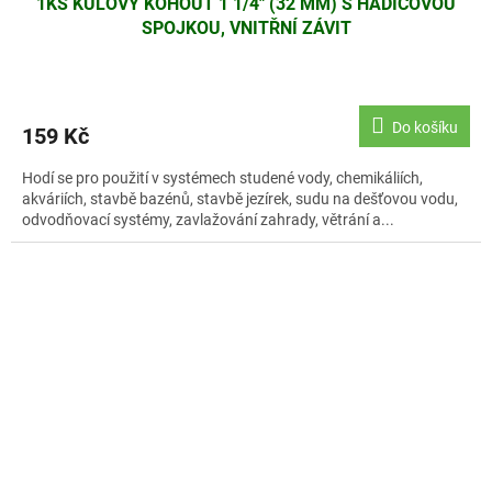
1KS KULOVÝ KOHOUT 1 1/4" (32 MM) S HADICOVOU
SPOJKOU, VNITŘNÍ ZÁVIT
Do košíku
159 Kč
Hodí se pro použití v systémech studené vody, chemikáliích,
akváriích, stavbě bazénů, stavbě jezírek, sudu na dešťovou vodu,
odvodňovací systémy, zavlažování zahrady, větrání a...