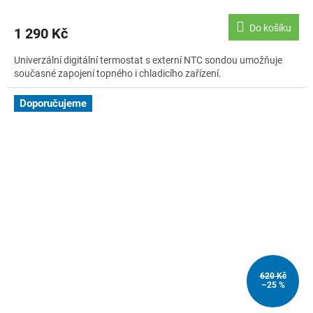
Do košíku
1 290 Kč
Univerzální digitální termostat s externí NTC sondou umožňuje
současné zapojení topného i chladicího zařízení.
Doporučujeme
620 Kč
–25 %