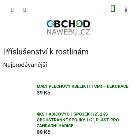
Přejít
NÁKUP
na
obsah
KOŠÍK
Příslušenství k rostlinám
Nejprodávanější
MALÝ PLECHOVÝ KBELÍK (11 CM) – DEKORACE
39 Kč
4KS HADICOVÝCH SPOJEK 1/2", 2KS
OBOUSTRANNÉ SPOJKY 1/2", PLAST, PRO
ZAHRADNÍ HADICE
99 Kč