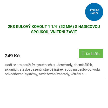
420 Kč
–40 %
2KS KULOVÝ KOHOUT 1 1/4" (32 MM) S HADICOVOU
SPOJKOU, VNITŘNÍ ZÁVIT
Do košíku
249 Kč
Hodí se pro použití v systémech studené vody, chemikáliích,
akváriích, stavbě bazénů, stavbě jezírek, sudu na dešťovou vodu,
odvodňovací systémy, zavlažování zahrady, větrání a...