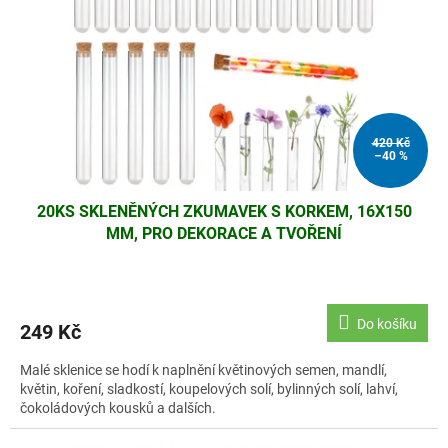
r
o
d
u
k
t
ů
420 Kč
–40 %
20KS SKLENĚNÝCH ZKUMAVEK S KORKEM, 16X150
MM, PRO DEKORACE A TVOŘENÍ
Do košíku
249 Kč
Malé sklenice se hodí k naplnění květinových semen, mandlí,
květin, koření, sladkostí, koupelových solí, bylinných solí, lahví,
čokoládových kousků a dalších.