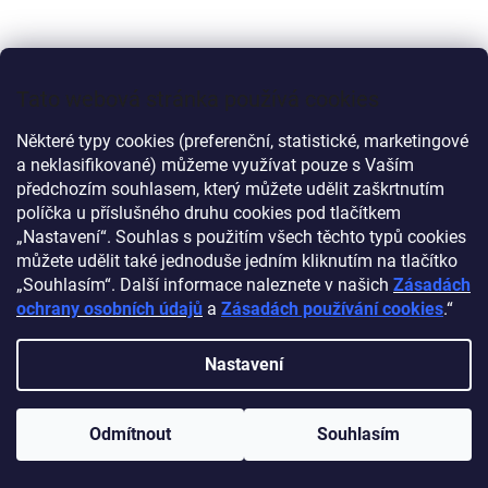
Tato webová stránka používá cookies
Některé typy cookies (preferenční, statistické, marketingové
a neklasifikované) můžeme využívat pouze s Vaším
předchozím souhlasem, který můžete udělit zaškrtnutím
políčka u příslušného druhu cookies pod tlačítkem
„Nastavení“. Souhlas s použitím všech těchto typů cookies
170 Kč
můžete udělit také jednoduše jedním kliknutím na tlačítko
–41 %
„Souhlasím“. Další informace naleznete v našich
Zásadách
ochrany osobních údajů
a
Zásadách používání cookies
.“
4KS HADICOVÝCH SPOJEK 1/2", 2KS OBOUSTRANNÉ
SPOJKY 1/2", PLAST, PRO ZAHRADNÍ HADICE
Nastavení
Odmítnout
Souhlasím
Do košíku
99 Kč