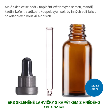
Malé sklenice se hodí k naplnění květinových semen, mandlí,
květin, koření, sladkostí, koupelových solí, bylinných solí, lahví,
čokoládových kousků a dalších.
365 Kč
–31 %
6KS SKLENĚNÉ LAHVIČKY S KAPÁTKEM Z HNĚDÉHO
SKLA 30 ML