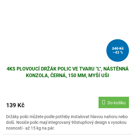
240 Kč
–42 %
4KS PLOVOUCÍ DRŽÁK POLIC VE TVARU "L", NÁSTĚNNÁ
KONZOLA, ČERNÁ, 150 MM, MYŠÍ UŠI
Do košíku
139 Kč
Držáky polic můžete podle potřeby instalovat hlavou nahoru nebo
dolů. Nosiče polic mají integrovaný 90stupňový design s vysokou
nosností - až 15 kg na pár.