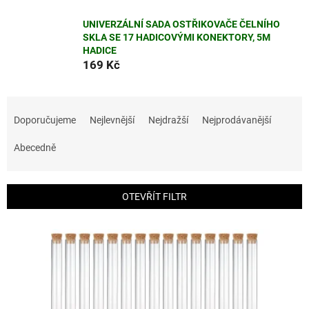
UNIVERZÁLNÍ SADA OSTŘIKOVAČE ČELNÍHO
SKLA SE 17 HADICOVÝMI KONEKTORY, 5M
HADICE
169 Kč
Ř
a
Doporučujeme
Nejlevnější
Nejdražší
Nejprodávanější
z
e
Abecedně
n
í
p
OTEVŘÍT FILTR
r
o
V
d
ý
u
p
k
i
t
s
ů
p