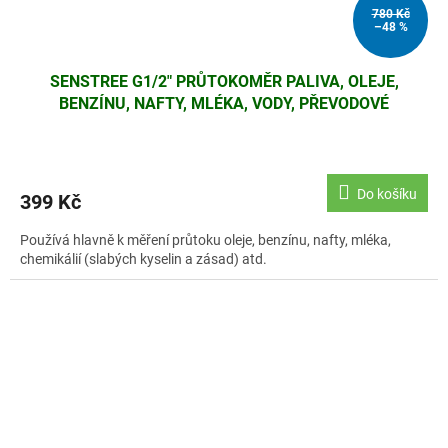
780 Kč
–48 %
SENSTREE G1/2" PRŮTOKOMĚR PALIVA, OLEJE,
BENZÍNU, NAFTY, MLÉKA, VODY, PŘEVODOVÉ
KAPALINY
Do košíku
399 Kč
Používá hlavně k měření průtoku oleje, benzínu, nafty, mléka,
chemikálií (slabých kyselin a zásad) atd.