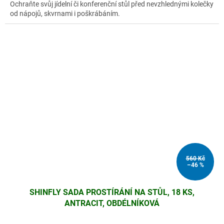
Ochraňte svůj jídelní či konferenční stůl před nevzhlednými kolečky
od nápojů, skvrnami i poškrábáním.
560 Kč
–46 %
SHINFLY SADA PROSTÍRÁNÍ NA STŮL, 18 KS,
ANTRACIT, OBDÉLNÍKOVÁ