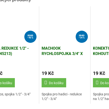
32 Kč
29 Kč
–40 %
–34 %
 REDUKCE 1/2" -
MACHOOK
KONEKT
(45213)
RYCHLOSPOJKA 3/4" X
KOHOUTE
1/2" POGUMOVANÁ
CRAFT (
č
19 Kč
19 Kč
o košíku
Do košíku
Do ko
e, spojka 1/2" - 3/4"
Spojka pro hadici - redukce
Spojka pro
1/2" - 3/4"
na 1/2" ha