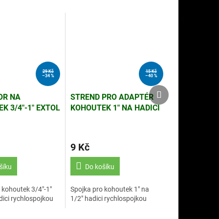
29 Kč
15 Kč
–34 %
–40 %
Další
Další
OR NA
STREND PRO ADAPTÉR
produkt
produkt
K 3/4"-1" EXTOL
KOHOUTEK 1" NA HADICI
70106)
1/2"
9 Kč
šíku
Do košíku
 kohoutek 3/4"-1"
Spojka pro kohoutek 1" na
dici rychlospojkou
1/2" hadici rychlospojkou