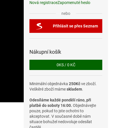
Nová registrace
Zapomenuté heslo
nebo
Přihlásit se přes Seznam
Nákupní košík
0
KS /
0 KČ
Minimální objednávka
250Kč
ve zboží.
Veškěré zboží máme
skladem
.
Odesíláme každé pondělí ráno, při
platbě do soboty 16:00.
Objednávejte
pouze, pokud to jste ochotni to
akceptovat. V současné době nám
situace bohužel nedovoluje odesílat
častěji.