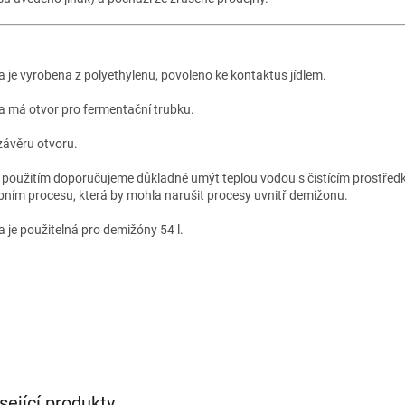
a je vyrobena z polyethylenu, povoleno ke kontaktus jídlem.
a má otvor pro fermentační trubku.
závěru otvoru.
 použitím doporučujeme důkladně umýt teplou vodou s čistícím prostředke
bním procesu, která by mohla narušit procesy uvnitř demižonu.
a je použitelná pro demižóny 54 l.
sející produkty