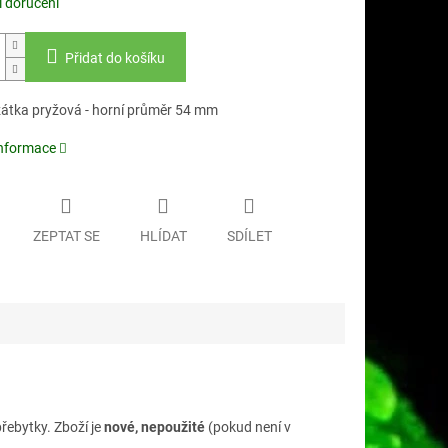
 doručení
Přidat do košíku
átka pryžová - horní průměr 54 mm
informace
ZEPTAT SE
HLÍDAT
SDÍLET
řebytky. Zboží je
nové, nepoužité
(pokud není v