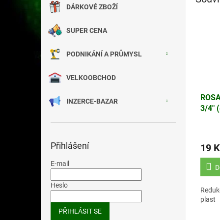
DÁRKOVÉ ZBOŽÍ
SUPER CENA
PODNIKÁNÍ A PRŮMYSL
VELKOOBCHOD
ROSA
INZERCE-BAZAR
3/4" 
Přihlášení
19 K
E-mail
D
Heslo
Redukc
plast
PŘIHLÁSIT SE