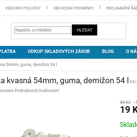
VŠECHNY POLOŽKY
OBCHODNÍ PODMÍNKY
REKLAMAČNÍ ŘÁ
HLEDAT
PLATBA
ODKUP SKLADOVÝCH ZÁSOB
BLOG
O NÁ
sná 54mm, guma, demižon 54 l
ka kvasná 54mm, guma, demižon 54 l
63/
né
noceno
Podrobnosti hodnocení
ní
u
35 Kč
–
19 
Měrná
Skla
cena:
ek.