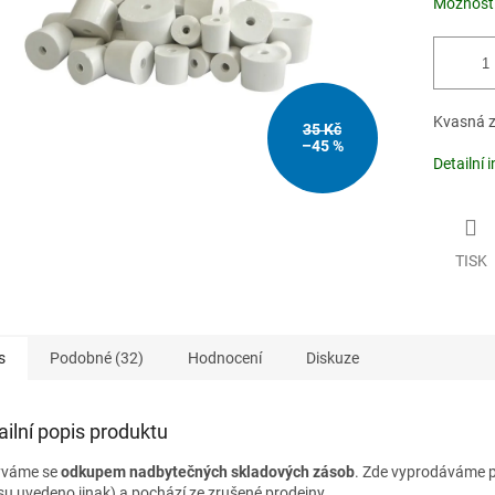
Možnosti
Kvasná z
35 Kč
–45 %
Detailní 
TISK
s
Podobné (32)
Hodnocení
Diskuze
ailní popis produktu
ýváme se
odkupem nadbytečných skladových zásob
. Zde vyprodáváme p
su uvedeno jinak) a pochází ze zrušené prodejny.