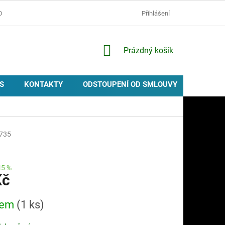
D
OCHRANA OSOBNÍCH ÚDAJŮ
ZÁSADY POUŽÍVÁNÍ COOKIES
Přihlášení
NÁKUPNÍ
Prázdný košík
KOŠÍK
S
KONTAKTY
ODSTOUPENÍ OD SMLOUVY
PROVIZ
735
45 %
Kč
dem
(1 ks)