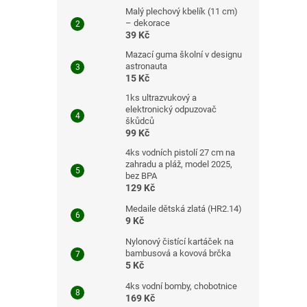
Malý plechový kbelík (11 cm)
– dekorace
39 Kč
Mazací guma školní v designu
astronauta
15 Kč
1ks ultrazvukový a
elektronický odpuzovač
škůdců
99 Kč
4ks vodních pistolí 27 cm na
zahradu a pláž, model 2025,
bez BPA
129 Kč
Medaile dětská zlatá (HR2.14)
9 Kč
Nylonový čistící kartáček na
bambusová a kovová brčka
5 Kč
4ks vodní bomby, chobotnice
169 Kč