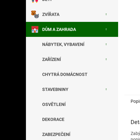
a
n
ZVÍŘATA
e
l
DŮM A ZAHRADA
NÁBYTEK, VYBAVENÍ
ZAŘÍZENÍ
CHYTRÁ DOMÁCNOST
STAVEBNINY
Popi
OSVĚTLENÍ
DEKORACE
Det
Zab
ZABEZPEČENÍ
popi