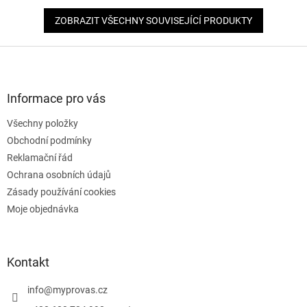
ZOBRAZIT VŠECHNY SOUVISEJÍCÍ PRODUKTY
Z
á
p
a
Informace pro vás
t
Všechny položky
í
Obchodní podmínky
Reklamační řád
Ochrana osobních údajů
Zásady používání cookies
Moje objednávka
Kontakt
info
@
myprovas.cz