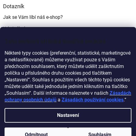
Dotazník
Jak se Vám líbí náš e-shop?
Velmi pěkný
(49%)
Tato webová stránka používá cookies
Ujde to
(17%)
Některé typy cookies (preferenční, statistické, marketingové
Nelíbí se mi
a neklasifikované) můžeme využívat pouze s Vaším
(34%)
předchozím souhlasem, který můžete udělit zaškrtnutím
Počet hlasů:
340
políčka u příslušného druhu cookies pod tlačítkem
„Nastavení“. Souhlas s použitím všech těchto typů cookies
můžete udělit také jednoduše jedním kliknutím na tlačítko
Myprovas.cz
Obchodnawebu.cz
„Souhlasím“. Další informace naleznete v našich
Zásadách
ochrany osobních údajů
a
Zásadách používání cookies
.“
Nastavení
Vytvořil Shoptet
Odmítnout
Souhlasím
Copyright 2026
Obchodnawebu
. Všechna práva vyhrazena.