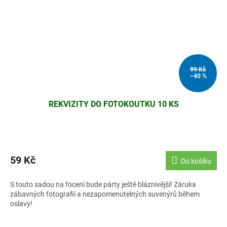
99 Kč
–40 %
REKVIZITY DO FOTOKOUTKU 10 KS
59 Kč
Do košíku
S touto sadou na focení bude párty ještě bláznivější! Záruka
zábavných fotografií a nezapomenutelných suvenýrů během
oslavy!