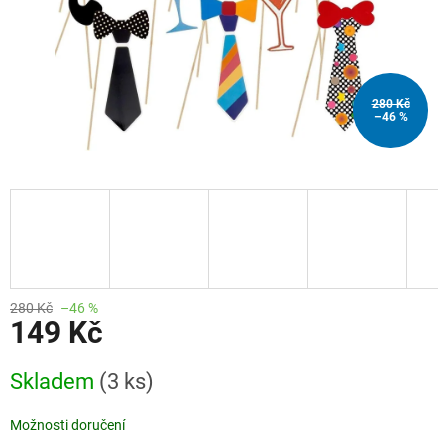
280 Kč
–46 %
280 Kč
–46 %
149 Kč
Měrná
Skladem
(3 ks)
cena:
Možnosti doručení