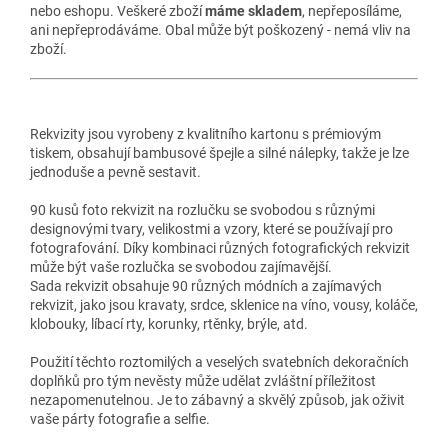
nebo eshopu. Veškeré zboží
máme skladem
, nepřeposíláme,
ani nepřeprodáváme. Obal může být poškozený - nemá vliv na
zboží.
Rekvizity jsou vyrobeny z kvalitního kartonu s prémiovým
tiskem, obsahují bambusové špejle a silné nálepky, takže je lze
jednoduše a pevně sestavit.
90 kusů foto rekvizit na rozlučku se svobodou s různými
designovými tvary, velikostmi a vzory, které se používají pro
fotografování. Díky kombinaci různých fotografických rekvizit
může být vaše rozlučka se svobodou zajímavější.
Sada rekvizit obsahuje 90 různých módních a zajímavých
rekvizit, jako jsou kravaty, srdce, sklenice na víno, vousy, koláče,
klobouky, líbací rty, korunky, rtěnky, brýle, atd.
Použití těchto roztomilých a veselých svatebních dekoračních
doplňků pro tým nevěsty může udělat zvláštní příležitost
nezapomenutelnou. Je to zábavný a skvělý způsob, jak oživit
vaše párty fotografie a selfie.