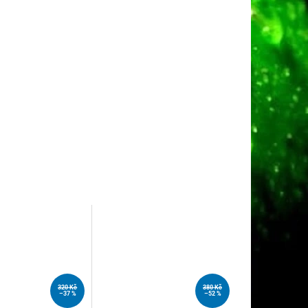
320 Kč
380 Kč
–37 %
–52 %