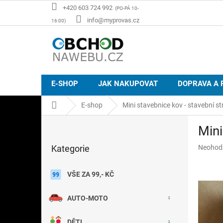
Přejít
+420 603 724 992
na
info@myprovas.cz
obsah
E-SHOP
JAK NAKUPOVAT
DOPRAVA A 
Domů
E-shop
Mini stavebnice kov - stavební str
P
Mini
o
Přeskočit
s
Průměr
Kategorie
Neohod
kategorie
t
hodnoce
r
produkt
a
VŠE ZA 99,- KČ
je
n
0,0
z
n
AUTO-MOTO
5
í
hvězdič
p
DĚTI