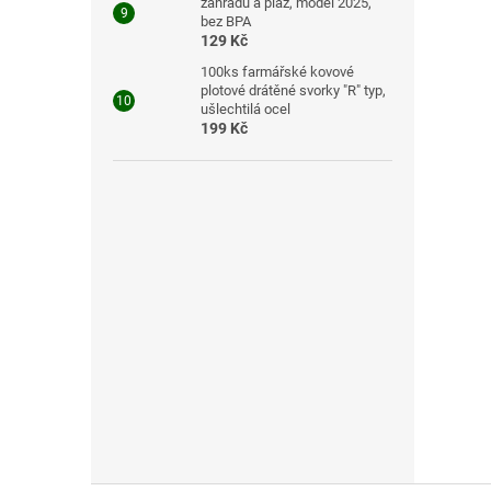
zahradu a pláž, model 2025,
bez BPA
129 Kč
100ks farmářské kovové
plotové drátěné svorky "R" typ,
ušlechtilá ocel
199 Kč