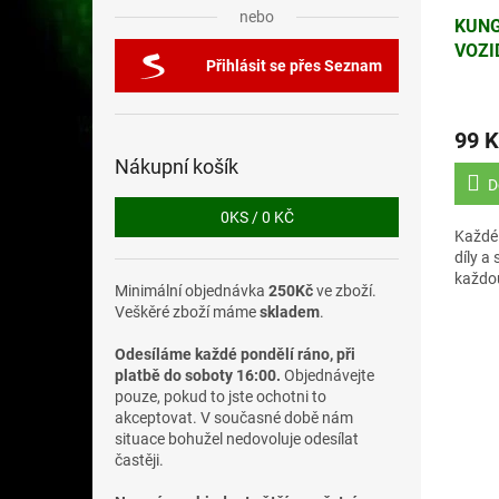
nebo
KUNG
VOZI
Přihlásit se přes Seznam
ZHU 
99 K
Nákupní košík
D
0
KS /
0 KČ
Každé 
díly a
každou
Minimální objednávka
250Kč
ve zboží.
Veškěré zboží máme
skladem
.
Odesíláme každé pondělí ráno, při
platbě do soboty 16:00.
Objednávejte
pouze, pokud to jste ochotni to
akceptovat. V současné době nám
situace bohužel nedovoluje odesílat
častěji.