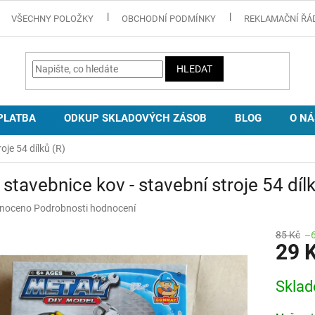
VŠECHNY POLOŽKY
OBCHODNÍ PODMÍNKY
REKLAMAČNÍ ŘÁ
HLEDAT
PLATBA
ODKUP SKLADOVÝCH ZÁSOB
BLOG
O NÁ
oje 54 dílků (R)
 stavebnice kov - stavební stroje 54 dílk
né
noceno
Podrobnosti hodnocení
ní
u
85 Kč
–
29 
Měrná
Skla
cena:
ek.