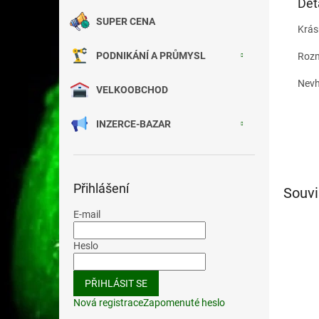
Det
SUPER CENA
Krás
PODNIKÁNÍ A PRŮMYSL
Rozm
Nevh
VELKOOBCHOD
INZERCE-BAZAR
Přihlášení
Souvi
E-mail
Heslo
PŘIHLÁSIT SE
Nová registrace
Zapomenuté heslo