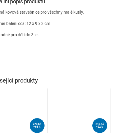
ailní popis produktu
ná kovová stavebnice pro všechny malé kutily.
ěr balení cca: 12 x 9 x 3 cm
odné pro děti do 3 let
sející produkty
270 Kč
210 Kč
–63 %
–52 %