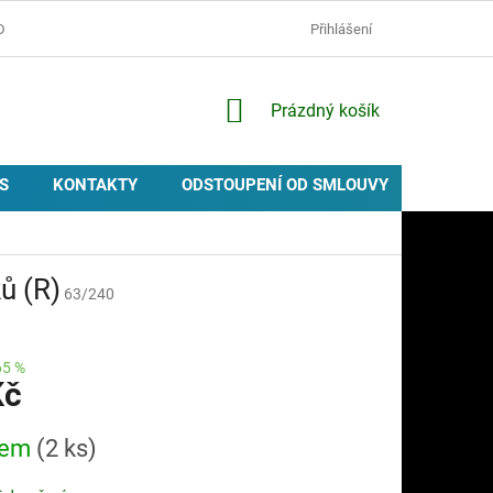
D
OCHRANA OSOBNÍCH ÚDAJŮ
ZÁSADY POUŽÍVÁNÍ COOKIES
Přihlášení
NÁKUPNÍ
Prázdný košík
KOŠÍK
S
KONTAKTY
ODSTOUPENÍ OD SMLOUVY
PROVIZ
ů (R)
63/240
65 %
Kč
dem
(2 ks)