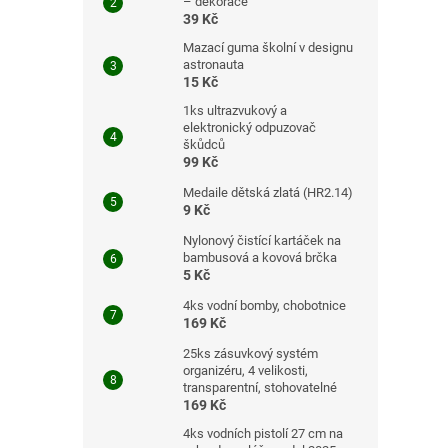
– dekorace
39 Kč
Mazací guma školní v designu
astronauta
15 Kč
1ks ultrazvukový a
elektronický odpuzovač
škůdců
99 Kč
Medaile dětská zlatá (HR2.14)
9 Kč
Nylonový čistící kartáček na
bambusová a kovová brčka
5 Kč
4ks vodní bomby, chobotnice
169 Kč
25ks zásuvkový systém
organizéru, 4 velikosti,
transparentní, stohovatelné
169 Kč
4ks vodních pistolí 27 cm na