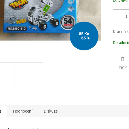
Možnosti
Krásná k
85 Kč
–65 %
Detailní 
TISK
s
Hodnocení
Diskuze