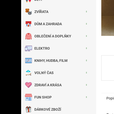
a
n
ZVÍŘATA
e
l
DŮM A ZAHRADA
OBLEČENÍ A DOPLŇKY
ELEKTRO
KNIHY, HUDBA, FILM
VOLNÝ ČAS
ZDRAVÍ A KRÁSA
FUN SHOP
Popi
DÁRKOVÉ ZBOŽÍ