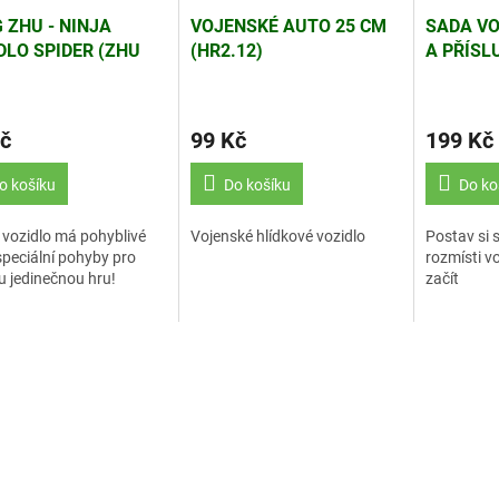
 ZHU - NINJA
VOJENSKÉ AUTO 25 CM
SADA VO
DLO SPIDER (ZHU
(HR2.12)
A PŘÍSL
PETS)
(HR2.8)
č
99 Kč
199 Kč
o košíku
Do košíku
Do ko
vozidlo má pohyblivé
Vojenské hlídkové vozidlo
Postav si s
 speciální pohyby pro
rozmísti v
 jedinečnou hru!
začít