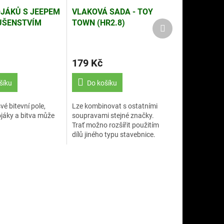
JÁKŮ S JEEPEM
VLAKOVÁ SADA - TOY
UŠENSTVÍM
TOWN (HR2.8)
Další
produkt
179 Kč
šíku
Do košíku
vé bitevní pole,
Lze kombinovat s ostatními
ojáky a bitva může
soupravami stejné značky.
Trať možno rozšířit použitím
dílů jiného typu stavebnice.