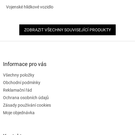
Vojenské hlídkové vozidlo
ZOBRAZIT VŠECHNY SOUVISEJÍCÍ PRODUKTY
Z
á
p
a
Informace pro vás
t
Všechny položky
í
Obchodní podmínky
Reklamační řád
Ochrana osobních údajů
Zásady používání cookies
Moje objednávka