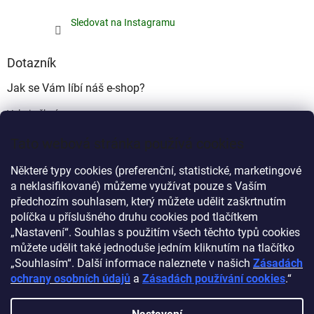
Sledovat na Instagramu
Dotazník
Jak se Vám líbí náš e-shop?
Velmi pěkný
(49%)
Tato webová stránka používá cookies
Ujde to
(17%)
Některé typy cookies (preferenční, statistické, marketingové
Nelíbí se mi
a neklasifikované) můžeme využívat pouze s Vaším
(34%)
předchozím souhlasem, který můžete udělit zaškrtnutím
Počet hlasů:
340
políčka u příslušného druhu cookies pod tlačítkem
„Nastavení“. Souhlas s použitím všech těchto typů cookies
můžete udělit také jednoduše jedním kliknutím na tlačítko
Myprovas.cz
Obchodnawebu.cz
„Souhlasím“. Další informace naleznete v našich
Zásadách
ochrany osobních údajů
a
Zásadách používání cookies
.“