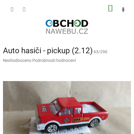
Přejít
NÁKUP
na
obsah
KOŠÍK
Auto hasiči - pickup (2.12)
63/290
Průměrné
Neohodnoceno
Podrobnosti hodnocení
hodnocení
produktu
je
0,0
z
5
hvězdiček.