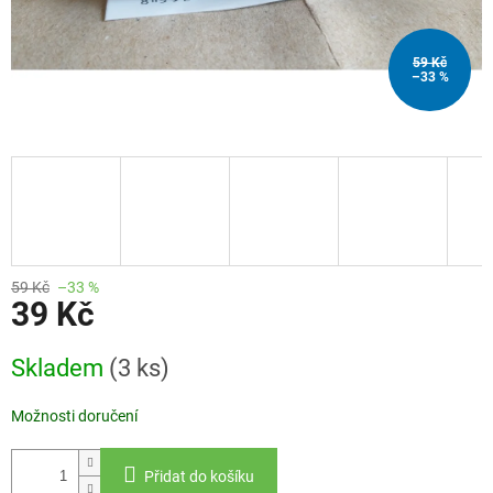
59 Kč
–33 %
59 Kč
–33 %
39 Kč
Měrná
Skladem
(3 ks)
cena:
Možnosti doručení
Přidat do košíku