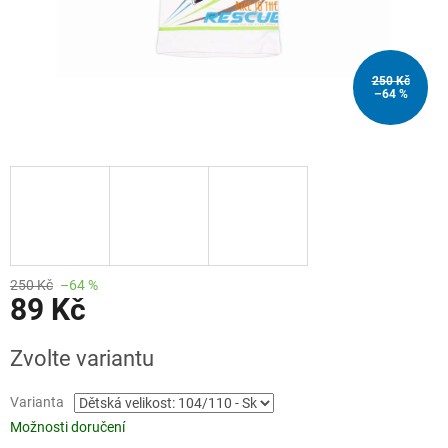
250 Kč
–64 %
250 Kč
–64 %
89 Kč
Měrná
Zvolte variantu
cena:
Varianta
Možnosti doručení