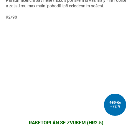
Parádní licenční bavlněné tričko s potiskem si Váš malý Fintil oblíbí
a zajistí mu maximální pohodlí i při celodenním nošení.
92/98
180 Kč
–72 %
RAKETOPLÁN SE ZVUKEM (HR2.5)