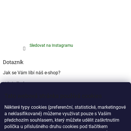
Sledovat na Instagramu
Dotazník
Jak se Vám líbí náš e-shop?
Velmi pěkný
(49%)
Tato webová stránka používá cookies
Ujde to
(17%)
Některé typy cookies (preferenční, statistické, marketingové
Nelíbí se mi
a neklasifikované) můžeme využívat pouze s Vaším
(34%)
předchozím souhlasem, který můžete udělit zaškrtnutím
Počet hlasů:
340
políčka u příslušného druhu cookies pod tlačítkem