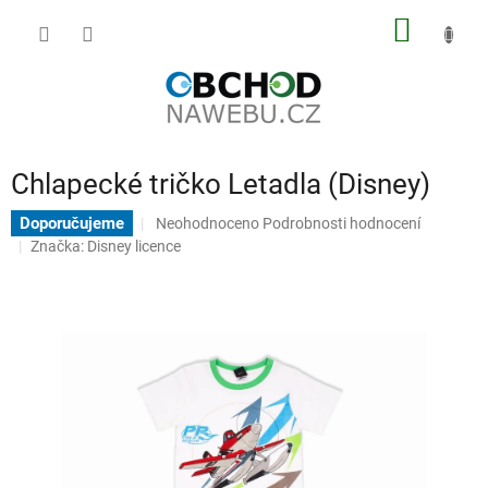
Přejít
NÁKUP
na
obsah
KOŠÍK
Chlapecké tričko Letadla (Disney)
Průměrné
Doporučujeme
Neohodnoceno
Podrobnosti hodnocení
hodnocení
Značka:
Disney licence
produktu
je
0,0
z
5
hvězdiček.