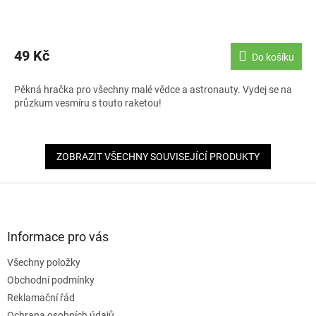
49 Kč
Do košíku
Pěkná hračka pro všechny malé vědce a astronauty. Vydej se na
průzkum vesmíru s touto raketou!
ZOBRAZIT VŠECHNY SOUVISEJÍCÍ PRODUKTY
Z
á
p
a
Informace pro vás
t
Všechny položky
í
Obchodní podmínky
Reklamační řád
Ochrana osobních údajů