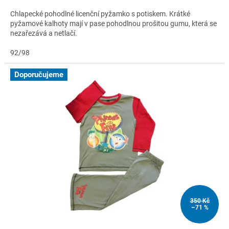
Chlapecké pohodlné licenční pyžamko s potiskem. Krátké
pyžamové kalhoty mají v pase pohodlnou prošitou gumu, která se
nezařezává a netlačí.
92/98
Doporučujeme
350 Kč
–71 %