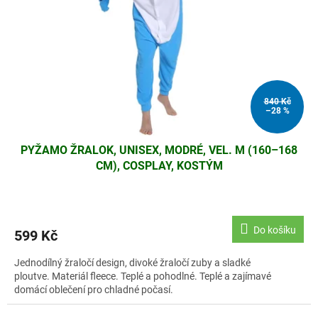
r
o
d
u
k
t
ů
840 Kč
–28 %
PYŽAMO ŽRALOK, UNISEX, MODRÉ, VEL. M (160–168
CM), COSPLAY, KOSTÝM
Do košíku
599 Kč
Jednodílný žraločí design, divoké žraločí zuby a sladké
ploutve. Materiál fleece. Teplé a pohodlné. Teplé a zajímavé
domácí oblečení pro chladné počasí.