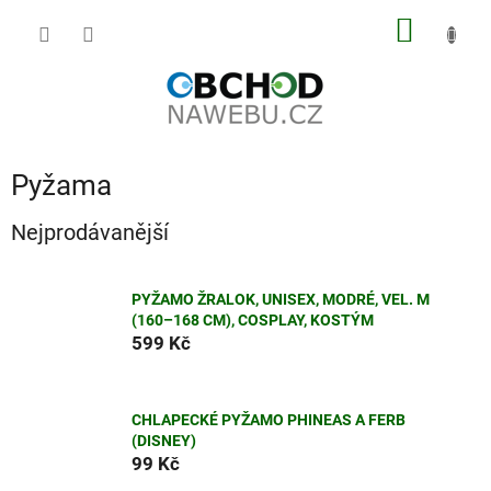
Přejít
NÁKUP
na
obsah
KOŠÍK
Pyžama
Nejprodávanější
PYŽAMO ŽRALOK, UNISEX, MODRÉ, VEL. M
(160–168 CM), COSPLAY, KOSTÝM
599 Kč
CHLAPECKÉ PYŽAMO PHINEAS A FERB
(DISNEY)
99 Kč