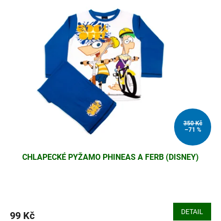
350 Kč
–71 %
CHLAPECKÉ PYŽAMO PHINEAS A FERB (DISNEY)
DETAIL
99 Kč