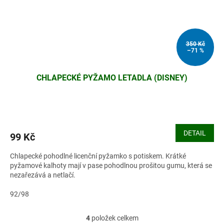
350 Kč
–71 %
CHLAPECKÉ PYŽAMO LETADLA (DISNEY)
DETAIL
99 Kč
Chlapecké pohodlné licenční pyžamko s potiskem. Krátké
pyžamové kalhoty mají v pase pohodlnou prošitou gumu, která se
nezařezává a netlačí.
92/98
4
položek celkem
O