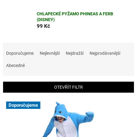
CHLAPECKÉ PYŽAMO PHINEAS A FERB
(DISNEY)
99 Kč
Ř
a
Doporučujeme
Nejlevnější
Nejdražší
Nejprodávanější
z
e
Abecedně
n
í
p
OTEVŘÍT FILTR
r
o
V
Doporučujeme
d
ý
u
p
k
i
t
s
ů
p