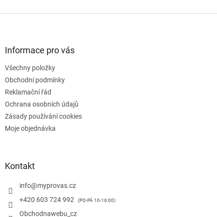
v
l
Z
á
á
d
p
a
a
Informace pro vás
c
t
í
Všechny položky
í
p
Obchodní podmínky
r
v
Reklamační řád
k
Ochrana osobních údajů
y
Zásady používání cookies
v
ý
Moje objednávka
p
i
s
u
Kontakt
info
@
myprovas.cz
+420 603 724 992
Obchodnawebu_cz