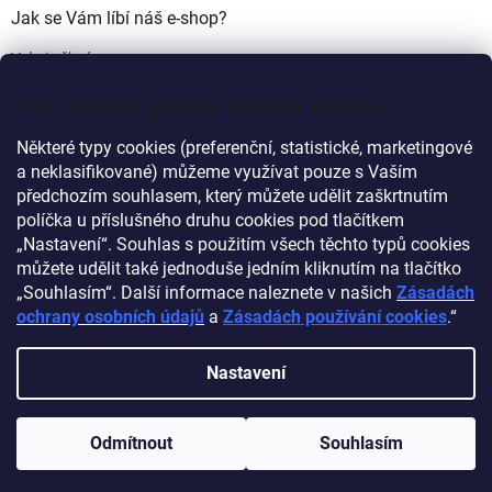
Jak se Vám líbí náš e-shop?
Velmi pěkný
(49%)
Tato webová stránka používá cookies
Ujde to
(17%)
Některé typy cookies (preferenční, statistické, marketingové
Nelíbí se mi
a neklasifikované) můžeme využívat pouze s Vaším
(34%)
předchozím souhlasem, který můžete udělit zaškrtnutím
Počet hlasů:
340
políčka u příslušného druhu cookies pod tlačítkem
„Nastavení“. Souhlas s použitím všech těchto typů cookies
můžete udělit také jednoduše jedním kliknutím na tlačítko
Myprovas.cz
Obchodnawebu.cz
„Souhlasím“. Další informace naleznete v našich
Zásadách
ochrany osobních údajů
a
Zásadách používání cookies
.“
Nastavení
Vytvořil Shoptet
Odmítnout
Souhlasím
Copyright 2026
Obchodnawebu
. Všechna práva vyhrazena.