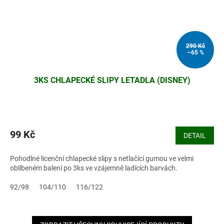
290 Kč
–65 %
3KS CHLAPECKÉ SLIPY LETADLA (DISNEY)
99 Kč
DETAIL
Pohodlné licenční chlapecké slipy s netlačící gumou ve velmi
oblíbeném balení po 3ks ve vzájemně ladících barvách.
92/98
104/110
116/122