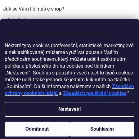
Jak se Vám líbí náš e-shop?
Velmi pěkný
(49%)
Tato webová stránka používá cookies
Ujde to
(17%)
Některé typy cookies (preferenční, statistické, marketingové
Nelíbí se mi
a neklasifikované) můžeme využívat pouze s Vaším
(34%)
předchozím souhlasem, který můžete udělit zaškrtnutím
Počet hlasů:
340
políčka u příslušného druhu cookies pod tlačítkem
„Nastavení“. Souhlas s použitím všech těchto typů cookies
můžete udělit také jednoduše jedním kliknutím na tlačítko
Myprovas.cz
Obchodnawebu.cz
„Souhlasím“. Další informace naleznete v našich
Zásadách
ochrany osobních údajů
a
Zásadách používání cookies
.“
Nastavení
Vytvořil Shoptet
Odmítnout
Souhlasím
Copyright 2026
Obchodnawebu
. Všechna práva vyhrazena.