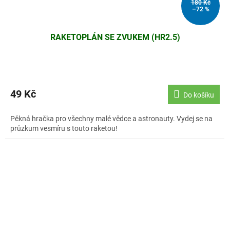
180 Kč
–72 %
RAKETOPLÁN SE ZVUKEM (HR2.5)
49 Kč
Do košíku
Pěkná hračka pro všechny malé vědce a astronauty. Vydej se na
průzkum vesmíru s touto raketou!