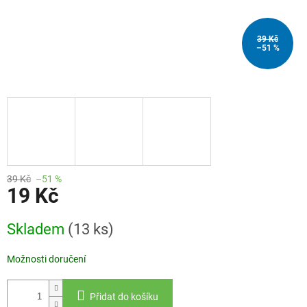
39 Kč
–51 %
39 Kč
–51 %
19 Kč
Měrná
Skladem
(13 ks)
cena:
Možnosti doručení
Přidat do košíku