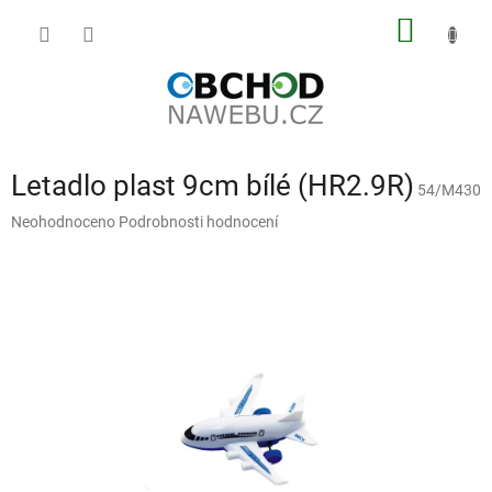
Přejít
NÁKUP
na
obsah
KOŠÍK
Letadlo plast 9cm bílé (HR2.9R)
54/M430
Průměrné
Neohodnoceno
Podrobnosti hodnocení
hodnocení
produktu
je
0,0
z
5
hvězdiček.