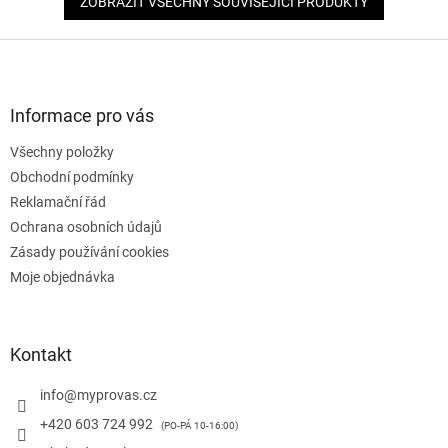
ZOBRAZIT VŠECHNY SOUVISEJÍCÍ PRODUKTY
Z
á
p
a
Informace pro vás
t
Všechny položky
í
Obchodní podmínky
Reklamační řád
Ochrana osobních údajů
Zásady používání cookies
Moje objednávka
Kontakt
info
@
myprovas.cz
+420 603 724 992