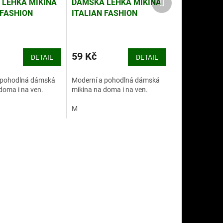
LEHKÁ MIKINA
DÁMSKÁ LEHKÁ MIKINA
produkt
 FASHION
ITALIAN FASHION
ORIENT5
59 Kč
DETAIL
DETAIL
 pohodlná dámská
Moderní a pohodlná dámská
doma i na ven.
mikina na doma i na ven.
M