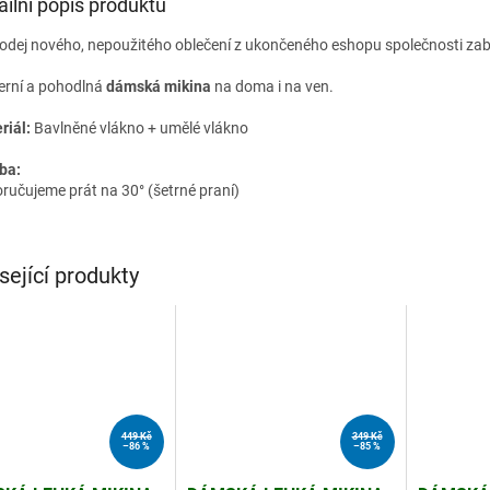
ailní popis produktu
odej nového, nepoužitého oblečení z ukončeného eshopu společnosti zab
rní a pohodlná
dámská mikina
na doma i na ven.
riál:
Bavlněné vlákno + umělé vlákno
ba:
ručujeme prát na 30° (šetrné praní)
sející produkty
449 Kč
349 Kč
–86 %
–85 %