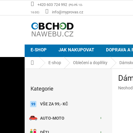
Přejít
+420 603 724 992
na
info@myprovas.cz
obsah
E-SHOP
JAK NAKUPOVAT
DOPRAVA A 
Domů
E-shop
Oblečení a doplňky
Dámské
P
Dám
o
Přeskočit
s
Průměr
Kategorie
Neohod
kategorie
t
hodnoce
r
produkt
a
VŠE ZA 99,- KČ
je
n
0,0
z
n
AUTO-MOTO
5
í
hvězdič
p
DĚTI