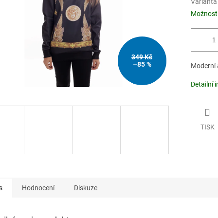
Varianta
Možnosti
349 Kč
–85 %
Moderní 
Detailní 
TISK
s
Hodnocení
Diskuze