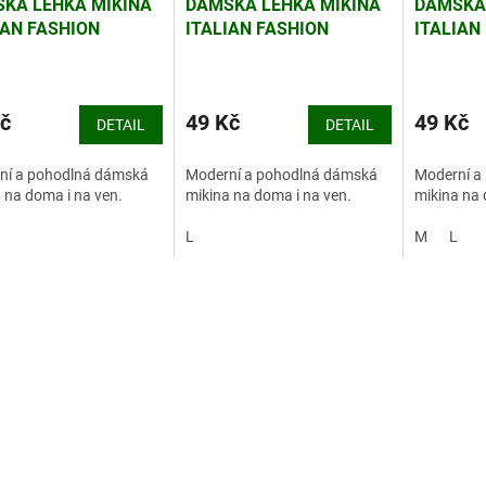
KÁ LEHKÁ MIKINA
DÁMSKÁ LEHKÁ MIKINA
DÁMSKÁ 
IAN FASHION
ITALIAN FASHION
ITALIAN
NT1
ORIENT3
ORIENT4
č
49 Kč
49 Kč
DETAIL
DETAIL
ní a pohodlná dámská
Moderní a pohodlná dámská
Moderní a
 na doma i na ven.
mikina na doma i na ven.
mikina na 
L
M
L