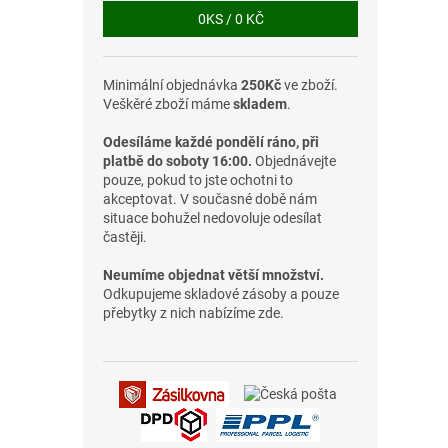
0
KS /
0 KČ
Minimální objednávka
250Kč
ve zboží.
Veškěré zboží máme
skladem
.
Odesíláme každé pondělí ráno, při
platbě do soboty 16:00.
Objednávejte
pouze, pokud to jste ochotni to
akceptovat. V současné době nám
situace bohužel nedovoluje odesílat
častěji.
Neumíme objednat větší množství.
Odkupujeme skladové zásoby a pouze
přebytky z nich nabízíme zde.