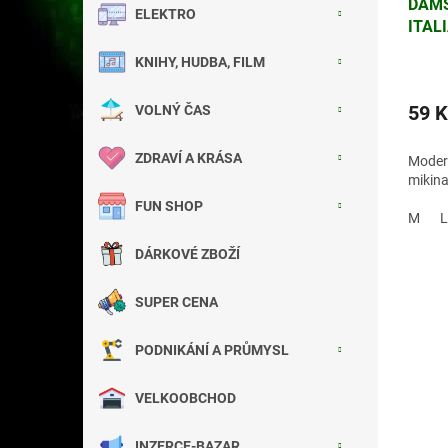
DÁMS
ELEKTRO
ITAL
ORIE
KNIHY, HUDBA, FILM
59 K
VOLNÝ ČAS
ZDRAVÍ A KRÁSA
Moder
mikina
FUN SHOP
M
L
DÁRKOVÉ ZBOŽÍ
SUPER CENA
PODNIKÁNÍ A PRŮMYSL
VELKOOBCHOD
INZERCE-BAZAR