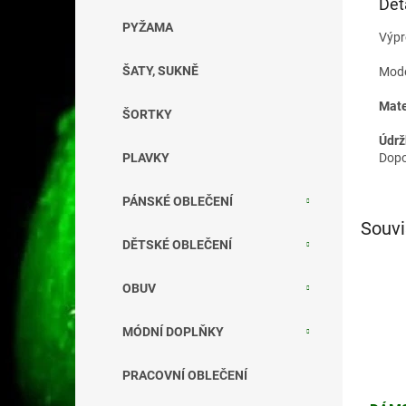
Det
PYŽAMA
Výpr
ŠATY, SUKNĚ
Mode
Mate
ŠORTKY
Údrž
Dopo
PLAVKY
PÁNSKÉ OBLEČENÍ
Souvi
DĚTSKÉ OBLEČENÍ
OBUV
MÓDNÍ DOPLŇKY
PRACOVNÍ OBLEČENÍ