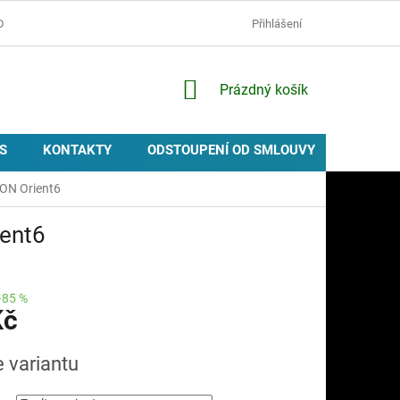
D
OCHRANA OSOBNÍCH ÚDAJŮ
ZÁSADY POUŽÍVÁNÍ COOKIES
Přihlášení
NÁKUPNÍ
Prázdný košík
KOŠÍK
S
KONTAKTY
ODSTOUPENÍ OD SMLOUVY
PROVIZ
ON Orient6
ent6
–85 %
Kč
e variantu