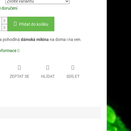
 doručení
Přidat do košíku
a pohodlná
dámská mikina
na doma i na ven.
informace
ZEPTAT SE
HLÍDAT
SDÍLET