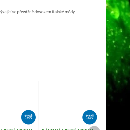
ývající se převážně dovozem Italské módy.
449 Kč
449 Kč
–89 %
–86 %
Další