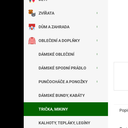
a
n
ZVÍŘATA
e
l
DŮM A ZAHRADA
OBLEČENÍ A DOPLŇKY
DÁMSKÉ OBLEČENÍ
DÁMSKÉ SPODNÍ PRÁDLO
PUNČOCHÁČE A PONOŽKY
DÁMSKÉ BUNDY, KABÁTY
TRIČKA, MIKINY
Popi
KALHOTY, TEPLÁKY, LEGÍNY