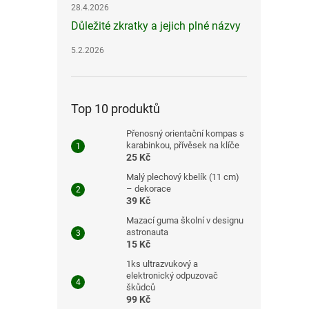
28.4.2026
Důležité zkratky a jejich plné názvy
5.2.2026
Top 10 produktů
Přenosný orientační kompas s
karabinkou, přívěsek na klíče
25 Kč
Malý plechový kbelík (11 cm)
– dekorace
39 Kč
Mazací guma školní v designu
astronauta
15 Kč
1ks ultrazvukový a
elektronický odpuzovač
škůdců
99 Kč