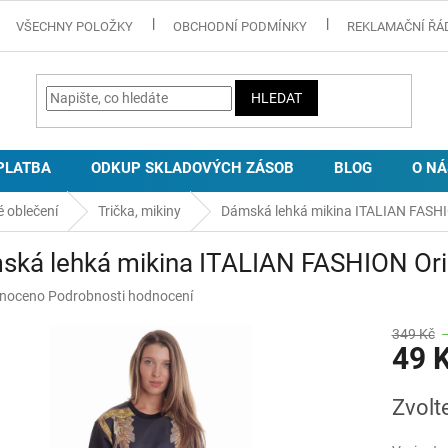
VŠECHNY POLOŽKY
OBCHODNÍ PODMÍNKY
REKLAMAČNÍ ŘÁ
HLEDAT
PLATBA
ODKUP SKLADOVÝCH ZÁSOB
BLOG
O NÁ
 oblečení
Trička, mikiny
Dámská lehká mikina ITALIAN FASHI
ská lehká mikina ITALIAN FASHION Ori
né
noceno
Podrobnosti hodnocení
ní
u
349 Kč
49 
Měrná
Zvolt
cena:
ek.