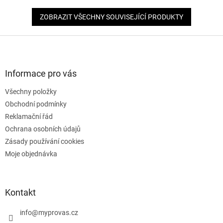
ZOBRAZIT VŠECHNY SOUVISEJÍCÍ PRODUKTY
Z
á
p
a
Informace pro vás
t
Všechny položky
í
Obchodní podmínky
Reklamační řád
Ochrana osobních údajů
Zásady používání cookies
Moje objednávka
Kontakt
info
@
myprovas.cz