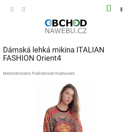
Přejít
NÁKUP
na
obsah
KOŠÍK
Dámská lehká mikina ITALIAN
FASHION Orient4
Průměrné
Neohodnoceno
Podrobnosti hodnocení
hodnocení
produktu
je
0,0
z
5
hvězdiček.