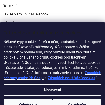
Dotazník
Jak se Vám líbí náš e-shop?
Velmi pěkný
(49%)
Tato webová stránka používá cookies
Ujde to
(17%)
Některé typy cookies (preferenční, statistické, marketingové
Nelíbí se mi
a neklasifikované) můžeme využívat pouze s Vaším
(34%)
předchozím souhlasem, který můžete udělit zaškrtnutím
Počet hlasů:
340
políčka u příslušného druhu cookies pod tlačítkem
„Nastavení“. Souhlas s použitím všech těchto typů cookies
můžete udělit také jednoduše jedním kliknutím na tlačítko
Myprovas.cz
Obchodnawebu.cz
„Souhlasím“. Další informace naleznete v našich
Zásadách
ochrany osobních údajů
a
Zásadách používání cookies
.“
Nastavení
Vytvořil Shoptet
Odmítnout
Souhlasím