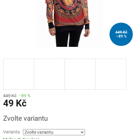
449 Kč
–89 %
449 Kč
–89 %
49 Kč
Měrná
Zvolte variantu
cena:
Varianta