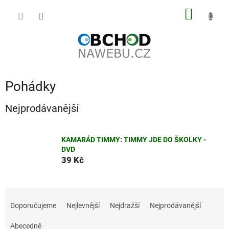
Přejít
NÁKUP
na
obsah
KOŠÍK
Pohádky
Nejprodávanější
KAMARÁD TIMMY: TIMMY JDE DO ŠKOLKY -
DVD
39 Kč
Ř
a
Doporučujeme
Nejlevnější
Nejdražší
Nejprodávanější
z
e
Abecedně