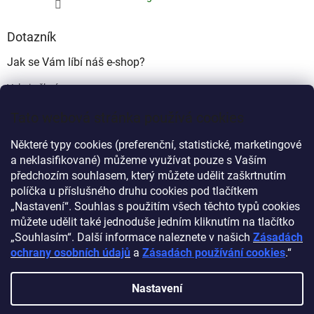
Dotazník
Jak se Vám líbí náš e-shop?
Velmi pěkný
(49%)
Tato webová stránka používá cookies
Ujde to
(17%)
Některé typy cookies (preferenční, statistické, marketingové
Nelíbí se mi
a neklasifikované) můžeme využívat pouze s Vaším
(34%)
předchozím souhlasem, který můžete udělit zaškrtnutím
Počet hlasů:
340
políčka u příslušného druhu cookies pod tlačítkem
„Nastavení“. Souhlas s použitím všech těchto typů cookies
můžete udělit také jednoduše jedním kliknutím na tlačítko
Myprovas.cz
Obchodnawebu.cz
„Souhlasím“. Další informace naleznete v našich
Zásadách
ochrany osobních údajů
a
Zásadách používání cookies
.“
Nastavení
Vytvořil Shoptet