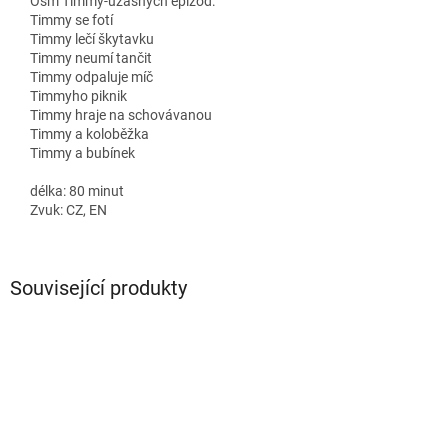
Osm Timmy-úžasných epizod:
Timmy se fotí
Timmy lečí škytavku
Timmy neumí tančit
Timmy odpaluje míč
Timmyho piknik
Timmy hraje na schovávanou
Timmy a koloběžka
Timmy a bubínek
délka: 80 minut
Zvuk: CZ, EN
Související produkty