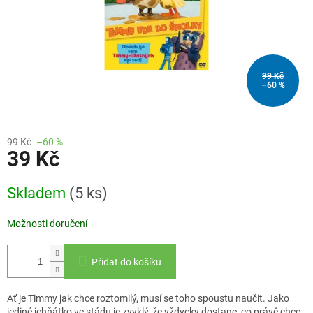
99 Kč
–60 %
99 Kč
–60 %
39 Kč
Měrná
Skladem
(5 ks)
cena:
Možnosti doručení
Přidat do košíku
Ať je Timmy jak chce roztomilý, musí se toho spoustu naučit. Jako
jediné jehňátko ve stádu je zvyklý, že vždycky dostane, co právě chce.