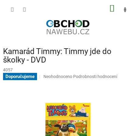
Přejít
NÁKUP
na
obsah
KOŠÍK
Kamarád Timmy: Timmy jde do
školky - DVD
4057
Průměrné
Doporučujeme
Neohodnoceno
Podrobnosti hodnocení
hodnocení
produktu
je
0,0
z
5
hvězdiček.