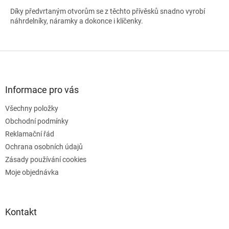
Díky předvrtaným otvorům se z těchto přívěsků snadno vyrobí
náhrdelníky, náramky a dokonce i klíčenky.
Z
á
p
a
Informace pro vás
t
Všechny položky
í
Obchodní podmínky
Reklamační řád
Ochrana osobních údajů
Zásady používání cookies
Moje objednávka
Kontakt