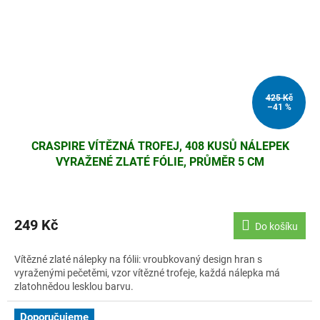
425 Kč
–41 %
CRASPIRE VÍTĚZNÁ TROFEJ, 408 KUSŮ NÁLEPEK
VYRAŽENÉ ZLATÉ FÓLIE, PRŮMĚR 5 CM
249 Kč
Do košíku
Vítězné zlaté nálepky na fólii: vroubkovaný design hran s
vyraženými pečetěmi, vzor vítězné trofeje, každá nálepka má
zlatohnědou lesklou barvu.
Doporučujeme