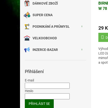
BIRN
DÁRKOVÉ ZBOŽÍ
W 78 
SUPER CENA
PODNIKÁNÍ A PRŮMYSL
29 K
D
VELKOOBCHOD
Výhod
INZERCE-BAZAR
LED žá
mimořá
a spot
desetk
Přihlášení
žárovk
E-mail
Heslo
PŘIHLÁSIT SE