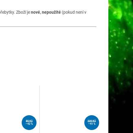
řebytky. Zboží je
nové, nepoužité
(pokud není v
85 Kč
220 Kč
–42 %
–41 %