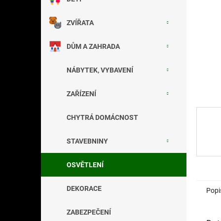
a
n
ZVÍŘATA
e
l
DŮM A ZAHRADA
NÁBYTEK, VYBAVENÍ
ZAŘÍZENÍ
CHYTRÁ DOMÁCNOST
STAVEBNINY
OSVĚTLENÍ
DEKORACE
Popi
ZABEZPEČENÍ