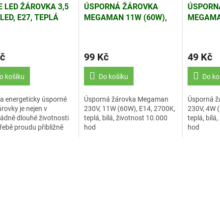
E LED ŽÁROVKA 3,5
ÚSPORNÁ ŽÁROVKA
ÚSPORN
LED, E27, TEPLÁ
MEGAMAN 11W (60W),
MEGAMAN
E14, 2700K, TEPLÁ, BÍLÁ
E27, 270
č
99 Kč
49 Kč
o košíku
Do košíku
Do ko
a energeticky úsporné
Úsporná žárovka Megaman
Úsporná 
rovky je nejen v
230V, 11W (60W), E14, 2700K,
230V, 4W (
dně dlouhé životnosti
teplá, bílá, životnost 10.000
teplá, bílá
řebě proudu přibližně
hod
hod
rát nižší než u klasické
y.