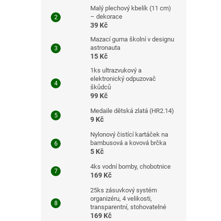
Malý plechový kbelík (11 cm)
– dekorace
39 Kč
Mazací guma školní v designu
astronauta
15 Kč
1ks ultrazvukový a
elektronický odpuzovač
škůdců
99 Kč
Medaile dětská zlatá (HR2.14)
9 Kč
Nylonový čistící kartáček na
bambusová a kovová brčka
5 Kč
4ks vodní bomby, chobotnice
169 Kč
25ks zásuvkový systém
organizéru, 4 velikosti,
transparentní, stohovatelné
169 Kč