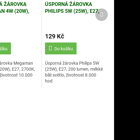
Á ŽÁROVKA
ÚSPORNÁ ŽÁROVKA
 4W (20W),
PHILIPS 5W (25W), E27,
Další
produkt
0K, TEPLÁ, BÍLÁ
200 LUMEN, MĚKKÉ BÍLÉ
SVĚTLO
129 Kč
šíku
Do košíku
žárovka Megaman
Úsporná žárovka Philips 5W
20W), E27, 2700K,
(25W), E27, 200 lumen, měkké
, životnost 10.000
bílé světlo, životnost 8.000
hod