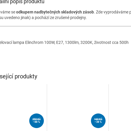
ailní popis produktu
ýváme se
odkupem nadbytečných skladových zásob
. Zde vyprodáváme p
su uvedeno jinak) a pochází ze zrušené prodejny.
lovací lampa Elinchrom 100W, E27, 1300lm, 3200K, životnost cca 500h
sející produkty
250 Kč
160 Kč
–88 %
–38 %