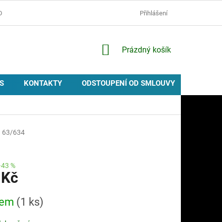
D
OCHRANA OSOBNÍCH ÚDAJŮ
ZÁSADY POUŽÍVÁNÍ COOKIES
Přihlášení
NÁKUPNÍ
Prázdný košík
KOŠÍK
S
KONTAKTY
ODSTOUPENÍ OD SMLOUVY
PROVIZ
)
63/634
–43 %
 Kč
dem
(1 ks)