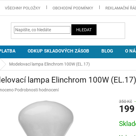
VŠECHNY POLOŽKY
OBCHODNÍ PODMÍNKY
REKLAMAČNÍ ŘÁ
HLEDAT
PLATBA
ODKUP SKLADOVÝCH ZÁSOB
BLOG
O NÁ
Modelovací lampa Elinchrom 100W (EL.17)
elovací lampa Elinchrom 100W (EL.17
né
noceno
Podrobnosti hodnocení
ní
u
350 Kč
199
Měrná
Skla
cena:
ek.