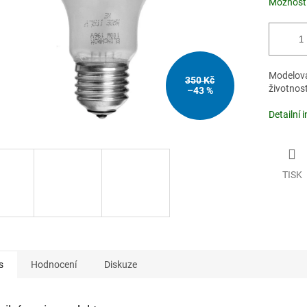
Možnosti
Modelova
350 Kč
životnos
–43 %
Detailní 
TISK
s
Hodnocení
Diskuze