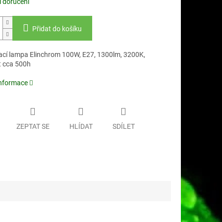
 doručení
Přidat do košíku
cí lampa Elinchrom 100W, E27, 1300lm, 3200K,
t cca 500h
informace
ZEPTAT SE
HLÍDAT
SDÍLET