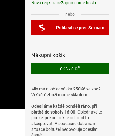
Nová registrace
Zapomenuté heslo
nebo
Přihlásit se přes Seznam
Nákupní košík
0
KS /
0 KČ
Minimální objednávka
250Kč
ve zboží.
Veškěré zboží máme
skladem
.
Odesíláme každé pondělí ráno, při
platbě do soboty 16:00.
Objednávejte
pouze, pokud to jste ochotni to
akceptovat. V současné době nám
situace bohužel nedovoluje odesílat
častěji.