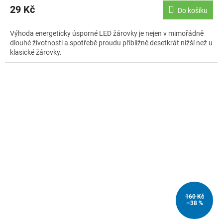
29 Kč
Do košíku
Výhoda energeticky úsporné LED žárovky je nejen v mimořádně
dlouhé životnosti a spotřebě proudu přibližně desetkrát nižší než u
klasické žárovky.
160 Kč
–38 %