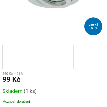
260 Kč
–61 %
260 Kč
–61 %
99 Kč
Měrná
Skladem
(1 ks)
cena:
Možnosti doručení