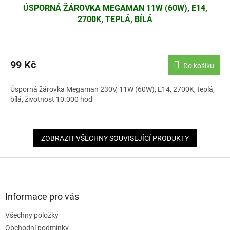
ÚSPORNÁ ŽÁROVKA MEGAMAN 11W (60W), E14,
2700K, TEPLÁ, BÍLÁ
99 Kč
Do košíku
Úsporná žárovka Megaman 230V, 11W (60W), E14, 2700K, teplá,
bílá, životnost 10.000 hod
ZOBRAZIT VŠECHNY SOUVISEJÍCÍ PRODUKTY
Z
á
p
a
Informace pro vás
t
Všechny položky
í
Obchodní podmínky