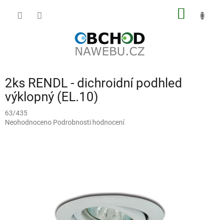
Přejít
NÁKUP
na
obsah
KOŠÍK
2ks RENDL - dichroidní podhled
výklopný (EL.10)
63/435
Průměrné
Neohodnoceno
Podrobnosti hodnocení
hodnocení
produktu
je
0,0
z
5
hvězdiček.