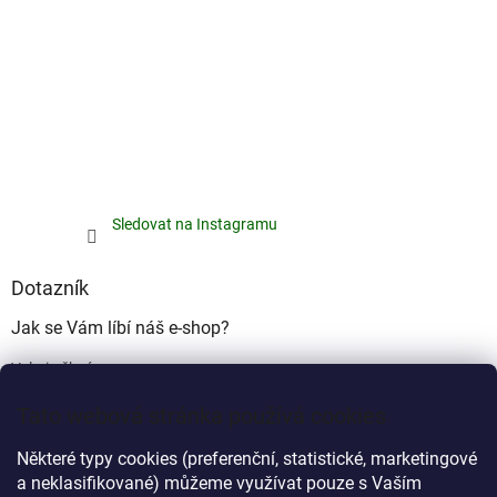
Sledovat na Instagramu
Dotazník
Jak se Vám líbí náš e-shop?
Velmi pěkný
(49%)
Tato webová stránka používá cookies
Ujde to
(17%)
Některé typy cookies (preferenční, statistické, marketingové
Nelíbí se mi
a neklasifikované) můžeme využívat pouze s Vaším
(34%)