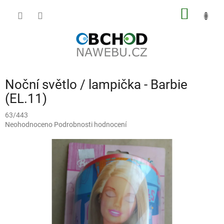
Přejít
NÁKUP
na
obsah
KOŠÍK
Noční světlo / lampička - Barbie
(EL.11)
63/443
Průměrné
Neohodnoceno
Podrobnosti hodnocení
hodnocení
produktu
je
0,0
z
5
hvězdiček.