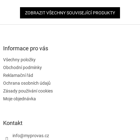
ZOBRAZIT VŠECHNY SOUVISEJÍCÍ PRODUKTY
Z
á
p
a
Informace pro vás
t
Všechny položky
í
Obchodní podmínky
Reklamační řád
Ochrana osobních údajů
Zásady používání cookies
Moje objednávka
Kontakt
info
@
myprovas.cz