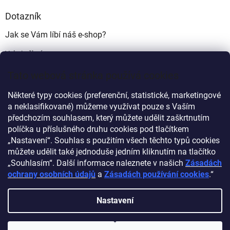
Dotazník
Jak se Vám líbí náš e-shop?
Velmi pěkný
(49%)
Tato webová stránka používá cookies
Ujde to
(17%)
Některé typy cookies (preferenční, statistické, marketingové
Nelíbí se mi
a neklasifikované) můžeme využívat pouze s Vaším
(34%)
předchozím souhlasem, který můžete udělit zaškrtnutím
Počet hlasů:
340
políčka u příslušného druhu cookies pod tlačítkem
„Nastavení“. Souhlas s použitím všech těchto typů cookies
můžete udělit také jednoduše jedním kliknutím na tlačítko
Myprovas.cz
Obchodnawebu.cz
„Souhlasím“. Další informace naleznete v našich
Zásadách
ochrany osobních údajů
a
Zásadách používání cookies
.“
Nastavení
Vytvořil Shoptet