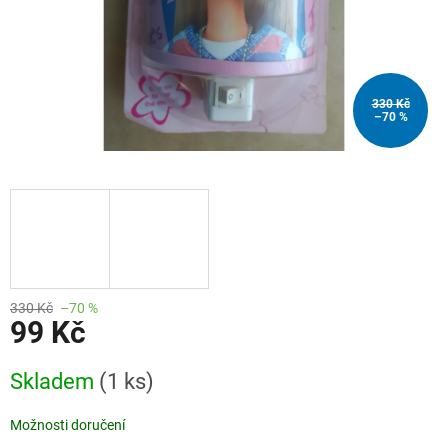
330 Kč
–70 %
330 Kč
–70 %
99 Kč
Měrná
Skladem
(1 ks)
cena:
Možnosti doručení