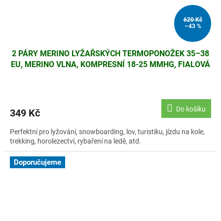
620 Kč
–43 %
2 PÁRY MERINO LYŽAŘSKÝCH TERMOPONOŽEK 35–38
EU, MERINO VLNA, KOMPRESNÍ 18-25 MMHG, FIALOVÁ
Do košíku
349 Kč
Perfektní pro lyžování, snowboarding, lov, turistiku, jízdu na kole,
trekking, horolezectví, rybaření na ledě, atd.
Doporučujeme