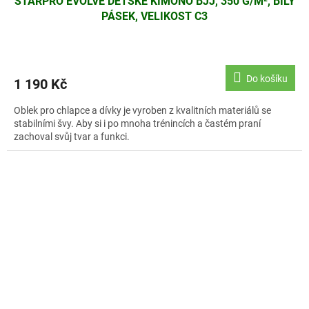
STARPRO EVOLVE DĚTSKÉ KIMONO BJJ, 350 G/M², BÍLÝ
PÁSEK, VELIKOST C3
Do košíku
1 190 Kč
Oblek pro chlapce a dívky je vyroben z kvalitních materiálů se
stabilními švy. Aby si i po mnoha trénincích a častém praní
zachoval svůj tvar a funkci.