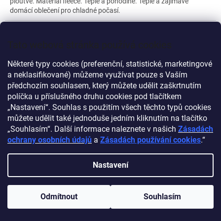
ploutve. Materiál fleece. Teplé a pohodlné. Teplé a zajímavé
domácí oblečení pro chladné počasí.
Doporučujeme
Tato webová stránka používá cookies
Některé typy cookies (preferenční, statistické, marketingové
a neklasifikované) můžeme využívat pouze s Vaším
předchozím souhlasem, který můžete udělit zaškrtnutím
políčka u příslušného druhu cookies pod tlačítkem
„Nastavení“. Souhlas s použitím všech těchto typů cookies
můžete udělit také jednoduše jedním kliknutím na tlačítko
„Souhlasím“. Další informace naleznete v našich
Zásadách
ochrany osobních údajů
a
Zásadách používání cookies
.“
Nastavení
RIMECK® BRIGHT BEZPEČNOSTNÍ VESTA DĚTSKÁ
Odmítnout
Souhlasím
FLUORESCENČNÍ ŽLUTÁ