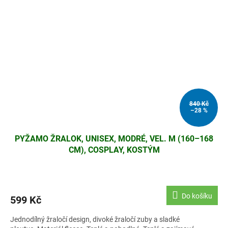
840 Kč
–28 %
PYŽAMO ŽRALOK, UNISEX, MODRÉ, VEL. M (160–168
CM), COSPLAY, KOSTÝM
Do košíku
599 Kč
Jednodílný žraločí design, divoké žraločí zuby a sladké