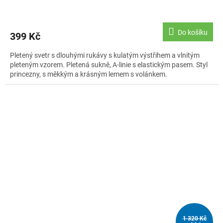
Do košíku
399 Kč
Pletený svetr s dlouhými rukávy s kulatým výstřihem a vlnitým
pleteným vzorem. Pletená sukně, A-linie s elastickým pasem. Styl
princezny, s měkkým a krásným lemem s volánkem.
1 320 Kč