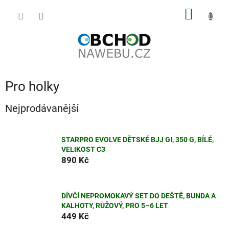
Přejít
NÁKUP
na
obsah
KOŠÍK
Pro holky
Nejprodávanější
STARPRO EVOLVE DĚTSKÉ BJJ GI, 350 G, BÍLÉ,
VELIKOST C3
890 Kč
DÍVČÍ NEPROMOKAVÝ SET DO DEŠTĚ, BUNDA A
KALHOTY, RŮŽOVÝ, PRO 5–6 LET
449 Kč