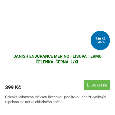
740 Kč
–46 %
DANISH ENDURANCE MERINO FLÍSOVÁ TERMO
ČELENKA, ČERNÁ, L/XL
Do košíku
399 Kč
Čelenka vybavená měkkou fleecovou podšívkou nabízí vynikající
tepelnou izolaci za chladného počasí.