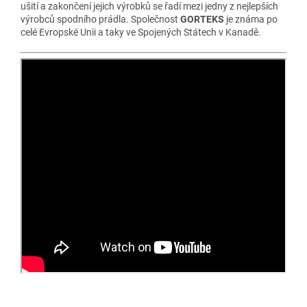
ušití a zakončení jejich výrobků se řadí mezi jedny z nejlepších
výrobců spodního prádla. Společnost
GORTEKS
je známa po
celé Evropské Unii a taky ve Spojených Státech v Kanadě.