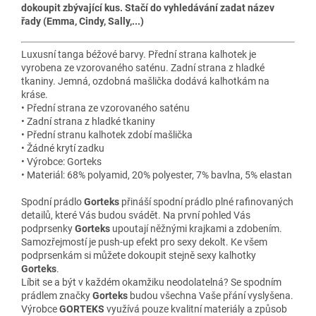
dokoupit zbývající kus. Stačí do vyhledávání zadat název
řady (Emma, Cindy, Sally,...)
Luxusní tanga béžové barvy. Přední strana kalhotek je
vyrobena ze vzorovaného saténu. Zadní strana z hladké
tkaniny. Jemná, ozdobná mašlička dodává kalhotkám na
kráse.
• Přední strana ze vzorovaného saténu
• Zadní strana z hladké tkaniny
• Přední stranu kalhotek zdobí mašlička
• Žádné krytí zadku
• Výrobce: Gorteks
• Materiál: 68% polyamid, 20% polyester, 7% bavlna, 5% elastan
Spodní prádlo
Gorteks
přináší spodní prádlo plné rafinovaných
detailů, které Vás budou svádět. Na první pohled Vás
podprsenky
Gorteks
upoutají něžnými krajkami a zdobením.
Samozřejmostí je push-up efekt pro sexy dekolt. Ke všem
podprsenkám si můžete dokoupit stejně sexy kalhotky
Gorteks
.
Líbit se a být v každém okamžiku neodolatelná? Se spodním
prádlem značky
Gorteks
budou všechna Vaše přání vyslyšena.
Výrobce
GORTEKS
využívá pouze kvalitní materiály a způsob