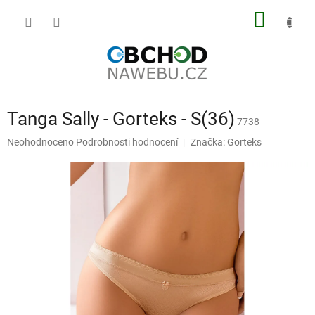
Přejít
NÁKUP
na
obsah
KOŠÍK
Tanga Sally - Gorteks - S(36)
7738
Průměrné
Neohodnoceno
Podrobnosti hodnocení
Značka:
Gorteks
hodnocení
produktu
je
0,0
z
5
hvězdiček.