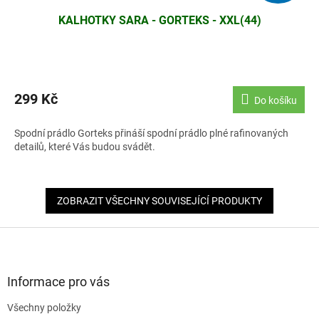
KALHOTKY SARA - GORTEKS - XXL(44)
299 Kč
Do košíku
Spodní prádlo Gorteks přináší spodní prádlo plné rafinovaných
detailů, které Vás budou svádět.
ZOBRAZIT VŠECHNY SOUVISEJÍCÍ PRODUKTY
Z
á
p
a
Informace pro vás
t
Všechny položky
í