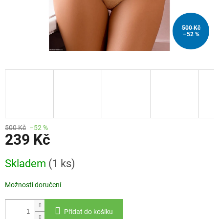
500 Kč
–52 %
500 Kč
–52 %
239 Kč
Měrná
Skladem
(1 ks)
cena:
Možnosti doručení
Přidat do košíku