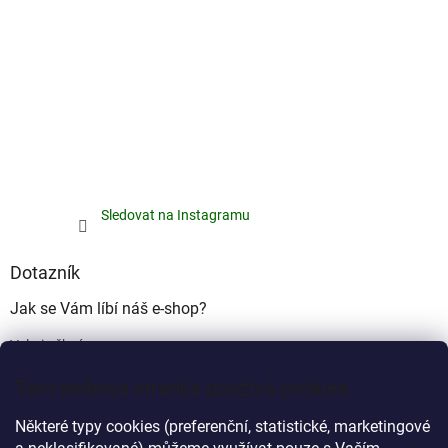
Sledovat na Instagramu
Dotazník
Jak se Vám líbí náš e-shop?
Velmi pěkný
(49%)
Tato webová stránka používá cookies
Ujde to
(17%)
Některé typy cookies (preferenční, statistické, marketingové
Nelíbí se mi