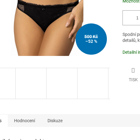
Možnosti
Spodní p
500 Kč
detailů, 
–52 %
Detailní 
TISK
s
Hodnocení
Diskuze