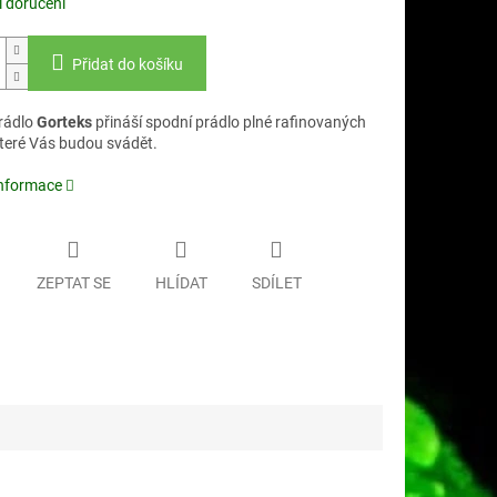
 doručení
Přidat do košíku
rádlo
Gorteks
přináší spodní prádlo plné rafinovaných
které Vás budou svádět.
informace
ZEPTAT SE
HLÍDAT
SDÍLET