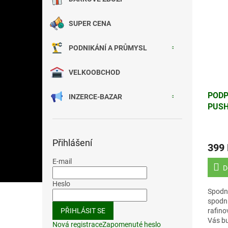
SUPER CENA
PODNIKÁNÍ A PRŮMYSL
VELKOOBCHOD
PODP
INZERCE-BAZAR
PUSH
75B
Přihlášení
399
E-mail
D
Heslo
Spodní
spodní
rafino
PŘIHLÁSIT SE
Vás b
Nová registrace
Zapomenuté heslo