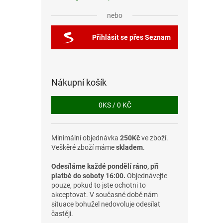
nebo
Přihlásit se přes Seznam
Nákupní košík
0
KS /
0 KČ
Minimální objednávka
250Kč
ve zboží.
Veškěré zboží máme
skladem
.
Odesíláme každé pondělí ráno, při
platbě do soboty 16:00.
Objednávejte
pouze, pokud to jste ochotni to
akceptovat. V současné době nám
situace bohužel nedovoluje odesílat
častěji.