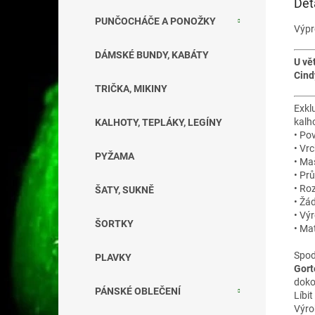
Det
PUNČOCHÁČE A PONOŽKY
Výpr
DÁMSKÉ BUNDY, KABÁTY
U vě
Cindy
TRIČKA, MIKINY
Exkl
kalh
KALHOTY, TEPLÁKY, LEGÍNY
• Po
• Vr
PYŽAMA
• Ma
• Pr
• Ro
ŠATY, SUKNĚ
• Žá
• Vý
ŠORTKY
• Ma
Spod
PLAVKY
Gort
doko
PÁNSKÉ OBLEČENÍ
Líbi
Výr