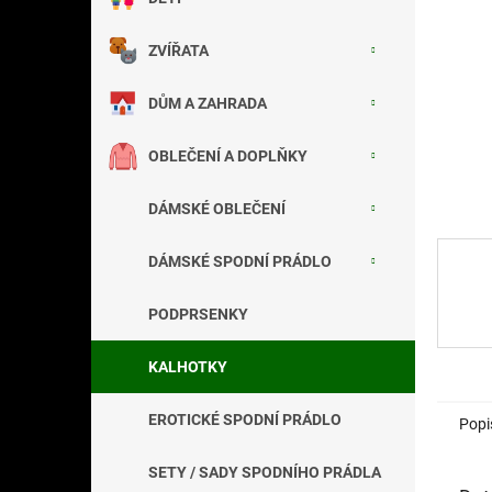
a
n
ZVÍŘATA
e
l
DŮM A ZAHRADA
OBLEČENÍ A DOPLŇKY
DÁMSKÉ OBLEČENÍ
DÁMSKÉ SPODNÍ PRÁDLO
PODPRSENKY
KALHOTKY
EROTICKÉ SPODNÍ PRÁDLO
Popi
SETY / SADY SPODNÍHO PRÁDLA