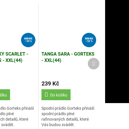
650 Kč
500 Kč
–54 %
–52 %
Y SCARLET -
TANGA SARA - GORTEKS
 - XXL(44)
- XXL(44)
Další
produkt
239 Kč
šíku
Do košíku
dlo Gorteks přináší
Spodní prádlo Gorteks přináší
dlo plné
spodní prádlo plné
ch detailů, které
rafinovaných detailů, které
 svádět.
Vás budou svádět.