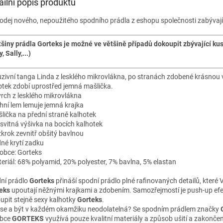
ailní popis produktu
odej nového, nepoužitého spodního prádla z eshopu společnosti zabývají
tšiny prádla Gorteks je možné ve většině případů dokoupit zbývající ku
, Sally,...)
uzivní tanga Linda z lesklého mikrovlákna, po stranách zdobené krásnou
otek zdobí uprostřed jemná mašlička.
vrch z lesklého mikrovlákna
chní lem lemuje jemná krajka
šlička na přední straně kalhotek
ůsvitná výšivka na bocích kalhotek
zkrok zevnitř obšitý bavlnou
dné krytí zadku
robce: Gorteks
teriál: 68% polyamid, 20% polyester, 7% bavlna, 5% elastan
ní prádlo
Gorteks
přináší spodní prádlo plné rafinovaných detailů, kter
eks
upoutají něžnými krajkami a zdobením. Samozřejmostí je push-up ef
upit stejně sexy kalhotky
Gorteks
.
t se a být v každém okamžiku neodolatelná? Se spodním prádlem značky
obce
GORTEKS
využívá pouze kvalitní materiály a způsob ušití a zakončení