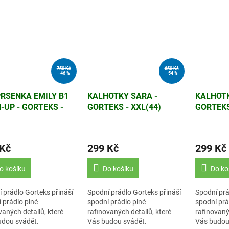
750 Kč
650 Kč
–46 %
–54 %
RSENKA EMILY B1
KALHOTKY SARA -
KALHOTK
-UP - GORTEKS -
GORTEKS - XXL(44)
GORTEKS
 Kč
299 Kč
299 Kč
o košíku
Do košíku
Do ko
 prádlo Gorteks přináší
Spodní prádlo Gorteks přináší
Spodní prá
 prádlo plné
spodní prádlo plné
spodní prá
vaných detailů, které
rafinovaných detailů, které
rafinovaný
udou svádět.
Vás budou svádět.
Vás budou