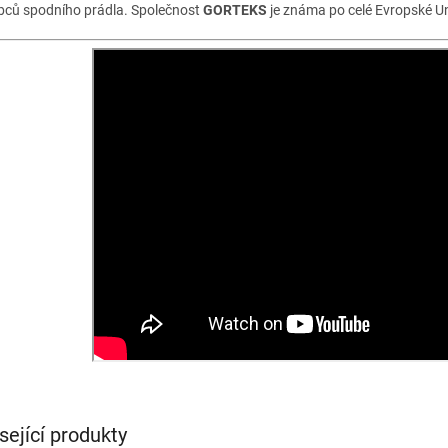
bců spodního prádla. Společnost
GORTEKS
je známa po celé Evropské Un
sející produkty