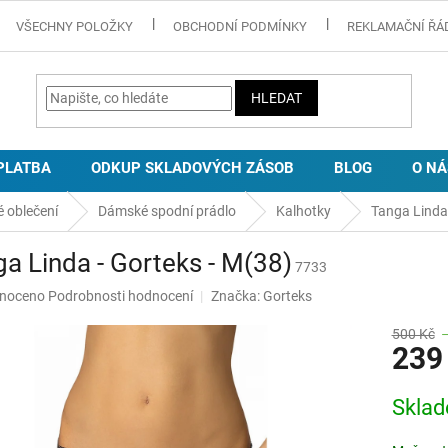
VŠECHNY POLOŽKY
OBCHODNÍ PODMÍNKY
REKLAMAČNÍ ŘÁ
HLEDAT
PLATBA
ODKUP SKLADOVÝCH ZÁSOB
BLOG
O NÁ
 oblečení
Dámské spodní prádlo
Kalhotky
Tanga Linda 
a Linda - Gorteks - M(38)
7733
né
noceno
Podrobnosti hodnocení
Značka:
Gorteks
ní
u
500 Kč
239
Měrná
Skla
cena:
ek.