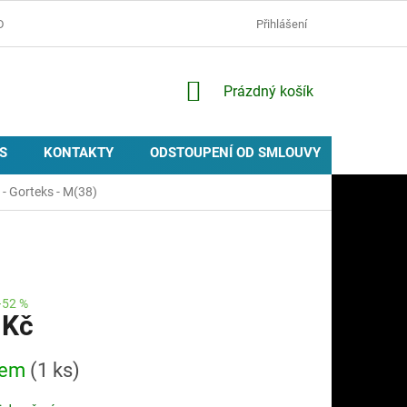
D
OCHRANA OSOBNÍCH ÚDAJŮ
ZÁSADY POUŽÍVÁNÍ COOKIES
Přihlášení
NÁKUPNÍ
Prázdný košík
KOŠÍK
S
KONTAKTY
ODSTOUPENÍ OD SMLOUVY
PROVIZ
- Gorteks - M(38)
–52 %
 Kč
dem
(1 ks)