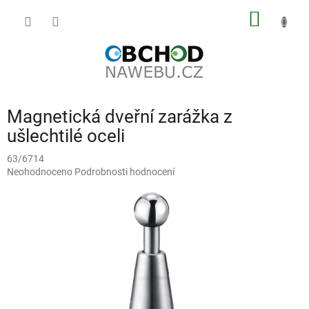
Přejít
NÁKUP
na
obsah
KOŠÍK
Magnetická dveřní zarážka z
ušlechtilé oceli
63/6714
Průměrné
Neohodnoceno
Podrobnosti hodnocení
hodnocení
produktu
je
0,0
z
5
hvězdiček.