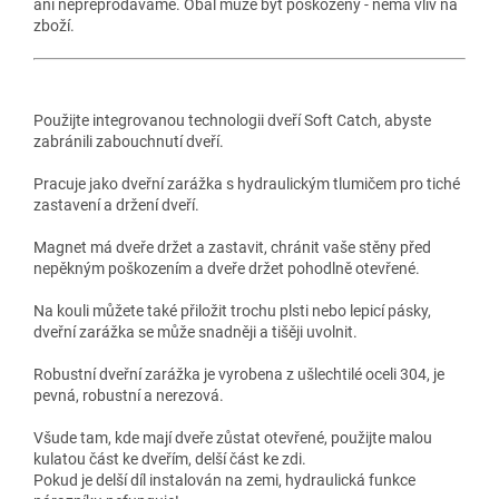
ani nepřeprodáváme. Obal může být poškozený - nemá vliv na
zboží.
Použijte integrovanou technologii dveří Soft Catch, abyste
zabránili zabouchnutí dveří.
Pracuje jako dveřní zarážka s hydraulickým tlumičem pro tiché
zastavení a držení dveří.
Magnet má dveře držet a zastavit, chránit vaše stěny před
nepěkným poškozením a dveře držet pohodlně otevřené.
Na kouli můžete také přiložit trochu plsti nebo lepicí pásky,
dveřní zarážka se může snadněji a tišěji uvolnit.
Robustní dveřní zarážka je vyrobena z ušlechtilé oceli 304, je
pevná, robustní a nerezová.
Všude tam, kde mají dveře zůstat otevřené, použijte malou
kulatou část ke dveřím, delší část ke zdi.
Pokud je delší díl instalován na zemi, hydraulická funkce