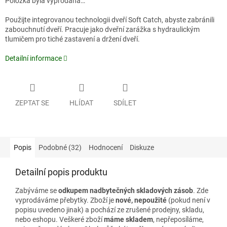
Položka byla vyprodána…
Použijte integrovanou technologii dveří Soft Catch, abyste zabránili
zabouchnutí dveří. Pracuje jako dveřní zarážka s hydraulickým
tlumičem pro tiché zastavení a držení dveří.
Detailní informace
ZEPTAT SE
HLÍDAT
SDÍLET
Popis
Podobné (32)
Hodnocení
Diskuze
Detailní popis produktu
Zabýváme se
odkupem nadbytečných skladových zásob
. Zde
vyprodáváme přebytky. Zboží je
nové, nepoužité
(pokud není v
popisu uvedeno jinak) a pochází ze zrušené prodejny, skladu,
nebo eshopu. Veškeré zboží
máme skladem
, nepřeposíláme,