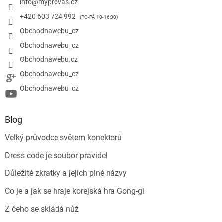
info
@
myprovas.cz
+420 603 724 992
Obchodnawebu_cz
Obchodnawebu_cz
Obchodnawebu.cz
Obchodnawebu_cz
Obchodnawebu_cz
Blog
Velký průvodce světem konektorů
Dress code je soubor pravidel
Důležité zkratky a jejich plné názvy
Co je a jak se hraje korejská hra Gong-gi
Z čeho se skládá nůž