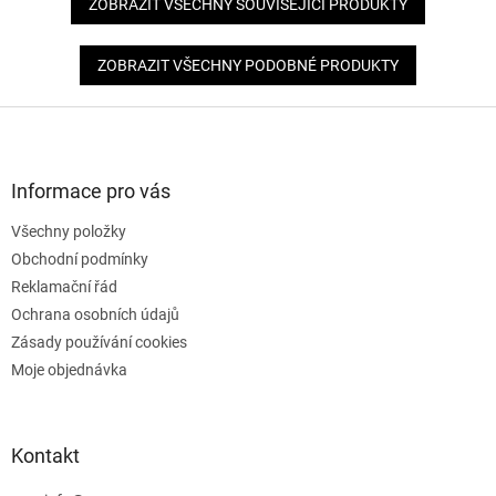
ZOBRAZIT VŠECHNY SOUVISEJÍCÍ PRODUKTY
ZOBRAZIT VŠECHNY PODOBNÉ PRODUKTY
Z
á
p
a
Informace pro vás
t
Všechny položky
í
Obchodní podmínky
Reklamační řád
Ochrana osobních údajů
Zásady používání cookies
Moje objednávka
Kontakt