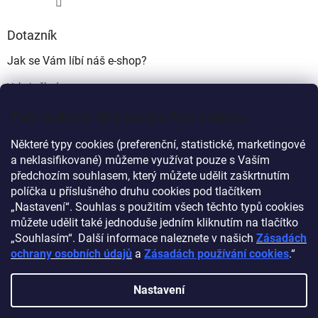
Dotazník
Jak se Vám líbí náš e-shop?
Velmi pěkný
(49%)
Tato webová stránka používá cookies
Ujde to
(17%)
Některé typy cookies (preferenční, statistické, marketingové
Nelíbí se mi
a neklasifikované) můžeme využívat pouze s Vaším
(34%)
předchozím souhlasem, který můžete udělit zaškrtnutím
Počet hlasů:
340
políčka u příslušného druhu cookies pod tlačítkem
„Nastavení“. Souhlas s použitím všech těchto typů cookies
můžete udělit také jednoduše jedním kliknutím na tlačítko
Myprovas.cz
Obchodnawebu.cz
„Souhlasím“. Další informace naleznete v našich
Zásadách
ochrany osobních údajů
a
Zásadách používání cookies
.“
Nastavení
Vytvořil Shoptet