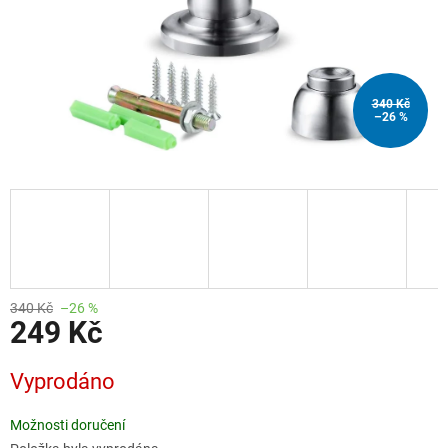
340 Kč
–26 %
340 Kč
–26 %
249 Kč
Měrná
Vyprodáno
cena:
Možnosti doručení