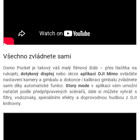
Všechno zvládnete sami
Osmo Pocket je takový váš malý filmový štáb – přes tlačítka na
rukojeti
, dotykový displej
nebo skrze
aplikaci DJI Mimo
ovládáte
nastavení kamery a gimbalu a dokonce i kalibraci gimbalu zvládnete
sami díky automatické funkci.
Story mode
v aplikaci vám umožní
natáčet podle předpřipravených scénářů, dále si můžete vyhrát s
filtry, vodoznaky, speciálními efekty a doprovodnou hudbou z DJI
knihovny.