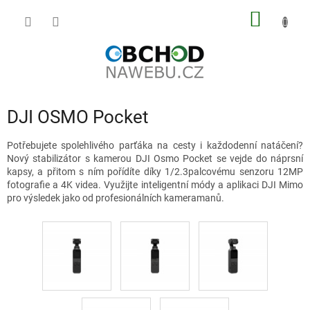
Přejít
NÁKUP
na
obsah
KOŠÍK
DJI OSMO Pocket
Potřebujete spolehlivého parťáka na cesty i každodenní natáčení?
Nový stabilizátor s kamerou DJI Osmo Pocket se vejde do náprsní
kapsy, a přitom s ním pořídíte díky 1/2.3palcovému senzoru 12MP
fotografie a 4K videa. Využijte inteligentní módy a aplikaci DJI Mimo
pro výsledek jako od profesionálních kameramanů.