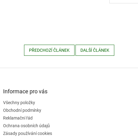
PŘEDCHOZÍ ČLÁNEK
DALŠÍ ČLÁNEK
Z
á
p
a
Informace pro vás
t
Všechny položky
í
Obchodní podmínky
Reklamační řád
Ochrana osobních údajů
Zásady používání cookies