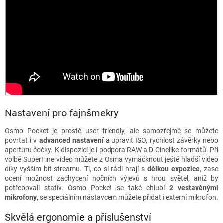
Nastavení pro fajnšmekry
Osmo Pocket je prostě user friendly, ale samozřejmě se můžete
povrtat i v
advanced nastavení
a upravit ISO, rychlost závěrky nebo
aperturu čočky. K dispozici je i podpora RAW a D-Cinelike formátů. Při
volbě SuperFine video můžete z Osma vymáčknout ještě hladší video
díky vyšším bit-streamu. Ti, co si rádi hrají s
délkou expozice
, zase
ocení možnost zachycení nočních výjevů s hrou světel, aniž by
potřebovali stativ. Osmo Pocket se také chlubí
2 vestavěnými
mikrofony
, se speciálním nástavcem můžete přidat i externí mikrofon.
Skvělá ergonomie a příslušenství