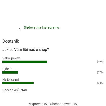
Sledovat na Instagramu
Dotazník
Jak se Vám líbí náš e-shop?
Velmi pěkný
(49%)
Ujde to
(17%)
Nelíbí se mi
(34%)
Počet hlasů:
340
Myprovas.cz
Obchodnawebu.cz