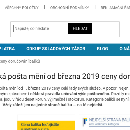
VŠECHNY POLOŽKY
OBCHODNÍ PODMÍNKY
REKLAMAČNÍ ŘÁ
HLEDAT
PLATBA
ODKUP SKLADOVÝCH ZÁSOB
BLOG
O NÁ
eny doručování balíků
á pošta mění od března 2019 ceny dor
ošta mění od 1. března 2019 ceny celé řady svých služeb. A pozor. Nejen,
tným způsobem
i některá pravidla určování výše poštovného.
Rozdíly me
a, jsou v řádu desetikorun, výjimečně i stokorun. Kategorie balíků se nyn
ů.
Vždy záleží jen na jedné straně balíku ... na té nejdelší.