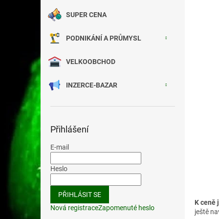
SUPER CENA
PODNIKÁNÍ A PRŮMYSL
VELKOOBCHOD
INZERCE-BAZAR
Přihlášení
E-mail
Heslo
PŘIHLÁSIT SE
K ceně 
Nová registrace
Zapomenuté heslo
ještě na