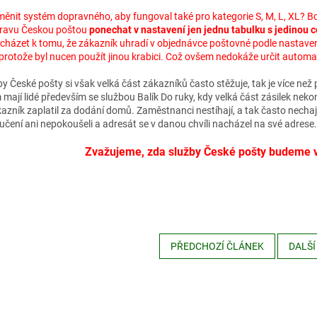
měnit systém dopravného, aby fungoval také pro kategorie S, M, L, XL? 
ravu Českou poštou
ponechat v nastavení jen jednu tabulku s jedinou
cházet k tomu, že zákazník uhradí v objednávce poštovné podle nastavení
 protože byl nucen použít jinou krabici. Což ovšem nedokáže určit autom
y České pošty si však velká část zákazníků často stěžuje, tak je více než p
mají lidé především se službou Balík Do ruky, kdy velká část zásilek nekon
kazník zaplatil za dodání domů. Zaměstnanci nestíhají, a tak často nechají 
učení ani nepokoušeli a adresát se v danou chvíli nacházel na své adrese.
Zvažujeme, zda služby České pošty budeme vy
PŘEDCHOZÍ ČLÁNEK
DALŠÍ