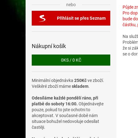
nebo
Půjde z
Pro dop
Přihlásit se přes Seznam
bude do
částku,
Na služb
Problém 
Nákupní košík
že si zá
se o dor
0
KS /
0 KČ
Minimální objednávka
250Kč
ve zboží.
Veškěré zboží máme
skladem
.
Odesíláme každé pondělí ráno, při
platbě do soboty 16:00.
Objednávejte
pouze, pokud to jste ochotni to
akceptovat. V současné době nám
situace bohužel nedovoluje odesílat
častěji.