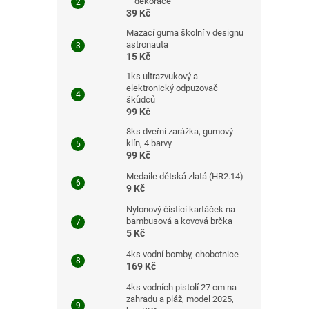
– dekorace
39 Kč
Mazací guma školní v designu
astronauta
15 Kč
1ks ultrazvukový a
elektronický odpuzovač
škůdců
99 Kč
8ks dveřní zarážka, gumový
klín, 4 barvy
99 Kč
Medaile dětská zlatá (HR2.14)
9 Kč
Nylonový čistící kartáček na
bambusová a kovová brčka
5 Kč
4ks vodní bomby, chobotnice
169 Kč
4ks vodních pistolí 27 cm na
zahradu a pláž, model 2025,