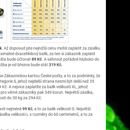
k
. Až doposud jste nejnižší cenu mohli zaplatit za zásilku
málně dvacetikilový balík, za ten si zákazník zaplatil
Pošta bude účtovat
89 Kč
. A sáhnout pořádně hluboko do
užba je od března bude stát
319 Kč.
 se Zákaznickou kartou České pošty, a to za podmínky, že
egorie S, jehož nejdelší strana nesmí být delší než 35
Kč. A nejvíce zaplatíte za balík velikosti XL, jehož
, pro věrné zákazníky pak 349 korun. Největší zásilka,
osti do 30 kg za 294 Kč.
ravit nejméně
99 Kč
, a to za balík velikosti S. Největší
zásilka velikosti L s rozměry do 60 centimetrů, a to za