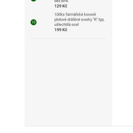
bez BPA
129 Kč
100ks farmářské kovové
plotové drátěné svorky "R" typ,
ušlechtilá ocel
199 Kč
Z