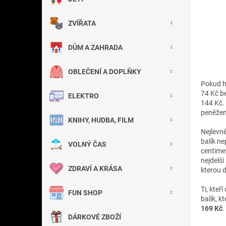
a
n
ZVÍŘATA
e
l
DŮM A ZAHRADA
OBLEČENÍ A DOPLŇKY
Pokud hl
74 Kč be
ELEKTRO
144 Kč. 
peněženk
KNIHY, HUDBA, FILM
Nejlevně
balík ne
VOLNÝ ČAS
centime
nejdelš
ZDRAVÍ A KRÁSA
kterou d
Ti, kteř
FUN SHOP
balík, k
169 Kč
.
DÁRKOVÉ ZBOŽÍ