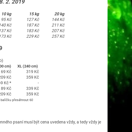
8. 2. 2019
10 kg
15 kg
20 kg
95 Kč
127 Kč
144 Kč
140 Kč
187 Kč
211 Kč
137 Kč
183 Kč
207 Kč
173 Kč
229 Kč
257 Kč
9
o)
100 cm)
XL (240 cm)
169 Kč
319 Kč
209 Kč
359 Kč
9 Kč *
-
189 Kč
339 Kč
209 Kč
359 Kč
 balíčku přesáhnout 60
enného psaní musí být cena uvedena vždy, a tedy vždy je