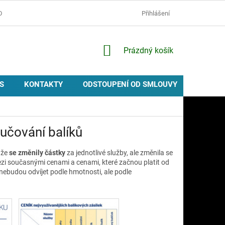
D
OCHRANA OSOBNÍCH ÚDAJŮ
ZÁSADY POUŽÍVÁNÍ COOKIES
Přihlášení
NÁKUPNÍ
Prázdný košík
KOŠÍK
S
KONTAKTY
ODSTOUPENÍ OD SMLOUVY
PROVIZ
učování balíků
 že
se změnily částky
za jednotlivé služby, ale změnila se
zi současnými cenami a cenami, které začnou platit od
í nebudou odvíjet podle hmotnosti, ale podle