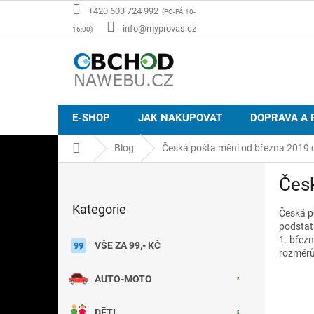
Přejít
+420 603 724 992
na
info@myprovas.cz
obsah
E-SHOP
JAK NAKUPOVAT
DOPRAVA A 
Domů
Blog
Česká pošta mění od března 2019 c
P
Česk
o
Přeskočit
s
Kategorie
kategorie
Česká p
t
podsta
r
1. březn
a
VŠE ZA 99,- KČ
rozměr
n
n
AUTO-MOTO
í
p
DĚTI