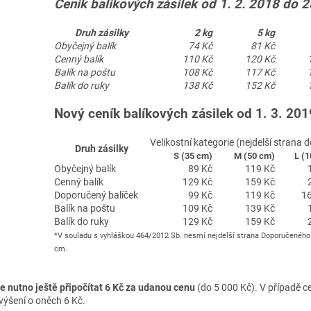
Ceník balíkových zásilek od 1. 2. 2018 do 2
Druh zásilky
2 kg
5 kg
Obyčejný balík
74 Kč
81 Kč
Cenný balík
110 Kč
120 Kč
Balík na poštu
108 Kč
117 Kč
Balík do ruky
138 Kč
152 Kč
Nový ceník balíkových zásilek od 1. 3. 201
Velikostní kategorie (nejdelší strana d
Druh zásilky
S (35 cm)
M (50 cm)
L (
Obyčejný balík
89 Kč
119 Kč
Cenný balík
129 Kč
159 Kč
Doporučený balíček
99 Kč
119 Kč
16
Balík na poštu
109 Kč
139 Kč
Balík do ruky
129 Kč
159 Kč
*V souladu s vyhláškou 464/2012 Sb. nesmí nejdelší strana Doporučeného
cm.
je nutno ještě připočítat 6 Kč za udanou cenu
(do 5 000 Kč). V případě c
výšení o oněch 6 Kč.