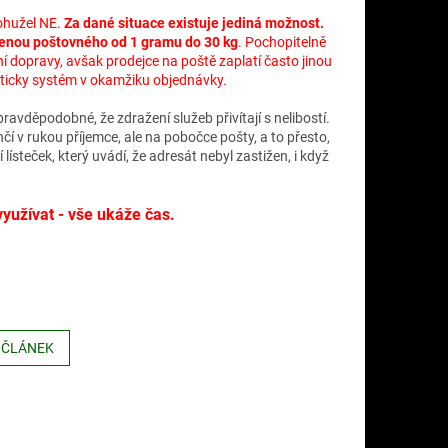
Bohužel NE.
Za dané situace existuje jediná možnost.
 cenou poštovného od 1 gramu do 30 kg
. Pochopitelně
 dopravy, avšak prodejce na poště zaplatí často jinou
aticky systém v okamžiku objednávky.
ravděpodobné, že zdražení služeb přivítají s nelibostí.
čí v rukou příjemce, ale na pobočce pošty, a to přesto,
lísteček, který uvádí, že adresát nebyl zastižen, i když
užívat - vše ukáže čas.
 ČLÁNEK