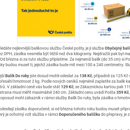
edáte nejlevnější balíkovou službu České pošty, je jí služba
Obyčejný balí
z DPH, zásilka nesměla být těžší než dva kilogramy. Nejdražší pak byl maxi
Od března si za tuto službu připlatíme. Za nejmenší balík (do 35 cm) si 
y budou muset ti, jejichž zásilka bude mít mezi 100 a 240 centimetry. Sl
jší
Balík Do ruky
jste dosud mohli odeslat za
138 Kč
, případně za 125 Kč
přesáhl hmotnost 2 kg. Podle nových ceníků nejméně zaplatíte za balík kat
trů. V základní ceně vás bude stát
129 Kč
, se Zákaznickou kartou pak 119 
í strana musí měřit maximálně 240 cm. Základní cenu uvádí Pošta
359 Kč
oposud mohl zákazník v rámci služby Balík Do ruky, byla zásilka o hmotn
í odesílají zásilku doporučeně, si od března tohoto roku budou muset přip
terý je ochotný vzít služba v rámci
Doporučeného balíčku
do přepravy, je 