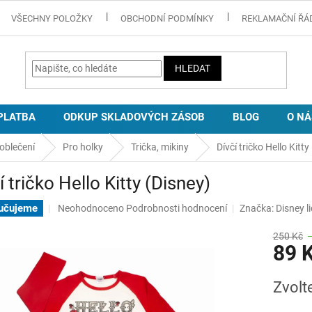
VŠECHNY POLOŽKY
OBCHODNÍ PODMÍNKY
REKLAMAČNÍ ŘÁ
HLEDAT
PLATBA
ODKUP SKLADOVÝCH ZÁSOB
BLOG
O NÁ
oblečení
Pro holky
Trička, mikiny
Dívčí tričko Hello Kitty
í tričko Hello Kitty (Disney)
Průměrné
učujeme
Neohodnoceno
Podrobnosti hodnocení
Značka:
Disney l
hodnocení
produktu
250 Kč
89 
je
0,0
z
Měrná
Zvolt
5
cena:
hvězdiček.