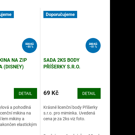
ujeme
Doporučujeme
500 Kč
380 Kč
–80 %
–81 %
KINA NA ZIP
SADA 2KS BODY
A (DISNEY)
PŘÍŠERKY S.R.O.
(DISNEY)
69 Kč
DETAIL
DETAIL
ylová a pohodlná
Krásné licenční body Příšerky
icenční mikina na
s.r.o. pro miminka. Uvedená
í lem mikiny a
cena je za 2ks viz foto.
zakončen elastickým