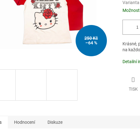
Varianta
Možnosti
250 Kč
–64 %
Krásné, p
na každo
Detailní 
TISK
s
Hodnocení
Diskuze