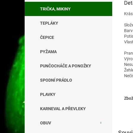
Det
TRIČKA, MIKINY
Krás
TEPLÁKY
Slož
Barv
Poti
ČEPICE
Vlas
PYŽAMA
Pran
Výro
Nesu
PUNČOCHÁČE A PONOŽKY
Žehl
Neči
SPODNÍ PRÁDLO
PLAVKY
Zbož
KARNEVAL A PŘEVLEKY
OBUV
Souvi