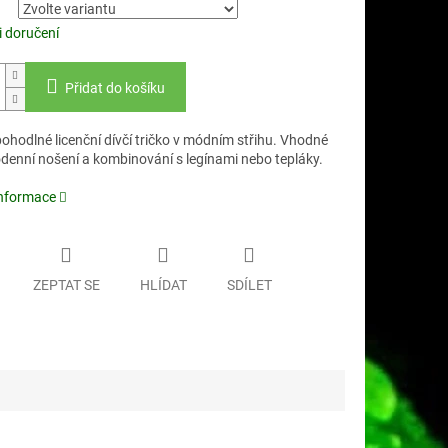
 doručení
Přidat do košíku
ohodlné licenční dívčí tričko v módním střihu. Vhodné
denní nošení a kombinování s legínami nebo tepláky.
informace
ZEPTAT SE
HLÍDAT
SDÍLET