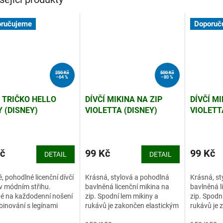
ručujeme
Doporuč
250 Kč
500 Kč
–64 %
–80 %
Í TRIČKO HELLO
DÍVČÍ MIKINA NA ZIP
DÍVČÍ MI
Y (DISNEY)
VIOLETTA (DISNEY)
VIOLETT
č
99 Kč
99 Kč
DETAIL
DETAIL
, pohodlné licenční dívčí
Krásná, stylová a pohodlná
Krásná, st
 v módním střihu.
bavlněná licenční mikina na
bavlněná l
é na každodenní nošení
zip. Spodní lem mikiny a
zip. Spodn
inování s legínami
rukávů je zakončen elastickým
rukávů je 
epláky.
úpletem.
úpletem.