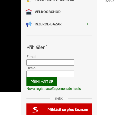
92/98
VELKOOBCHOD
INZERCE-BAZAR
Přihlášení
E-mail
Heslo
PŘIHLÁSIT SE
Nová registrace
Zapomenuté heslo
nebo
Přihlásit se přes Seznam