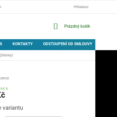
D
OCHRANA OSOBNÍCH ÚDAJŮ
ZÁSADY POUŽÍVÁNÍ COOKIES
Přihlášení
NÁKUPNÍ
Prázdný košík
KOŠÍK
S
KONTAKTY
ODSTOUPENÍ OD SMLOUVY
PROVIZ
 (Disney)
icence
–64 %
Kč
e variantu