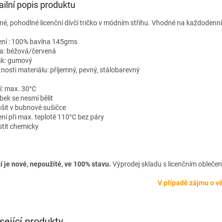
ailní popis produktu
né, pohodlné licenční dívčí tričko v módním střihu. Vhodné na každodenní
ení : 100% bavlna 145gms
a: béžová/červená
sk: gumový
tnosti materiálu: příjemný, pevný, stálobarevný
í: max. 30°C
bek se nesmí bělit
šit v bubnové sušičce
ení při max. teplotě 110°C bez páry
stit chemicky
í je nové, nepoužité, ve 100% stavu.
Výprodej skladu s licenčním oblečen
V případě zájmu o vě
sející produkty