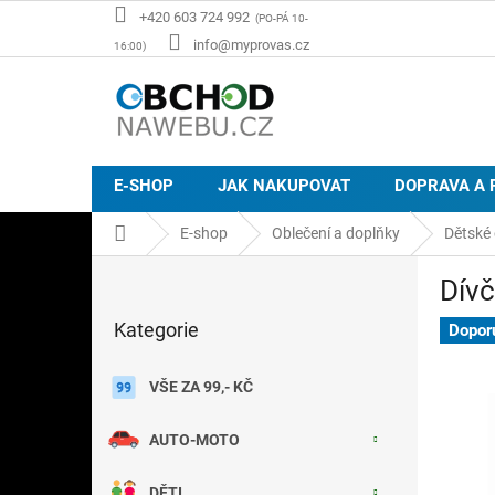
Přejít
+420 603 724 992
na
info@myprovas.cz
obsah
E-SHOP
JAK NAKUPOVAT
DOPRAVA A 
Domů
E-shop
Oblečení a doplňky
Dětské 
P
Dívč
o
Přeskočit
s
Kategorie
kategorie
Dopor
t
r
a
VŠE ZA 99,- KČ
n
n
AUTO-MOTO
í
p
DĚTI