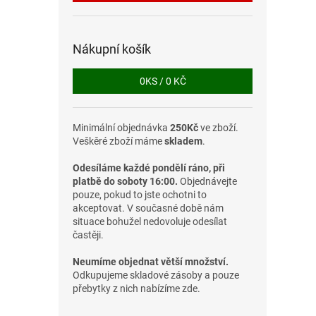
Nákupní košík
0
KS /
0 KČ
Minimální objednávka
250Kč
ve zboží.
Veškěré zboží máme
skladem
.
Odesíláme každé pondělí ráno, při
platbě do soboty 16:00.
Objednávejte
pouze, pokud to jste ochotni to
akceptovat. V současné době nám
situace bohužel nedovoluje odesílat
častěji.
Neumíme objednat větší množství.
Odkupujeme skladové zásoby a pouze
přebytky z nich nabízíme zde.