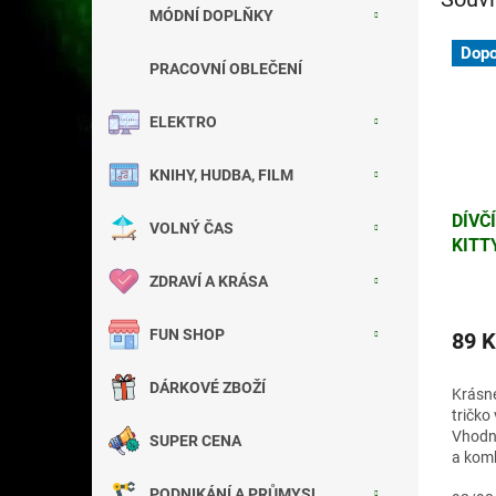
MÓDNÍ DOPLŇKY
Dopo
PRACOVNÍ OBLEČENÍ
ELEKTRO
KNIHY, HUDBA, FILM
DÍVČ
VOLNÝ ČAS
KITT
ZDRAVÍ A KRÁSA
FUN SHOP
89 K
DÁRKOVÉ ZBOŽÍ
Krásné
tričko
Vhodn
SUPER CENA
a komb
nebo t
PODNIKÁNÍ A PRŮMYSL