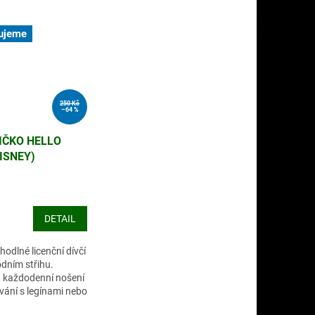
ujeme
250 Kč
–64 %
RIČKO HELLO
ISNEY)
DETAIL
hodlné licenční dívčí
ódním střihu.
 každodenní nošení
ání s legínami nebo