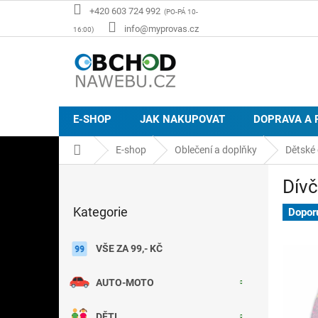
Přejít
+420 603 724 992
na
info@myprovas.cz
obsah
E-SHOP
JAK NAKUPOVAT
DOPRAVA A 
Domů
E-shop
Oblečení a doplňky
Dětské 
P
Dívč
o
Přeskočit
s
Kategorie
kategorie
Dopor
t
r
a
VŠE ZA 99,- KČ
n
n
AUTO-MOTO
í
p
DĚTI