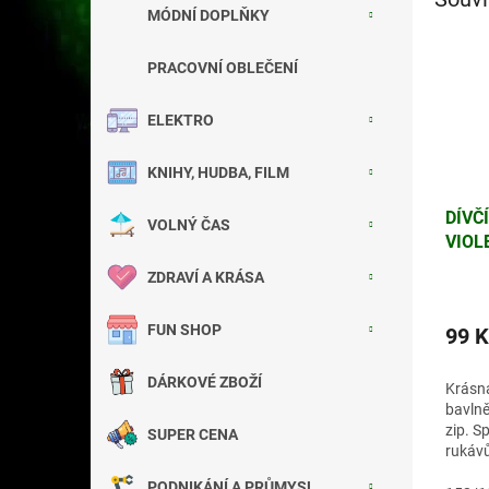
MÓDNÍ DOPLŇKY
PRACOVNÍ OBLEČENÍ
ELEKTRO
KNIHY, HUDBA, FILM
DÍVČ
VOLNÝ ČAS
VIOL
ZDRAVÍ A KRÁSA
FUN SHOP
99 K
DÁRKOVÉ ZBOŽÍ
Krásná
bavlně
zip. S
SUPER CENA
rukávů
úplet
PODNIKÁNÍ A PRŮMYSL