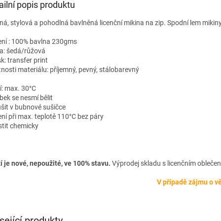
ailní popis produktu
ná, stylová a pohodlná bavlněná licenční mikina na zip. Spodní lem mikin
ení : 100% bavlna 230gms
a: šedá/růžová
k: transfer print
tnosti materiálu: příjemný, pevný, stálobarevný
í: max. 30°C
bek se nesmí bělit
šit v bubnové sušičce
ení při max. teplotě 110°C bez páry
stit chemicky
í je nové, nepoužité, ve 100% stavu.
Výprodej skladu s licenčním oblečen
V případě zájmu o vě
sející produkty