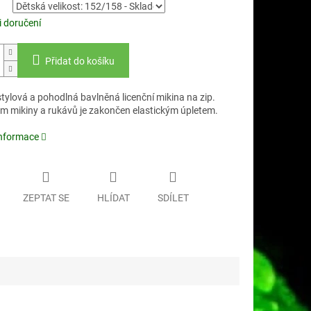
 doručení
Přidat do košíku
tylová a pohodlná bavlněná licenční mikina na zip.
em mikiny a rukávů je zakončen elastickým úpletem.
informace
ZEPTAT SE
HLÍDAT
SDÍLET