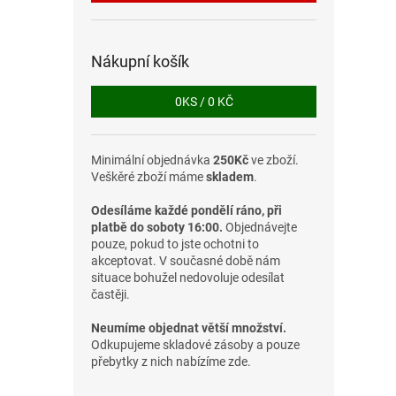
Nákupní košík
0
KS /
0 KČ
Minimální objednávka
250Kč
ve zboží.
Veškěré zboží máme
skladem
.
Odesíláme každé pondělí ráno, při
platbě do soboty 16:00.
Objednávejte
pouze, pokud to jste ochotni to
akceptovat. V současné době nám
situace bohužel nedovoluje odesílat
častěji.
Neumíme objednat větší množství.
Odkupujeme skladové zásoby a pouze
přebytky z nich nabízíme zde.