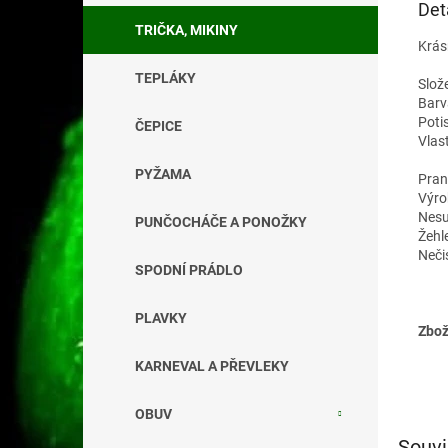
Det
TRIČKA, MIKINY
Krás
TEPLÁKY
Slož
Barv
Potis
ČEPICE
Vlas
PYŽAMA
Pran
Výro
Nesu
PUNČOCHÁČE A PONOŽKY
Žehl
Neči
SPODNÍ PRÁDLO
PLAVKY
Zbož
KARNEVAL A PŘEVLEKY
OBUV
Souvi