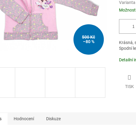
Varianta
Možnosti
500 Kč
–80 %
Krásná, s
Spodní l
Detailní 
TISK
s
Hodnocení
Diskuze