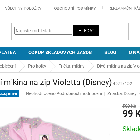
VŠECHNY POLOŽKY
OBCHODNÍ PODMÍNKY
REKLAMAČNÍ ŘÁ
HLEDAT
PLATBA
ODKUP SKLADOVÝCH ZÁSOB
BLOG
O NÁ
oblečení
Pro holky
Trička, mikiny
Dívčí mikina na zip Vio
í mikina na zip Violetta (Disney)
4572/152
Průměrné
učujeme
Neohodnoceno
Podrobnosti hodnocení
Značka:
Disney l
hodnocení
produktu
500 Kč
99 
je
0,0
z
Měrná
Skla
5
cena:
hvězdiček.