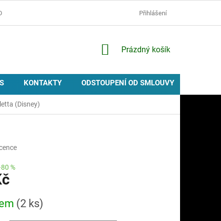
D
OCHRANA OSOBNÍCH ÚDAJŮ
ZÁSADY POUŽÍVÁNÍ COOKIES
Přihlášení
NÁKUPNÍ
Prázdný košík
KOŠÍK
S
KONTAKTY
ODSTOUPENÍ OD SMLOUVY
PROVIZ
letta (Disney)
icence
–80 %
Kč
dem
(2 ks)