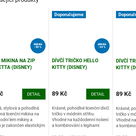
Doporučujeme
Doporuč
500 Kč
250 Kč
–80 %
–64 %
Í MIKINA NA ZIP
DÍVČÍ TRIČKO HELLO
DÍVČÍ T
ETTA (DISNEY)
KITTY (DISNEY)
KITTY (D
č
89 Kč
89 Kč
DETAIL
DETAIL
, stylová a pohodlná
Krásné, pohodlné licenční dívčí
Krásné, po
ná licenční mikina na
tričko v módním střihu.
tričko v m
podní lem mikiny a
Vhodné na každodenní nošení
Vhodné na
 je zakončen elastickým
a kombinování s legínami
a kombinov
em.
nebo tepláky.
tepláky.