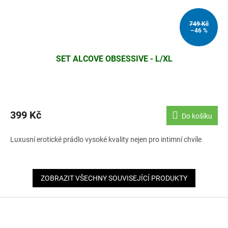
749 Kč
–46 %
SET ALCOVE OBSESSIVE - L/XL
399 Kč
Do košíku
Luxusní erotické prádlo vysoké kvality nejen pro intimní chvíle
ZOBRAZIT VŠECHNY SOUVISEJÍCÍ PRODUKTY
Z
á
p