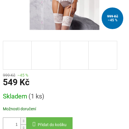
999 Kč
–45 %
999 Kč
–45 %
549 Kč
Měrná
Skladem
(1 ks)
cena:
Možnosti doručení
Přidat do košíku