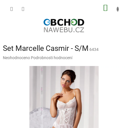
Přejít
NÁKUP
na
obsah
KOŠÍK
Set Marcelle Casmir - S/M
6434
Průměrné
Neohodnoceno
Podrobnosti hodnocení
hodnocení
produktu
je
0,0
z
5
hvězdiček.