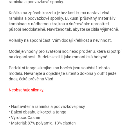
ramínka a podvazkové sponky.
Košilka na způsob korzetu je bez kostic, má nastavitelná
ramínka a podvazkové sponky. Luxusní průsvitný materiál v
kombinaci s nádhernou krajkou a šněrováním uprostřed
působí neodolatelně. Navrženo tak, abyste se cítila výjimečně.
Volánky na spodní části Vám dodají křehkost a nevinnost.
Model je vhodný pro svatební noc nebo pro ženu, která si potrpí
na elegantnost. Budete se cítit jako romantická bohyně.
Perfektní tanga s krajkou na bocích jsou součástí tohoto
modelu. Neváhejte a objednejte si tento dokonalý outfit ještě
dnes, čeká právě na Vás!
Neobsahuje silonky.
• Nastavitelná ramínka a podvazkové pásy
• Balení obsahuje korzet a tanga
• Výrobce: Casmir
• Materiál: 87% polyamid, 13% elasten