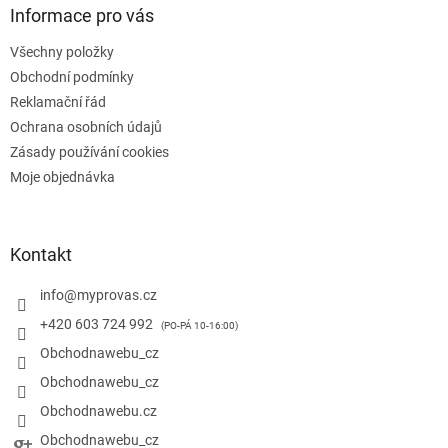
a
Informace pro vás
t
Všechny položky
í
Obchodní podmínky
Reklamační řád
Ochrana osobních údajů
Zásady používání cookies
Moje objednávka
Kontakt
info
@
myprovas.cz
+420 603 724 992
Obchodnawebu_cz
Obchodnawebu_cz
Obchodnawebu.cz
Obchodnawebu_cz