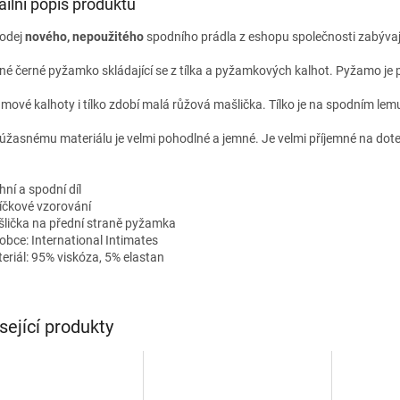
ailní popis produktu
odej
nového, nepoužitého
spodního prádla z eshopu společnosti zabývaj
né černé pyžamko skládající se z tílka a pyžamkových kalhot. Pyžamo je 
mové kalhoty i tílko zdobí malá růžová mašlička. Tílko je na spodním lem
 úžasnému materiálu je velmi pohodlné a jemné.
Je velmi příjemné na dote
hní a spodní díl
díčkové vzorování
šlička na přední straně pyžamka
robce: International Intimates
teriál: 95% viskóza, 5% elastan
sející produkty