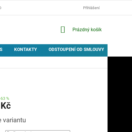
D
OCHRANA OSOBNÍCH ÚDAJŮ
ZÁSADY POUŽÍVÁNÍ COOKIES
Přihlášení
NÁKUPNÍ
Prázdný košík
KOŠÍK
S
KONTAKTY
ODSTOUPENÍ OD SMLOUVY
PROVIZ
–63 %
 Kč
e variantu