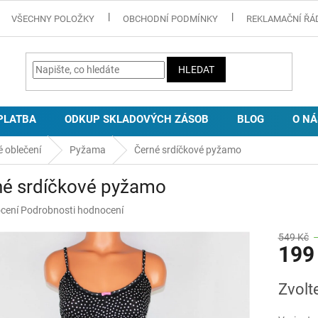
VŠECHNY POLOŽKY
OBCHODNÍ PODMÍNKY
REKLAMAČNÍ ŘÁ
HLEDAT
PLATBA
ODKUP SKLADOVÝCH ZÁSOB
BLOG
O NÁ
 oblečení
Pyžama
Černé srdíčkové pyžamo
né srdíčkové pyžamo
né
cení
Podrobnosti hodnocení
ní
u
549 Kč
199
Měrná
Zvolt
cena:
ek.