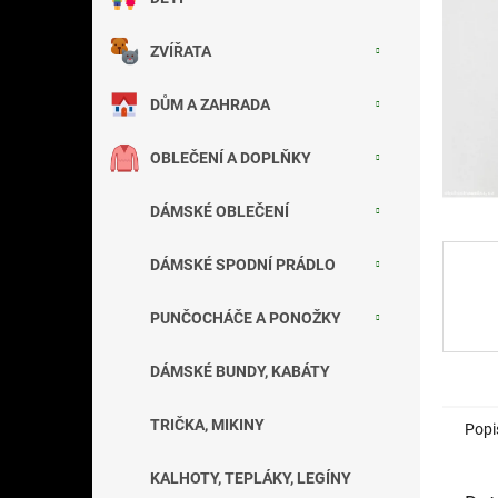
a
n
ZVÍŘATA
e
l
DŮM A ZAHRADA
OBLEČENÍ A DOPLŇKY
DÁMSKÉ OBLEČENÍ
DÁMSKÉ SPODNÍ PRÁDLO
PUNČOCHÁČE A PONOŽKY
DÁMSKÉ BUNDY, KABÁTY
TRIČKA, MIKINY
Popi
KALHOTY, TEPLÁKY, LEGÍNY