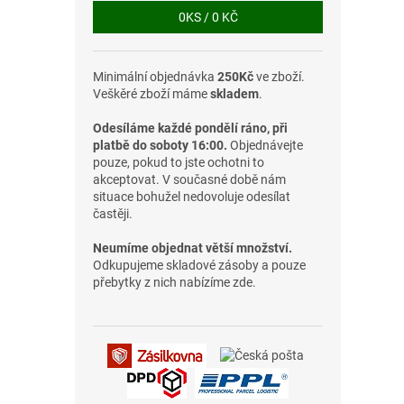
0
KS /
0 KČ
Minimální objednávka
250Kč
ve zboží.
Veškěré zboží máme
skladem
.
Odesíláme každé pondělí ráno, při
platbě do soboty 16:00.
Objednávejte
pouze, pokud to jste ochotni to
akceptovat. V současné době nám
situace bohužel nedovoluje odesílat
častěji.
Neumíme objednat větší množství.
Odkupujeme skladové zásoby a pouze
přebytky z nich nabízíme zde.