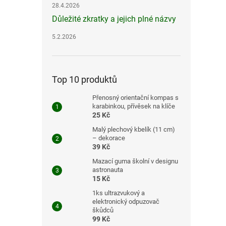
28.4.2026
Důležité zkratky a jejich plné názvy
5.2.2026
Top 10 produktů
Přenosný orientační kompas s
karabinkou, přívěsek na klíče
25 Kč
Malý plechový kbelík (11 cm)
– dekorace
39 Kč
Mazací guma školní v designu
astronauta
15 Kč
1ks ultrazvukový a
elektronický odpuzovač
škůdců
99 Kč