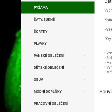
Det
PYŽAMA
Výpr
ŠATY, SUKNĚ
Krás
Pyža
ŠORTKY
Díky
PLAVKY
• Vrc
PÁNSKÉ OBLEČENÍ
• Sr
• Ma
• Vý
DĚTSKÉ OBLEČENÍ
• Ma
OBUV
Souvi
MÓDNÍ DOPLŇKY
PRACOVNÍ OBLEČENÍ