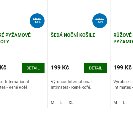
549 Kč
549 Kč
–63 %
–63 %
RÉ PYŽAMOVÉ
ŠEDÁ NOČNÍ KOŠILE
RŮŽOVÉ 
HOTY
PYŽAMO
 Kč
199 Kč
199 Kč
DETAIL
DETAIL
e: International
Výrobce: International
Výrobce: I
tes - René Rofé.
Intimates - René Rofé.
Intimates 
M
L
XL
M
L