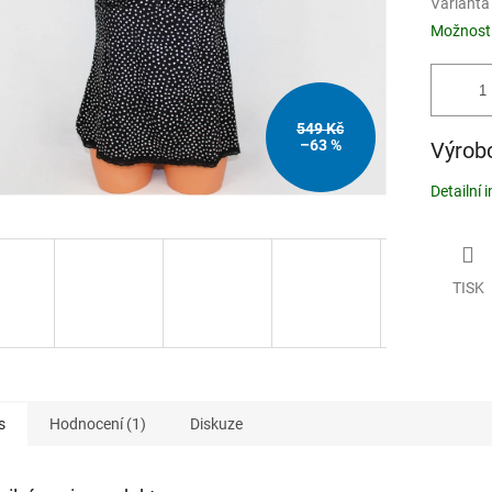
Varianta
Možnosti
549 Kč
–63 %
Výrobc
Detailní 
TISK
s
Hodnocení (1)
Diskuze