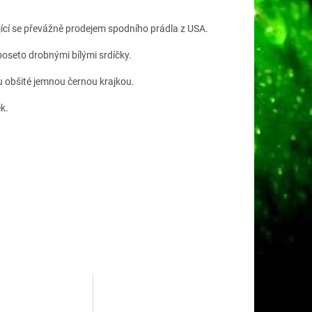
ící se převážně prodejem spodního prádla z USA.
poseto drobnými bílými srdíčky.
u obšité jemnou černou krajkou.
k.