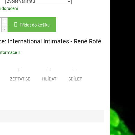
 doručení
Přidat do košíku
e: International Intimates - René Rofé.
informace
ZEPTAT SE
HLÍDAT
SDÍLET