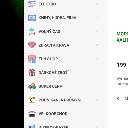
ELEKTRO
KNIHY, HUDBA, FILM
VOLNÝ ČAS
MOD
KAL
ZDRAVÍ A KRÁSA
FUN SHOP
199
DÁRKOVÉ ZBOŽÍ
Výrobc
Intima
SUPER CENA
S
M
PODNIKÁNÍ A PRŮMYSL
VELKOOBCHOD
INZERCE-BAZAR