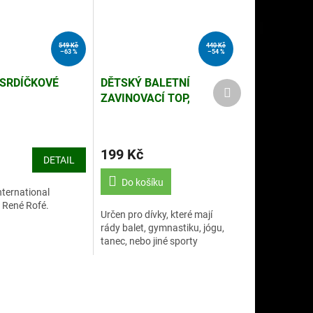
549 Kč
440 Kč
–63 %
–54 %
SRDÍČKOVÉ
DĚTSKÝ BALETNÍ
Další
ZAVINOVACÍ TOP,
produkt
DLOUHÉ RUKÁVY, M
199 Kč
DETAIL
Do košíku
nternational
- René Rofé.
Určen pro dívky, které mají
rády balet, gymnastiku, jógu,
tanec, nebo jiné sporty