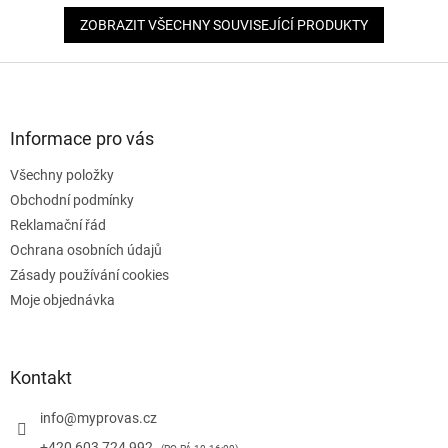
ZOBRAZIT VŠECHNY SOUVISEJÍCÍ PRODUKTY
Z
á
p
a
Informace pro vás
t
Všechny položky
í
Obchodní podmínky
Reklamační řád
Ochrana osobních údajů
Zásady používání cookies
Moje objednávka
Kontakt
info
@
myprovas.cz
+420 603 724 992