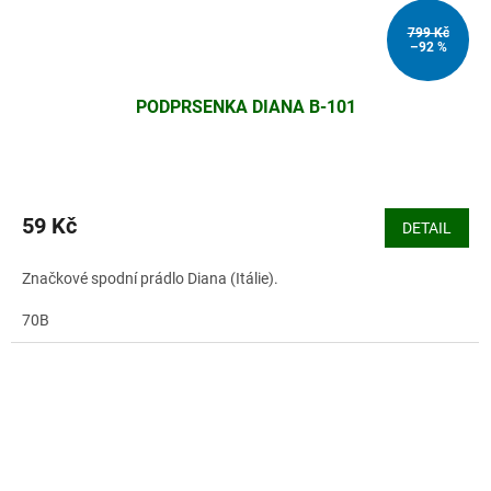
799 Kč
–92 %
PODPRSENKA DIANA B-101
59 Kč
DETAIL
Značkové spodní prádlo Diana (Itálie).
70B