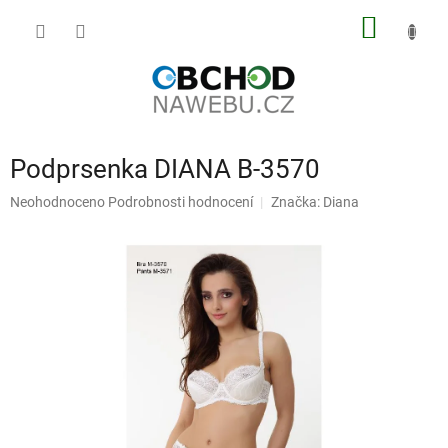
Přejít
NÁKUP
na
obsah
KOŠÍK
Podprsenka DIANA B-3570
Průměrné
Neohodnoceno
Podrobnosti hodnocení
Značka:
Diana
hodnocení
produktu
je
0,0
z
5
hvězdiček.