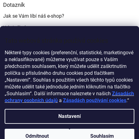
Dotazník
Jak se Vám líbí náš e-shop?
Velmi pěkný
(49%)
Tato webová stránka používá cookies
Ujde to
(17%)
Některé typy cookies (preferenční, statistické, marketingové
Nelíbí se mi
a neklasifikované) můžeme využívat pouze s Vaším
(34%)
předchozím souhlasem, který můžete udělit zaškrtnutím
Počet hlasů:
340
políčka u příslušného druhu cookies pod tlačítkem
„Nastavení“. Souhlas s použitím všech těchto typů cookies
můžete udělit také jednoduše jedním kliknutím na tlačítko
Myprovas.cz
Obchodnawebu.cz
„Souhlasím“. Další informace naleznete v našich
Zásadách
ochrany osobních údajů
a
Zásadách používání cookies
.“
Nastavení
Vytvořil Shoptet
Odmítnout
Souhlasím
Copyright 2026
Obchodnawebu
. Všechna práva vyhrazena.