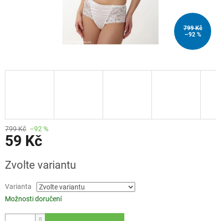
799 Kč
–92 %
799 Kč
–92 %
59 Kč
Měrná
Zvolte variantu
cena:
Varianta
Možnosti doručení