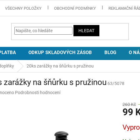
VŠECHNY POLOŽKY
OBCHODNÍ PODMÍNKY
REKLAMAČNÍ ŘÁ
HLEDAT
PLATBA
ODKUP SKLADOVÝCH ZÁSOB
BLOG
O NÁ
doplňky
20ks zarážky na šňůrku s pružinou
 zarážky na šňůrku s pružinou
63/5078
né
noceno
Podrobnosti hodnocení
ní
u
260 Kč
99 
Měrná
Vypr
cena:
ek.