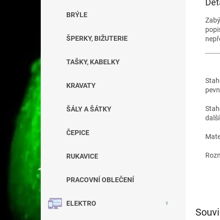
Det
BRÝLE
Zab
popi
ŠPERKY, BIŽUTERIE
nepř
TAŠKY, KABELKY
Stah
KRAVATY
pevn
Stah
ŠÁLY A ŠÁTKY
další
ČEPICE
Mate
Rozm
RUKAVICE
PRACOVNÍ OBLEČENÍ
ELEKTRO
Souvi