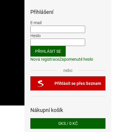
Přihlášení
E-mail
Heslo
PŘIHLÁSIT SE
Nová registrace
Zapomenuté heslo
nebo
Přihlásit se přes Seznam
Nákupní košík
0
KS /
0 KČ