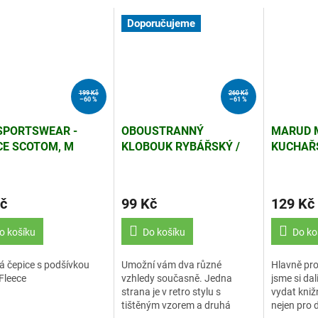
Doporučujeme
199 Kč
260 Kč
–60 %
–61 %
SPORTSWEAR -
OBOUSTRANNÝ
MARUD 
CE SCOTOM, M
KLOBOUK RYBÁŘSKÝ /
KUCHAŘS
TURISTICKÝ S POTISKEM
ŠÉFKUC
GRAFFITI
č
99 Kč
129 Kč
o košíku
Do košíku
Do ko
á čepice s podšívkou
Umožní vám dva různé
Hlavně prot
Fleece
vzhledy současně. Jedna
jsme si dali
strana je v retro stylu s
vydat kniž
tištěným vzorem a druhá
nejen pro 