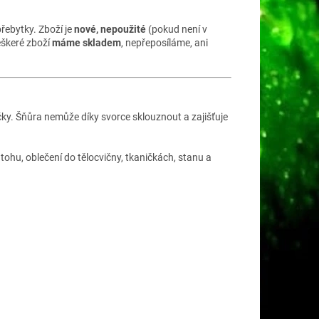
řebytky. Zboží je
nové, nepoužité
(pokud není v
eškeré zboží
máme skladem
, nepřeposíláme, ani
ičky. Šňůra nemůže díky svorce sklouznout a zajišťuje
ohu, oblečení do tělocvičny, tkaničkách, stanu a