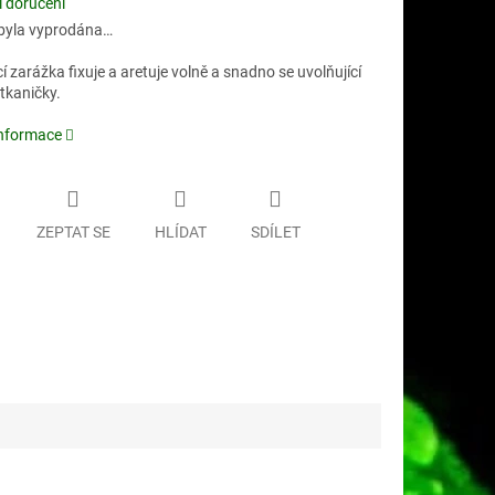
 doručení
byla vyprodána…
 zarážka fixuje a aretuje volně a snadno se uvolňující
tkaničky.
informace
ZEPTAT SE
HLÍDAT
SDÍLET