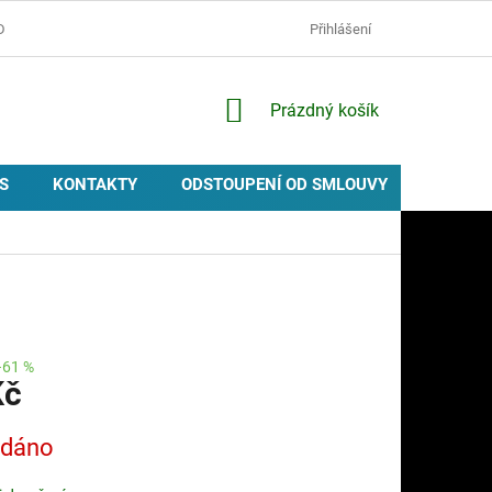
D
OCHRANA OSOBNÍCH ÚDAJŮ
ZÁSADY POUŽÍVÁNÍ COOKIES
Přihlášení
NÁKUPNÍ
Prázdný košík
KOŠÍK
S
KONTAKTY
ODSTOUPENÍ OD SMLOUVY
PROVIZ
–61 %
Kč
odáno