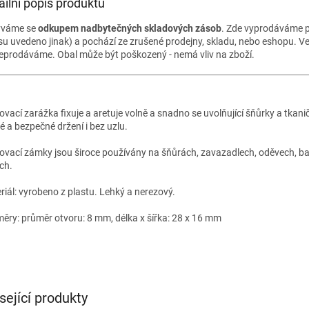
ailní popis produktu
ýváme se
odkupem nadbytečných skladových zásob
. Zde vyprodáváme p
su uvedeno jinak) a pochází ze zrušené prodejny, skladu, nebo eshopu. V
eprodáváme. Obal může být poškozený - nemá vliv na zboží.
ovací zarážka fixuje a aretuje volně a snadno se uvolňující šňůrky a tkan
é a bezpečné držení i bez uzlu.
ovací zámky jsou široce používány na šňůrách, zavazadlech, oděvech, bat
ch.
riál: vyrobeno z plastu. Lehký a nerezový.
ěry: průměr otvoru: 8 mm, délka x šířka: 28 x 16 mm
sející produkty