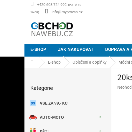
Přejít
+420 603 724 992
na
info@myprovas.cz
obsah
E-SHOP
JAK NAKUPOVAT
DOPRAVA A 
Domů
E-shop
Oblečení a doplňky
Módní 
P
20ks
o
Přeskočit
s
Průměr
Kategorie
Neohod
kategorie
t
hodnoce
r
produkt
a
VŠE ZA 99,- KČ
je
n
0,0
z
n
AUTO-MOTO
5
í
hvězdič
p
DĚTI