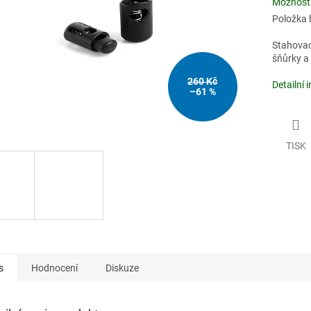
Možnosti
Položka 
Stahovací
šňůrky a 
260 Kč
Detailní 
–61 %
TISK
s
Hodnocení
Diskuze