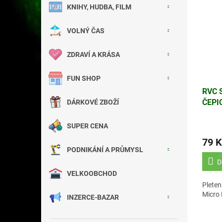
KNIHY, HUDBA, FILM
VOLNÝ ČAS
ZDRAVÍ A KRÁSA
FUN SHOP
RVC 
ČEPI
DÁRKOVÉ ZBOŽÍ
SUPER CENA
79 K
PODNIKÁNÍ A PRŮMYSL
D
VELKOOBCHOD
Pleten
Micro 
INZERCE-BAZAR