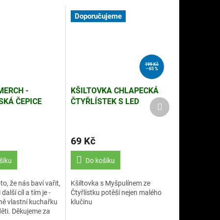
Doporučujeme
199 Kč
–65 %
MERCH -
KŠILTOVKA CHLAPECKÁ
KÁ ČEPICE
ČTYŘLÍSTEK S LED
Další
produkt
HAŘ
DIODAMI (R)
69 Kč
šíku
Do košíku
o, že nás baví vařit,
Kšiltovka s Myšpulínem ze
 další cíl a tím je -
Čtyřlístku potěší nejen malého
ně vlastní kuchařku
klučinu
děti. Děkujeme za