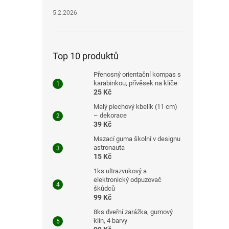
5.2.2026
Top 10 produktů
Přenosný orientační kompas s
karabinkou, přívěsek na klíče
25 Kč
Malý plechový kbelík (11 cm)
– dekorace
39 Kč
Mazací guma školní v designu
astronauta
15 Kč
1ks ultrazvukový a
elektronický odpuzovač
škůdců
99 Kč
8ks dveřní zarážka, gumový
klín, 4 barvy